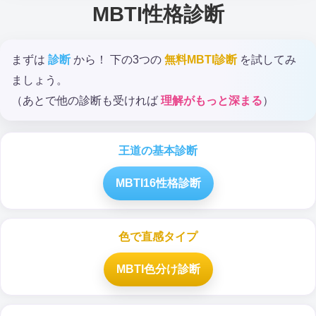
MBTI性格診断
まずは
診断
から！ 下の3つの
無料MBTI診断
を試してみ
ましょう。
（あとで他の診断も受ければ
理解がもっと深まる
）
王道の基本診断
MBTI16性格診断
色で直感タイプ
MBTI色分け診断