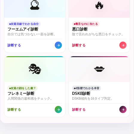
🔮
🔥
友達目線でわかる自分
毒舌なのに当たる
フーエムアイ診断
悪口診断
自分では気づかない一面を診断。
陰で言われがちな悪口をチェック。
診断する
診断する
🎭
💋
友達の顔をした敵？
4指標でわかる本音
フレネミー診断
DSKB診断
人間関係の違和感をチェック。
DSKB傾向を16タイプ判定。
診断する
診断する