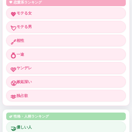
💗 恋愛系ランキング
モテる女
💖
モテる男
💘
相性
🔗
一途
💍
ヤンデレ
🩷
嫉妬深い
😤
独占欲
🫶
🌿 性格・人柄ランキング
優しい人
🤝