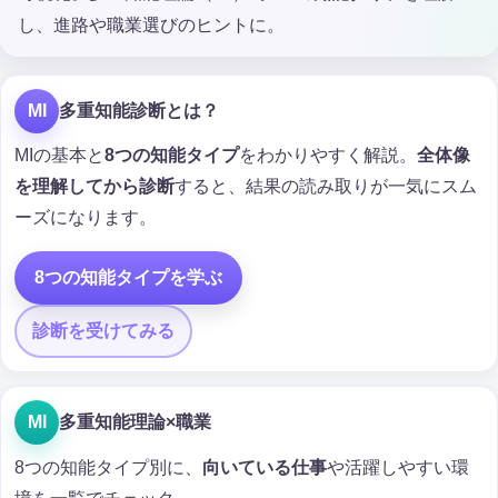
し、進路や職業選びのヒントに。
MI
多重知能診断とは？
MIの基本と
8つの知能タイプ
をわかりやすく解説。
全体像
を理解してから診断
すると、結果の読み取りが一気にスム
ーズになります。
8つの知能タイプを学ぶ
診断を受けてみる
MI
多重知能理論×職業
8つの知能タイプ別に、
向いている仕事
や活躍しやすい環