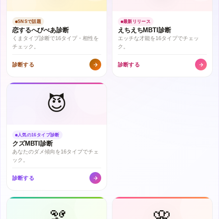
SNSで話題
最新リリース
恋するへびべあ診断
えちえちMBTI診断
くまタイプ診断で16タイプ・相性を
エッチな才能を16タイプでチェッ
チェック。
ク。
診断する
診断する
😈
人気の16タイプ診断
クズMBTI診断
あなたのダメ傾向を16タイプでチェ
ック。
診断する
🫘
🌸