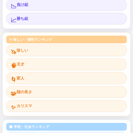
負け組
📉
勝ち組
📈
✨ 珍しい・個性ランキング
珍しい
🦄
天才
🧠
変人
🌀
頭の良さ
🧩
カリスマ
✨
🏫 学校・社会ランキング