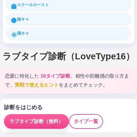
スクールカースト
🏫
陰キャ
🌑
陽キャ
🌞
ラブタイプ診断（LoveType16）
恋愛に特化した
16タイプ診断
。相性や距離感の取り方ま
で、
実戦で使えるヒント
をまとめてチェック。
診断をはじめる
ラブタイプ診断（無料）
タイプ一覧