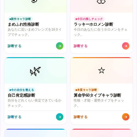
新作キャラ診断
今日の推しチェック
まめふれ性格診断
ラッキーホロメン診断
あなたに近いまめフレンズを16タイ
今日のあなたに合うホロメンをチェ
プでチェック。
ック。
診断する
診断する
🌿
⭐
今の自分を整える
本質キャラ診断
自己肯定感診断
算命学60タイプキャラ診断
自分をどれくらい肯定できているか
性格・才能・運勢タイプをチェッ
チェック。
ク。
診断する
診断する