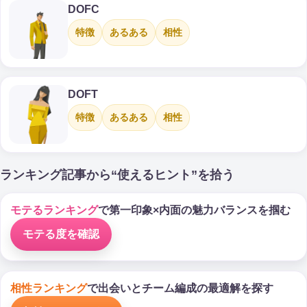
DOFC
特徴
あるある
相性
DOFT
特徴
あるある
相性
ランキング記事から“使えるヒント”を拾う
モテるランキング
で第一印象×内面の魅力バランスを掴む
モテる度を確認
相性ランキング
で出会いとチーム編成の最適解を探す