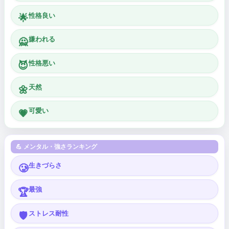
性格良い
🌟
嫌われる
🙅
性格悪い
😈
天然
🌼
可愛い
💗
💪 メンタル・強さランキング
生きづらさ
🥲
最強
🏆
ストレス耐性
🛡️