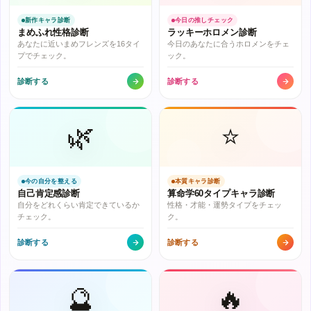
新作キャラ診断
今日の推しチェック
まめふれ性格診断
ラッキーホロメン診断
あなたに近いまめフレンズを16タイ
今日のあなたに合うホロメンをチェ
プでチェック。
ック。
診断する
診断する
🌿
⭐
今の自分を整える
本質キャラ診断
自己肯定感診断
算命学60タイプキャラ診断
自分をどれくらい肯定できているか
性格・才能・運勢タイプをチェッ
チェック。
ク。
診断する
診断する
🔮
🔥