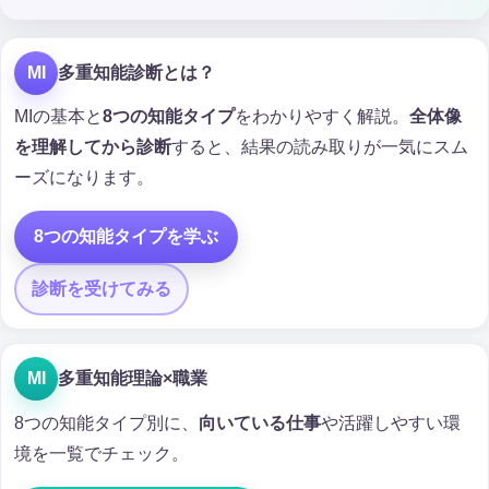
MI
多重知能診断とは？
MIの基本と
8つの知能タイプ
をわかりやすく解説。
全体像
を理解してから診断
すると、結果の読み取りが一気にスム
ーズになります。
8つの知能タイプを学ぶ
診断を受けてみる
MI
多重知能理論×職業
8つの知能タイプ別に、
向いている仕事
や活躍しやすい環
境を一覧でチェック。