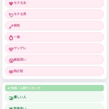
モテる女
💖
モテる男
💘
相性
🔗
一途
💍
ヤンデレ
🩷
嫉妬深い
😤
独占欲
🫶
🌿 性格・人柄ランキング
優しい人
🤝
性格良い