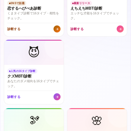
SNSで話題
最新リリース
恋するへびべあ診断
えちえちMBTI診断
くまタイプ診断で16タイプ・相性を
エッチな才能を16タイプでチェッ
チェック。
ク。
診断する
診断する
😈
人気の16タイプ診断
クズMBTI診断
あなたのダメ傾向を16タイプでチェ
ック。
診断する
🫘
🌸