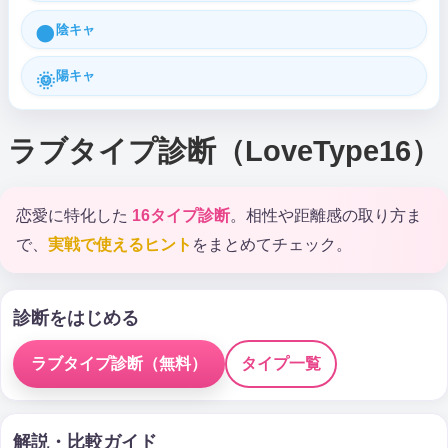
陰キャ
🌑
陽キャ
🌞
ラブタイプ診断（LoveType16）
恋愛に特化した
16タイプ診断
。相性や距離感の取り方ま
で、
実戦で使えるヒント
をまとめてチェック。
診断をはじめる
ラブタイプ診断（無料）
タイプ一覧
解説・比較ガイド