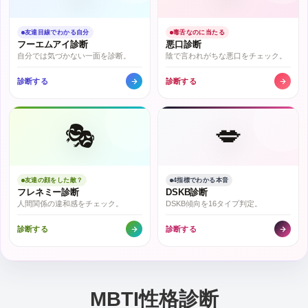
友達目線でわかる自分
毒舌なのに当たる
フーエムアイ診断
悪口診断
自分では気づかない一面を診断。
陰で言われがちな悪口をチェック。
診断する
診断する
🎭
💋
友達の顔をした敵？
4指標でわかる本音
フレネミー診断
DSKB診断
人間関係の違和感をチェック。
DSKB傾向を16タイプ判定。
診断する
診断する
MBTI性格診断