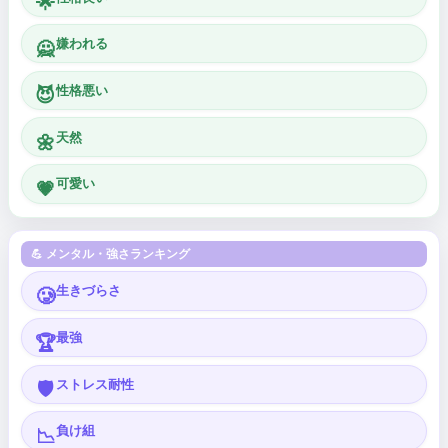
🌟
嫌われる
🙅
性格悪い
😈
天然
🌼
可愛い
💗
💪 メンタル・強さランキング
生きづらさ
🥲
最強
🏆
ストレス耐性
🛡️
負け組
📉