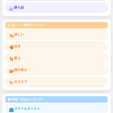
勝ち組
📈
✨ 珍しい・個性ランキング
珍しい
🦄
天才
🧠
変人
🌀
頭の良さ
🧩
カリスマ
✨
🏫 学校・社会ランキング
スクールカースト
🏫