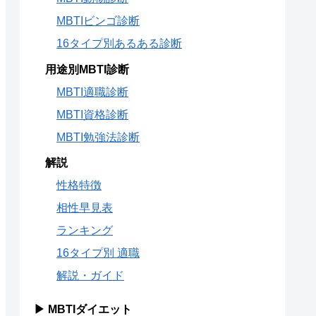
MBTIビンゴ診断
16タイプ別あるある診断
用途別MBTI診断
MBTI適職診断
MBTI資格診断
MBTI勉強法診断
解説
性格特徴
相性早見表
ランキング
16タイプ別 適職
解説・ガイド
▶ MBTIダイエット