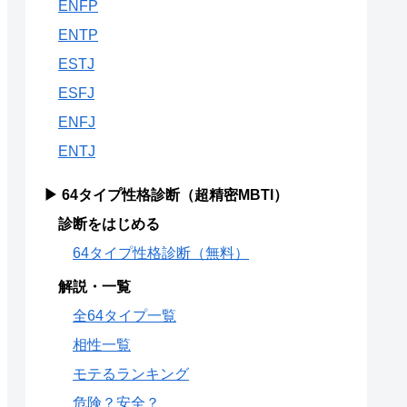
ENFP
ENTP
ESTJ
ESFJ
ENFJ
ENTJ
▶ 64タイプ性格診断（超精密MBTI）
診断をはじめる
64タイプ性格診断（無料）
解説・一覧
全64タイプ一覧
相性一覧
モテるランキング
危険？安全？