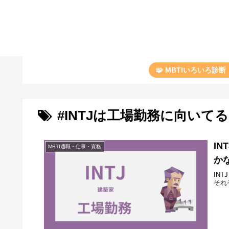
🧩 MBTIいろいろ診
#INTJは工場勤務に向いて
I
MBTI適職・仕事・資格
か
IN
それ