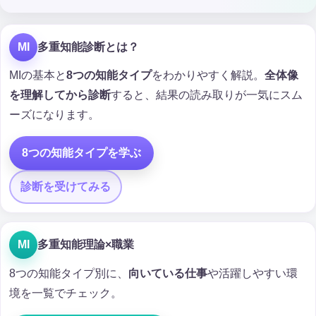
MI
多重知能診断とは？
MIの基本と
8つの知能タイプ
をわかりやすく解説。
全体像
を理解してから診断
すると、結果の読み取りが一気にスム
ーズになります。
8つの知能タイプを学ぶ
診断を受けてみる
MI
多重知能理論×職業
8つの知能タイプ別に、
向いている仕事
や活躍しやすい環
境を一覧でチェック。