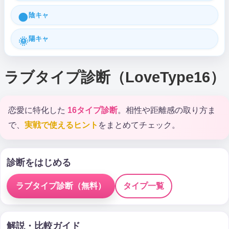
陰キャ
🌑
陽キャ
🌞
ラブタイプ診断（LoveType16）
恋愛に特化した
16タイプ診断
。相性や距離感の取り方ま
で、
実戦で使えるヒント
をまとめてチェック。
診断をはじめる
ラブタイプ診断（無料）
タイプ一覧
解説・比較ガイド