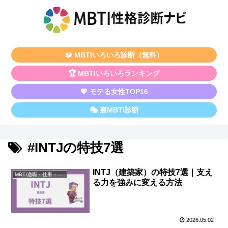
🧩 MBTIいろいろ診断（無料）
🏆 MBTIいろいろランキング
💖 モテる女性TOP16
🎭 裏MBTI診断
#INTJの特技7選
INTJ（建築家）の特技7選｜支え
MBTI適職・仕事・資格
る力を強みに変える方法
2026.05.02