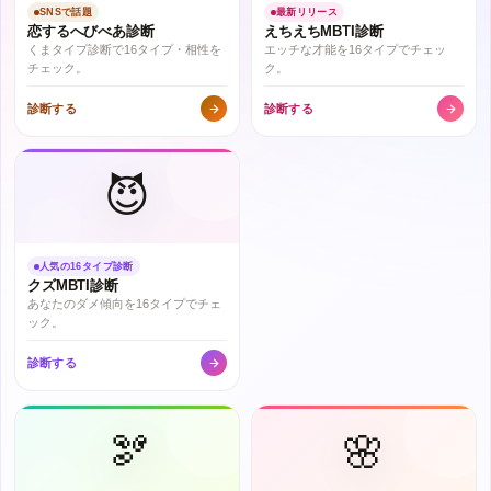
SNSで話題
最新リリース
恋するへびべあ診断
えちえちMBTI診断
くまタイプ診断で16タイプ・相性を
エッチな才能を16タイプでチェッ
チェック。
ク。
診断する
診断する
😈
人気の16タイプ診断
クズMBTI診断
あなたのダメ傾向を16タイプでチェ
ック。
診断する
🫘
🌸