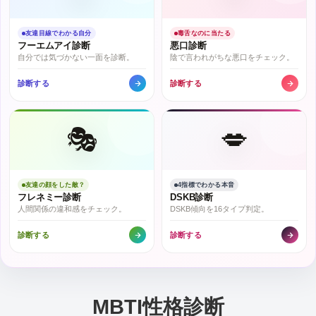
友達目線でわかる自分
毒舌なのに当たる
フーエムアイ診断
悪口診断
自分では気づかない一面を診断。
陰で言われがちな悪口をチェック。
診断する
診断する
🎭
💋
友達の顔をした敵？
4指標でわかる本音
フレネミー診断
DSKB診断
人間関係の違和感をチェック。
DSKB傾向を16タイプ判定。
診断する
診断する
MBTI性格診断