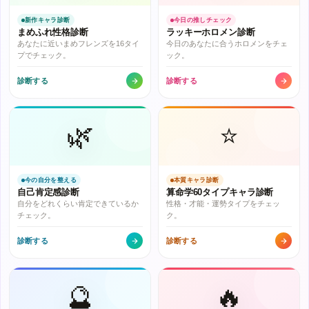
新作キャラ診断
今日の推しチェック
まめふれ性格診断
ラッキーホロメン診断
あなたに近いまめフレンズを16タイ
今日のあなたに合うホロメンをチェ
プでチェック。
ック。
診断する
診断する
🌿
⭐
今の自分を整える
本質キャラ診断
自己肯定感診断
算命学60タイプキャラ診断
自分をどれくらい肯定できているか
性格・才能・運勢タイプをチェッ
チェック。
ク。
診断する
診断する
🔮
🔥