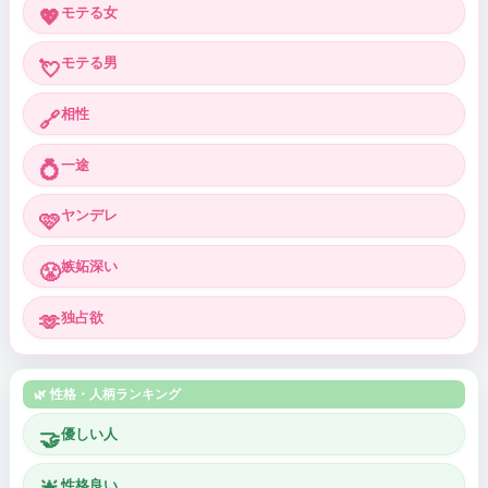
モテる女
💖
モテる男
💘
相性
🔗
一途
💍
ヤンデレ
🩷
嫉妬深い
😤
独占欲
🫶
🌿 性格・人柄ランキング
優しい人
🤝
性格良い