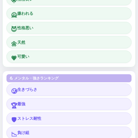
🌟
嫌われる
🙅
性格悪い
😈
天然
🌼
可愛い
💗
💪 メンタル・強さランキング
生きづらさ
🥲
最強
🏆
ストレス耐性
🛡️
負け組
📉