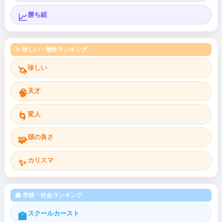
勝ち組
📈
✨ 珍しい・個性ランキング
珍しい
🦄
天才
🧠
変人
🌀
頭の良さ
🧩
カリスマ
✨
🏫 学校・社会ランキング
スクールカースト
🏫