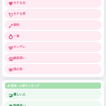
モテる女
💖
モテる男
💘
相性
🔗
一途
💍
ヤンデレ
🩷
嫉妬深い
😤
独占欲
🫶
🌿 性格・人柄ランキング
優しい人
🤝
性格良い