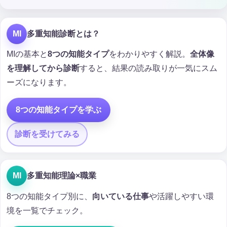
MI
多重知能診断とは？
MIの基本と
8つの知能タイプ
をわかりやすく解説。
全体像
を理解してから診断
すると、結果の読み取りが一気にスム
ーズになります。
8つの知能タイプを学ぶ
診断を受けてみる
MI
多重知能理論×職業
8つの知能タイプ別に、
向いている仕事
や活躍しやすい環
境を一覧でチェック。