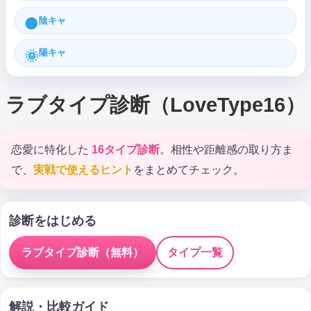
陰キャ
🌑
陽キャ
🌞
ラブタイプ診断（LoveType16）
恋愛に特化した
16タイプ診断
。相性や距離感の取り方ま
で、
実戦で使えるヒント
をまとめてチェック。
診断をはじめる
ラブタイプ診断（無料）
タイプ一覧
解説・比較ガイド