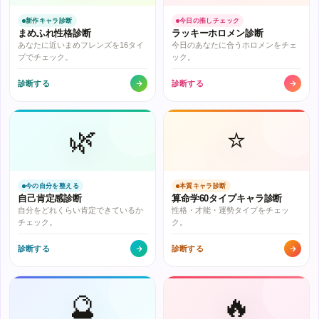
新作キャラ診断
今日の推しチェック
まめふれ性格診断
ラッキーホロメン診断
あなたに近いまめフレンズを16タイ
今日のあなたに合うホロメンをチェ
プでチェック。
ック。
診断する
診断する
🌿
⭐
今の自分を整える
本質キャラ診断
自己肯定感診断
算命学60タイプキャラ診断
自分をどれくらい肯定できているか
性格・才能・運勢タイプをチェッ
チェック。
ク。
診断する
診断する
🔮
🔥