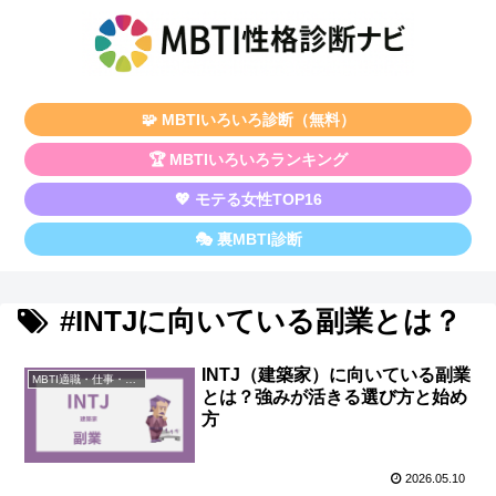
🧩 MBTIいろいろ診断（無料）
🏆 MBTIいろいろランキング
💖 モテる女性TOP16
🎭 裏MBTI診断
#INTJに向いている副業とは？
INTJ（建築家）に向いている副業
MBTI適職・仕事・資格
とは？強みが活きる選び方と始め
方
2026.05.10