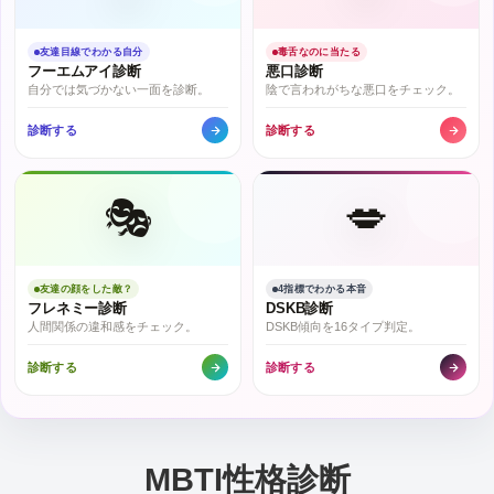
友達目線でわかる自分
毒舌なのに当たる
フーエムアイ診断
悪口診断
自分では気づかない一面を診断。
陰で言われがちな悪口をチェック。
診断する
診断する
🎭
💋
友達の顔をした敵？
4指標でわかる本音
フレネミー診断
DSKB診断
人間関係の違和感をチェック。
DSKB傾向を16タイプ判定。
診断する
診断する
MBTI性格診断