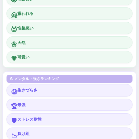
🌟
嫌われる
🙅
性格悪い
😈
天然
🌼
可愛い
💗
💪 メンタル・強さランキング
生きづらさ
🥲
最強
🏆
ストレス耐性
🛡️
負け組
📉