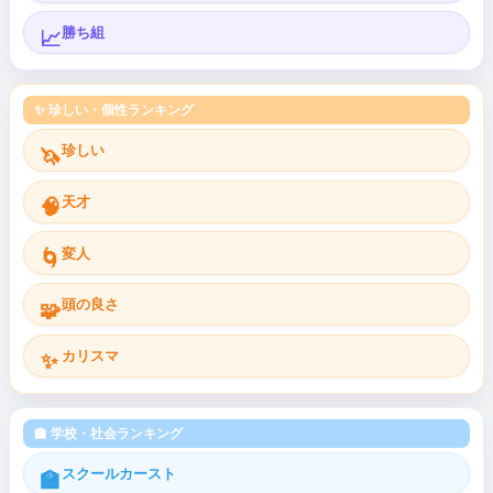
勝ち組
📈
✨ 珍しい・個性ランキング
珍しい
🦄
天才
🧠
変人
🌀
頭の良さ
🧩
カリスマ
✨
🏫 学校・社会ランキング
スクールカースト
🏫