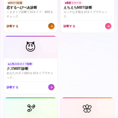
SNSで話題
最新リリース
恋するへびべあ診断
えちえちMBTI診断
くまタイプ診断で16タイプ・相性を
エッチな才能を16タイプでチェッ
チェック。
ク。
診断する
診断する
😈
人気の16タイプ診断
クズMBTI診断
あなたのダメ傾向を16タイプでチェ
ック。
診断する
🫘
🌸