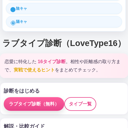
陰キャ
🌑
陽キャ
🌞
ラブタイプ診断（LoveType16）
恋愛に特化した
16タイプ診断
。相性や距離感の取り方ま
で、
実戦で使えるヒント
をまとめてチェック。
診断をはじめる
ラブタイプ診断（無料）
タイプ一覧
解説・比較ガイド