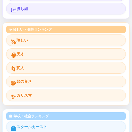
勝ち組
📈
✨ 珍しい・個性ランキング
珍しい
🦄
天才
🧠
変人
🌀
頭の良さ
🧩
カリスマ
✨
🏫 学校・社会ランキング
スクールカースト
🏫