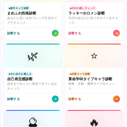
新作キャラ診断
今日の推しチェック
まめふれ性格診断
ラッキーホロメン診断
あなたに近いまめフレンズを16タイ
今日のあなたに合うホロメンをチェ
プでチェック。
ック。
診断する
診断する
🌿
⭐
今の自分を整える
本質キャラ診断
自己肯定感診断
算命学60タイプキャラ診断
自分をどれくらい肯定できているか
性格・才能・運勢タイプをチェッ
チェック。
ク。
診断する
診断する
🔮
🔥