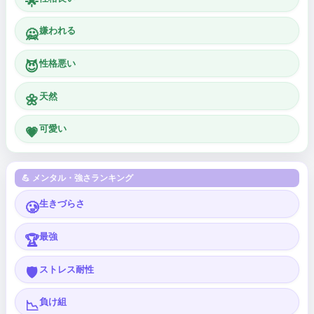
🌟
嫌われる
🙅
性格悪い
😈
天然
🌼
可愛い
💗
💪 メンタル・強さランキング
生きづらさ
🥲
最強
🏆
ストレス耐性
🛡️
負け組
📉