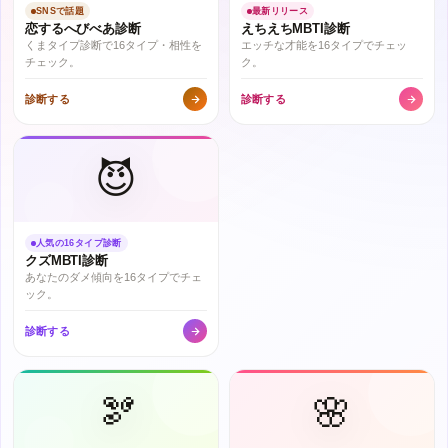
SNSで話題
最新リリース
恋するへびべあ診断
えちえちMBTI診断
くまタイプ診断で16タイプ・相性を
エッチな才能を16タイプでチェッ
チェック。
ク。
診断する
診断する
😈
人気の16タイプ診断
クズMBTI診断
あなたのダメ傾向を16タイプでチェ
ック。
診断する
🫘
🌸