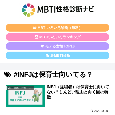
🧩 MBTIいろいろ診断（無料）
🏆 MBTIいろいろランキング
💖 モテる女性TOP16
🎭 裏MBTI診断
#INFJは保育士向いてる？
INFJ（提唱者）は保育士に向いて
MBTI適職・仕事・資格
ない？しんどい理由と向く園の特
徴
2026.03.20