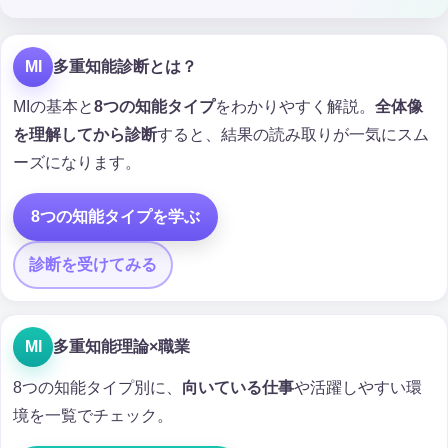
MI
多重知能診断とは？
MIの基本と
8つの知能タイプ
をわかりやすく解説。
全体像
を理解してから診断
すると、結果の読み取りが一気にスム
ーズになります。
8つの知能タイプを学ぶ
診断を受けてみる
MI
多重知能理論×職業
8つの知能タイプ別に、
向いている仕事
や活躍しやすい環
境を一覧でチェック。