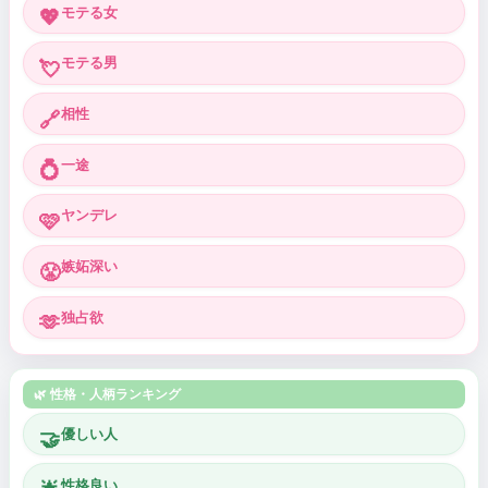
モテる女
💖
モテる男
💘
相性
🔗
一途
💍
ヤンデレ
🩷
嫉妬深い
😤
独占欲
🫶
🌿 性格・人柄ランキング
優しい人
🤝
性格良い