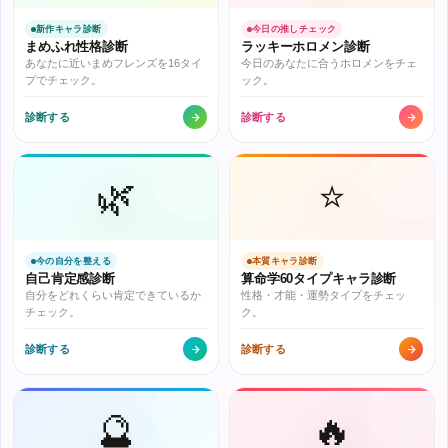
新作キャラ診断
今日の推しチェック
まめふれ性格診断
ラッキーホロメン診断
あなたに近いまめフレンズを16タイ
今日のあなたに合うホロメンをチェ
プでチェック。
ック。
診断する
診断する
🌿
⭐
今の自分を整える
本質キャラ診断
自己肯定感診断
算命学60タイプキャラ診断
自分をどれくらい肯定できているか
性格・才能・運勢タイプをチェッ
チェック。
ク。
診断する
診断する
🔮
🔥