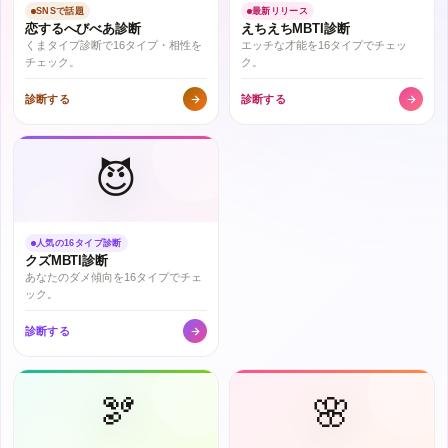
SNSで話題
最新リリース
恋するへびべあ診断
えちえちMBTI診断
くまタイプ診断で16タイプ・相性を
エッチな才能を16タイプでチェッ
チェック。
ク。
診断する
診断する
😈
人気の16タイプ診断
クズMBTI診断
あなたのダメ傾向を16タイプでチェ
ック。
診断する
🫘
🌸