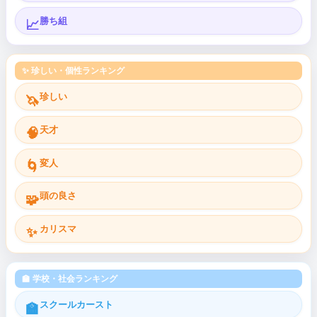
勝ち組
📈
✨ 珍しい・個性ランキング
珍しい
🦄
天才
🧠
変人
🌀
頭の良さ
🧩
カリスマ
✨
🏫 学校・社会ランキング
スクールカースト
🏫