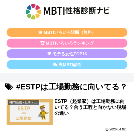
🧩 MBTIいろいろ診断（無料）
🏆 MBTIいろいろランキング
💖 モテる女性TOP16
🎭 裏MBTI診断
#ESTPは工場勤務に向いてる？
ESTP（起業家）は工場勤務に向
MBTI適職・仕事・資格
いてる？合う工程と向かない現場
の違い
2026.04.02