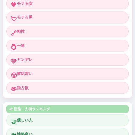
モテる女
💖
モテる男
💘
相性
🔗
一途
💍
ヤンデレ
🩷
嫉妬深い
😤
独占欲
🫶
🌿 性格・人柄ランキング
優しい人
🤝
性格良い