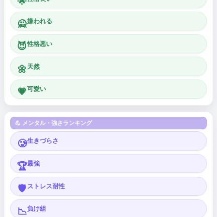
🌟
嫌われる
🙅
性格悪い
😈
天然
🌼
可愛い
💗
💪 メンタル・強さランキング
生きづらさ
🥲
最強
🏆
ストレス耐性
🛡️
負け組
📉