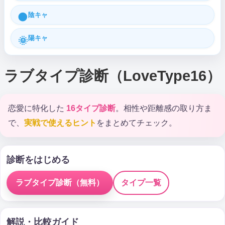
陰キャ
🌑
陽キャ
🌞
ラブタイプ診断（LoveType16）
恋愛に特化した
16タイプ診断
。相性や距離感の取り方ま
で、
実戦で使えるヒント
をまとめてチェック。
診断をはじめる
ラブタイプ診断（無料）
タイプ一覧
解説・比較ガイド