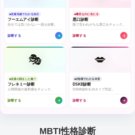
友達目線でわかる自分
毒舌なのに当たる
フーエムアイ診断
悪口診断
自分では気づかない一面を診断。
陰で言われがちな悪口をチェック。
診断する
診断する
🎭
💋
友達の顔をした敵？
4指標でわかる本音
フレネミー診断
DSKB診断
人間関係の違和感をチェック。
DSKB傾向を16タイプ判定。
診断する
診断する
MBTI性格診断