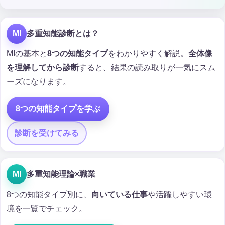
MI
多重知能診断とは？
MIの基本と
8つの知能タイプ
をわかりやすく解説。
全体像
を理解してから診断
すると、結果の読み取りが一気にスム
ーズになります。
8つの知能タイプを学ぶ
診断を受けてみる
MI
多重知能理論×職業
8つの知能タイプ別に、
向いている仕事
や活躍しやすい環
境を一覧でチェック。