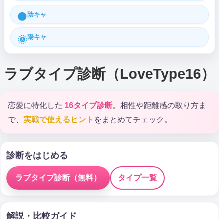
陰キャ
🌑
陽キャ
🌞
ラブタイプ診断（LoveType16）
恋愛に特化した
16タイプ診断
。相性や距離感の取り方ま
で、
実戦で使えるヒント
をまとめてチェック。
診断をはじめる
ラブタイプ診断（無料）
タイプ一覧
解説・比較ガイド