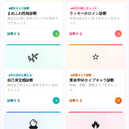
新作キャラ診断
今日の推しチェック
まめふれ性格診断
ラッキーホロメン診断
あなたに近いまめフレンズを16タイ
今日のあなたに合うホロメンをチェ
プでチェック。
ック。
診断する
診断する
🌿
⭐
今の自分を整える
本質キャラ診断
自己肯定感診断
算命学60タイプキャラ診断
自分をどれくらい肯定できているか
性格・才能・運勢タイプをチェッ
チェック。
ク。
診断する
診断する
🔮
🔥