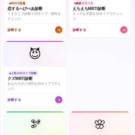
SNSで話題
最新リリース
恋するへびべあ診断
えちえちMBTI診断
くまタイプ診断で16タイプ・相性を
エッチな才能を16タイプでチェッ
チェック。
ク。
診断する
診断する
😈
人気の16タイプ診断
クズMBTI診断
あなたのダメ傾向を16タイプでチェ
ック。
診断する
🫘
🌸