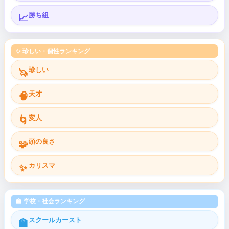
勝ち組
📈
✨ 珍しい・個性ランキング
珍しい
🦄
天才
🧠
変人
🌀
頭の良さ
🧩
カリスマ
✨
🏫 学校・社会ランキング
スクールカースト
🏫