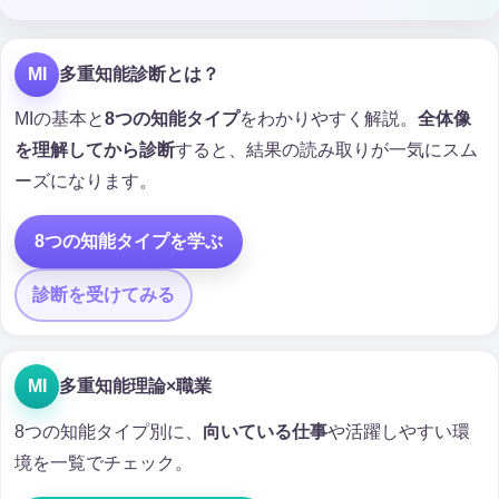
MI
多重知能診断とは？
MIの基本と
8つの知能タイプ
をわかりやすく解説。
全体像
を理解してから診断
すると、結果の読み取りが一気にスム
ーズになります。
8つの知能タイプを学ぶ
診断を受けてみる
MI
多重知能理論×職業
8つの知能タイプ別に、
向いている仕事
や活躍しやすい環
境を一覧でチェック。