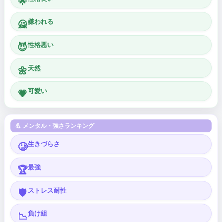
🌟
嫌われる
🙅
性格悪い
😈
天然
🌼
可愛い
💗
💪 メンタル・強さランキング
生きづらさ
🥲
最強
🏆
ストレス耐性
🛡️
負け組
📉