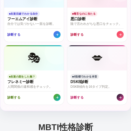
友達目線でわかる自分
毒舌なのに当たる
フーエムアイ診断
悪口診断
自分では気づかない一面を診断。
陰で言われがちな悪口をチェック。
診断する
診断する
🎭
💋
友達の顔をした敵？
4指標でわかる本音
フレネミー診断
DSKB診断
人間関係の違和感をチェック。
DSKB傾向を16タイプ判定。
診断する
診断する
MBTI性格診断