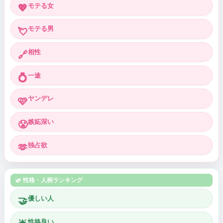
モテる女
💖
モテる男
💘
相性
🔗
一途
💍
ヤンデレ
🩷
嫉妬深い
😤
独占欲
🫶
🌿 性格・人柄ランキング
優しい人
🤝
性格良い