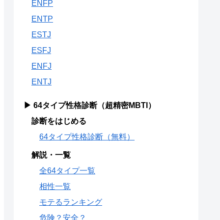
ENFP
ENTP
ESTJ
ESFJ
ENFJ
ENTJ
▶ 64タイプ性格診断（超精密MBTI）
診断をはじめる
64タイプ性格診断（無料）
解説・一覧
全64タイプ一覧
相性一覧
モテるランキング
危険？安全？