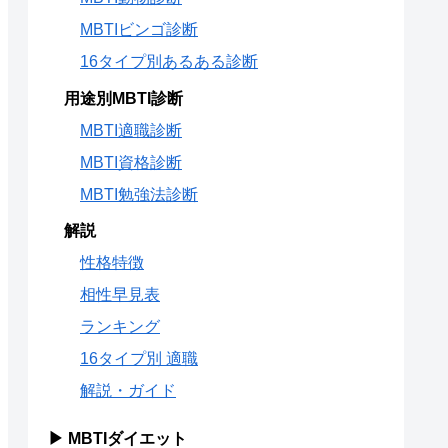
MBTIビンゴ診断
16タイプ別あるある診断
用途別MBTI診断
MBTI適職診断
MBTI資格診断
MBTI勉強法診断
解説
性格特徴
相性早見表
ランキング
16タイプ別 適職
解説・ガイド
▶ MBTIダイエット