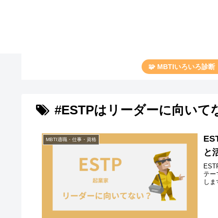
🧩 MBTIいろいろ診
#ESTPはリーダーに向いて
E
MBTI適職・仕事・資格
と
ES
テー
しま