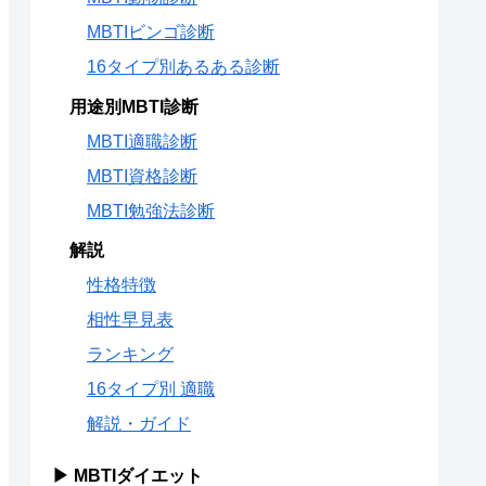
MBTIビンゴ診断
16タイプ別あるある診断
用途別MBTI診断
MBTI適職診断
MBTI資格診断
MBTI勉強法診断
解説
性格特徴
相性早見表
ランキング
16タイプ別 適職
解説・ガイド
▶ MBTIダイエット