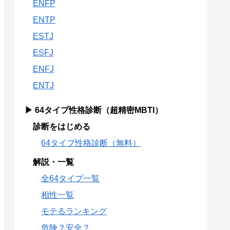
ENFP
ENTP
ESTJ
ESFJ
ENFJ
ENTJ
▶ 64タイプ性格診断（超精密MBTI）
診断をはじめる
64タイプ性格診断（無料）
解説・一覧
全64タイプ一覧
相性一覧
モテるランキング
危険？安全？