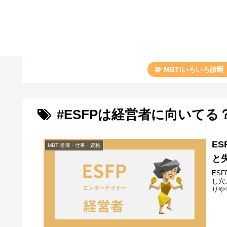
🧩 MBTIいろいろ診
#ESFPは経営者に向いてる
E
MBTI適職・仕事・資格
と
ES
し穴
りや