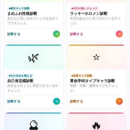
新作キャラ診断
今日の推しチェック
まめふれ性格診断
ラッキーホロメン診断
あなたに近いまめフレンズを16タイ
今日のあなたに合うホロメンをチェ
プでチェック。
ック。
診断する
診断する
🌿
⭐
今の自分を整える
本質キャラ診断
自己肯定感診断
算命学60タイプキャラ診断
自分をどれくらい肯定できているか
性格・才能・運勢タイプをチェッ
チェック。
ク。
診断する
診断する
🔮
🔥