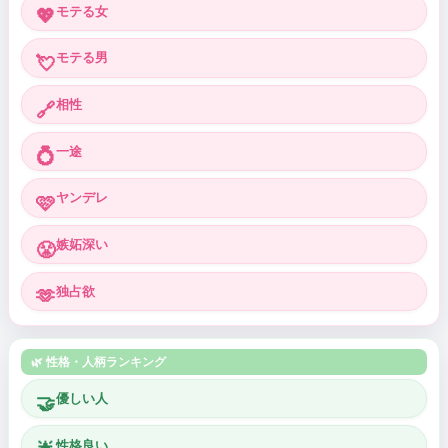
モテる女
💖
モテる男
💘
相性
🔗
一途
💍
ヤンデレ
🩷
嫉妬深い
😤
独占欲
🫶
🌿 性格・人柄ランキング
優しい人
🤝
性格良い