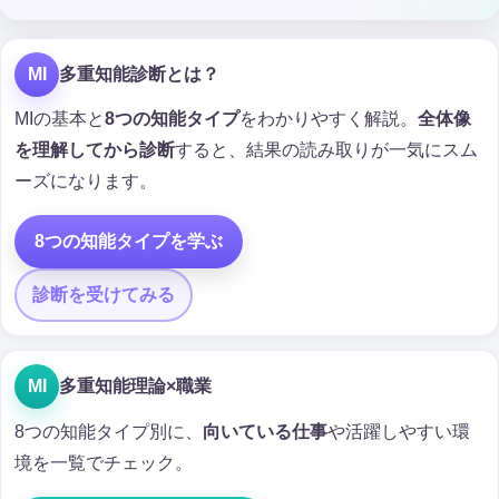
MI
多重知能診断とは？
MIの基本と
8つの知能タイプ
をわかりやすく解説。
全体像
を理解してから診断
すると、結果の読み取りが一気にスム
ーズになります。
8つの知能タイプを学ぶ
診断を受けてみる
MI
多重知能理論×職業
8つの知能タイプ別に、
向いている仕事
や活躍しやすい環
境を一覧でチェック。