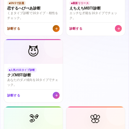
SNSで話題
最新リリース
恋するへびべあ診断
えちえちMBTI診断
くまタイプ診断で16タイプ・相性を
エッチな才能を16タイプでチェッ
チェック。
ク。
診断する
診断する
😈
人気の16タイプ診断
クズMBTI診断
あなたのダメ傾向を16タイプでチェ
ック。
診断する
🫘
🌸