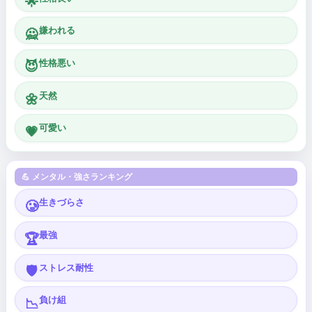
🌟
嫌われる
🙅
性格悪い
😈
天然
🌼
可愛い
💗
💪 メンタル・強さランキング
生きづらさ
🥲
最強
🏆
ストレス耐性
🛡️
負け組
📉