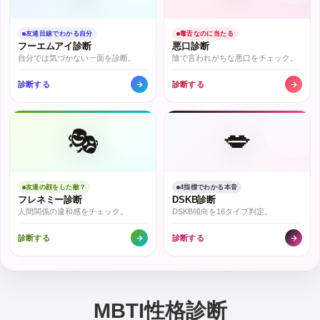
友達目線でわかる自分
毒舌なのに当たる
フーエムアイ診断
悪口診断
自分では気づかない一面を診断。
陰で言われがちな悪口をチェック。
診断する
診断する
🎭
💋
友達の顔をした敵？
4指標でわかる本音
フレネミー診断
DSKB診断
人間関係の違和感をチェック。
DSKB傾向を16タイプ判定。
診断する
診断する
MBTI性格診断