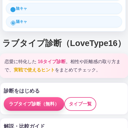
陰キャ
🌑
陽キャ
🌞
ラブタイプ診断（LoveType16）
恋愛に特化した
16タイプ診断
。相性や距離感の取り方ま
で、
実戦で使えるヒント
をまとめてチェック。
診断をはじめる
ラブタイプ診断（無料）
タイプ一覧
解説・比較ガイド