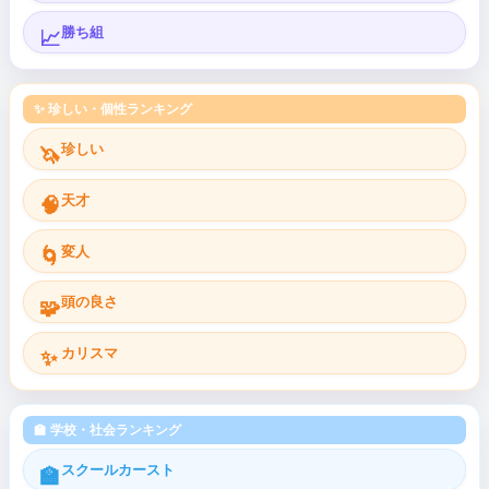
勝ち組
📈
✨ 珍しい・個性ランキング
珍しい
🦄
天才
🧠
変人
🌀
頭の良さ
🧩
カリスマ
✨
🏫 学校・社会ランキング
スクールカースト
🏫