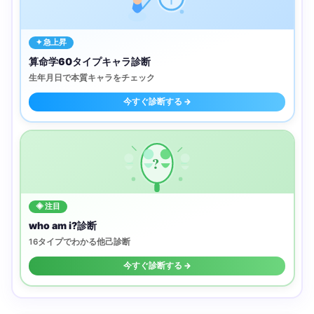
✦ 急上昇
算命学60タイプキャラ診断
生年月日で本質キャラをチェック
今すぐ診断する →
?
◈ 注目
who am i?診断
16タイプでわかる他己診断
今すぐ診断する →