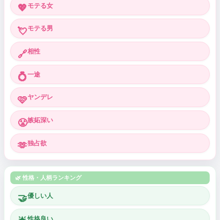
モテる女
💖
モテる男
💘
相性
🔗
一途
💍
ヤンデレ
🩷
嫉妬深い
😤
独占欲
🫶
🌿 性格・人柄ランキング
優しい人
🤝
性格良い