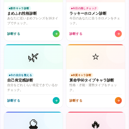
新作キャラ診断
今日の推しチェック
まめふれ性格診断
ラッキーホロメン診断
あなたに近いまめフレンズを16タイ
今日のあなたに合うホロメンをチェ
プでチェック。
ック。
診断する
診断する
🌿
⭐
今の自分を整える
本質キャラ診断
自己肯定感診断
算命学60タイプキャラ診断
自分をどれくらい肯定できているか
性格・才能・運勢タイプをチェッ
チェック。
ク。
診断する
診断する
🔮
🔥