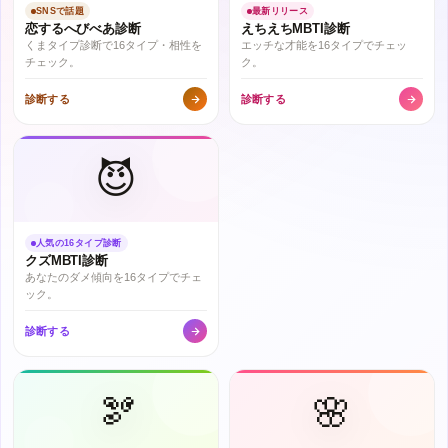
SNSで話題
最新リリース
恋するへびべあ診断
えちえちMBTI診断
くまタイプ診断で16タイプ・相性を
エッチな才能を16タイプでチェッ
チェック。
ク。
診断する
診断する
😈
人気の16タイプ診断
クズMBTI診断
あなたのダメ傾向を16タイプでチェ
ック。
診断する
🫘
🌸