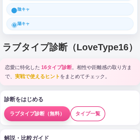
陰キャ
🌑
陽キャ
🌞
ラブタイプ診断（LoveType16）
恋愛に特化した
16タイプ診断
。相性や距離感の取り方ま
で、
実戦で使えるヒント
をまとめてチェック。
診断をはじめる
ラブタイプ診断（無料）
タイプ一覧
解説・比較ガイド