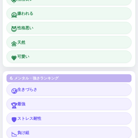
🌟
嫌われる
🙅
性格悪い
😈
天然
🌼
可愛い
💗
💪 メンタル・強さランキング
生きづらさ
🥲
最強
🏆
ストレス耐性
🛡️
負け組
📉