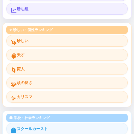
勝ち組
📈
✨ 珍しい・個性ランキング
珍しい
🦄
天才
🧠
変人
🌀
頭の良さ
🧩
カリスマ
✨
🏫 学校・社会ランキング
スクールカースト
🏫