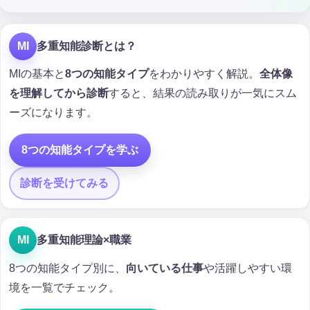
MI
多重知能診断とは？
MIの基本と
8つの知能タイプ
をわかりやすく解説。
全体像
を理解してから診断
すると、結果の読み取りが一気にスム
ーズになります。
8つの知能タイプを学ぶ
診断を受けてみる
MI
多重知能理論×職業
8つの知能タイプ別に、
向いている仕事
や活躍しやすい環
境を一覧でチェック。