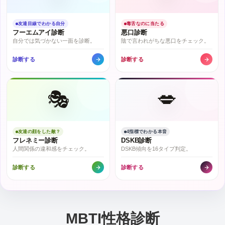
友達目線でわかる自分
毒舌なのに当たる
フーエムアイ診断
悪口診断
自分では気づかない一面を診断。
陰で言われがちな悪口をチェック。
診断する
診断する
🎭
💋
友達の顔をした敵？
4指標でわかる本音
フレネミー診断
DSKB診断
人間関係の違和感をチェック。
DSKB傾向を16タイプ判定。
診断する
診断する
MBTI性格診断