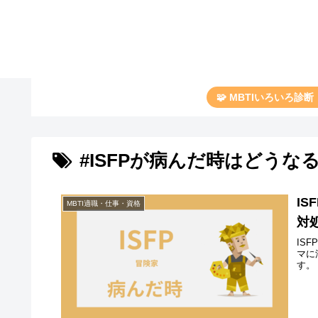
🧩 MBTIいろいろ診
#ISFPが病んだ時はどうな
I
MBTI適職・仕事・資格
対
IS
マに
す。