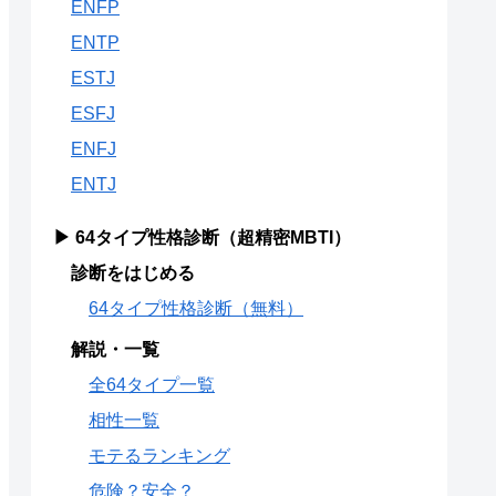
ENFP
ENTP
ESTJ
ESFJ
ENFJ
ENTJ
▶ 64タイプ性格診断（超精密MBTI）
診断をはじめる
64タイプ性格診断（無料）
解説・一覧
全64タイプ一覧
相性一覧
モテるランキング
危険？安全？