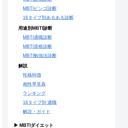
MBTIビンゴ診断
16タイプ別あるある診断
用途別MBTI診断
MBTI適職診断
MBTI資格診断
MBTI勉強法診断
解説
性格特徴
相性早見表
ランキング
16タイプ別 適職
解説・ガイド
▶ MBTIダイエット