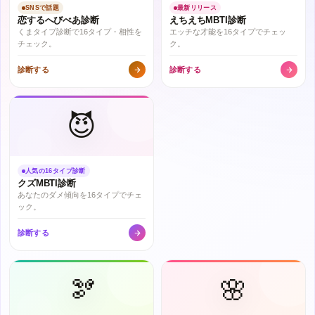
SNSで話題
最新リリース
恋するへびべあ診断
えちえちMBTI診断
くまタイプ診断で16タイプ・相性を
エッチな才能を16タイプでチェッ
チェック。
ク。
診断する
診断する
😈
人気の16タイプ診断
クズMBTI診断
あなたのダメ傾向を16タイプでチェ
ック。
診断する
🫘
🌸