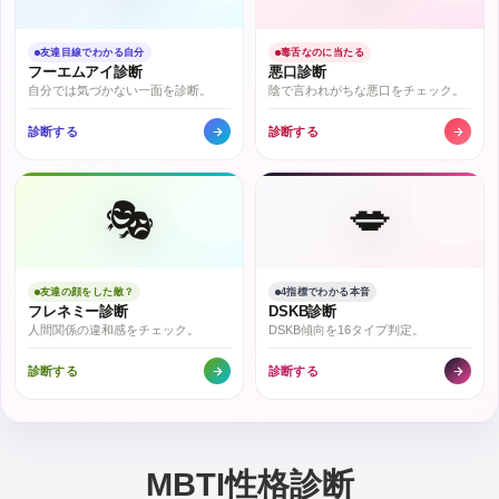
友達目線でわかる自分
毒舌なのに当たる
フーエムアイ診断
悪口診断
自分では気づかない一面を診断。
陰で言われがちな悪口をチェック。
診断する
診断する
🎭
💋
友達の顔をした敵？
4指標でわかる本音
フレネミー診断
DSKB診断
人間関係の違和感をチェック。
DSKB傾向を16タイプ判定。
診断する
診断する
MBTI性格診断