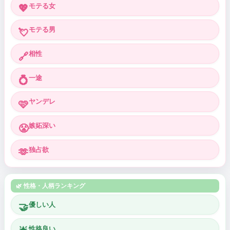
モテる女
💖
モテる男
💘
相性
🔗
一途
💍
ヤンデレ
🩷
嫉妬深い
😤
独占欲
🫶
🌿 性格・人柄ランキング
優しい人
🤝
性格良い