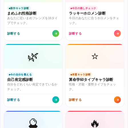
新作キャラ診断
今日の推しチェック
まめふれ性格診断
ラッキーホロメン診断
あなたに近いまめフレンズを16タイ
今日のあなたに合うホロメンをチェ
プでチェック。
ック。
診断する
診断する
🌿
⭐
今の自分を整える
本質キャラ診断
自己肯定感診断
算命学60タイプキャラ診断
自分をどれくらい肯定できているか
性格・才能・運勢タイプをチェッ
チェック。
ク。
診断する
診断する
🔮
🔥