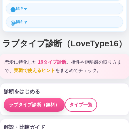
陰キャ
🌑
陽キャ
🌞
ラブタイプ診断（LoveType16）
恋愛に特化した
16タイプ診断
。相性や距離感の取り方ま
で、
実戦で使えるヒント
をまとめてチェック。
診断をはじめる
ラブタイプ診断（無料）
タイプ一覧
解説・比較ガイド