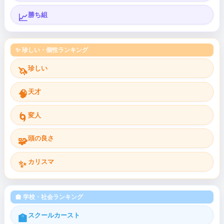
勝ち組
📈
✨ 珍しい・個性ランキング
珍しい
🦄
天才
🧠
変人
🌀
頭の良さ
🧩
カリスマ
✨
🏫 学校・社会ランキング
スクールカースト
🏫