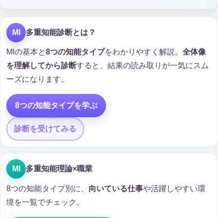
MI
多重知能診断とは？
MIの基本と
8つの知能タイプ
をわかりやすく解説。
全体像
を理解してから診断
すると、結果の読み取りが一気にスム
ーズになります。
8つの知能タイプを学ぶ
診断を受けてみる
MI
多重知能理論×職業
8つの知能タイプ別に、
向いている仕事
や活躍しやすい環
境を一覧でチェック。