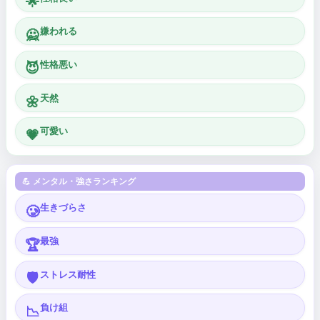
🌟
嫌われる
🙅
性格悪い
😈
天然
🌼
可愛い
💗
💪 メンタル・強さランキング
生きづらさ
🥲
最強
🏆
ストレス耐性
🛡️
負け組
📉