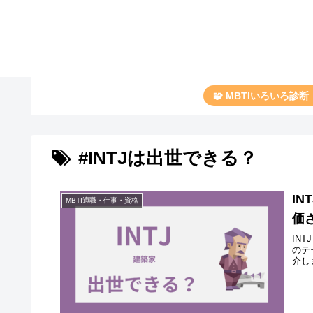
🧩 MBTIいろいろ診
#INTJは出世できる？
I
MBTI適職・仕事・資格
価
IN
のテ
介し