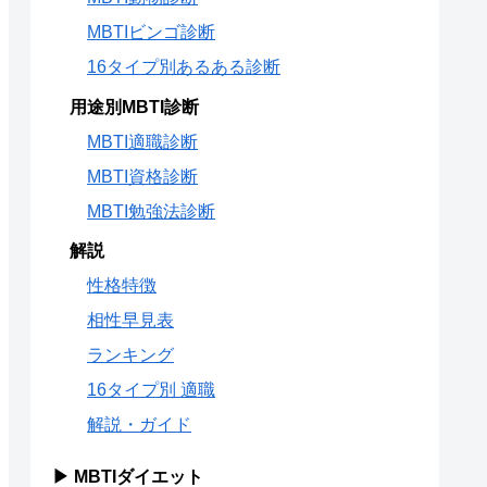
MBTIビンゴ診断
16タイプ別あるある診断
用途別MBTI診断
MBTI適職診断
MBTI資格診断
MBTI勉強法診断
解説
性格特徴
相性早見表
ランキング
16タイプ別 適職
解説・ガイド
▶ MBTIダイエット