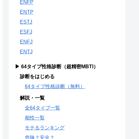
ENFP
ENTP
ESTJ
ESFJ
ENFJ
ENTJ
▶ 64タイプ性格診断（超精密MBTI）
診断をはじめる
64タイプ性格診断（無料）
解説・一覧
全64タイプ一覧
相性一覧
モテるランキング
危険？安全？