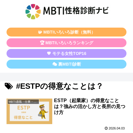
🧩 MBTIいろいろ診断（無料）
🏆 MBTIいろいろランキング
💖 モテる女性TOP16
🎭 裏MBTI診断
#ESTPの得意なことは？
ESTP（起業家）の得意なこと
MBTI適職・仕事・資格
は？強みの活かし方と長所の見つ
け方
2026.04.03