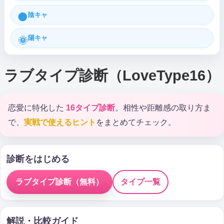
陰キャ
🌑
陽キャ
🌞
ラブタイプ診断（LoveType16）
恋愛に特化した
16タイプ診断
。相性や距離感の取り方ま
で、
実戦で使えるヒント
をまとめてチェック。
診断をはじめる
ラブタイプ診断（無料）
タイプ一覧
解説・比較ガイド