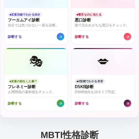
友達目線でわかる自分
毒舌なのに当たる
フーエムアイ診断
悪口診断
自分では気づかない一面を診断。
陰で言われがちな悪口をチェック。
診断する
診断する
🎭
💋
友達の顔をした敵？
4指標でわかる本音
フレネミー診断
DSKB診断
人間関係の違和感をチェック。
DSKB傾向を16タイプ判定。
診断する
診断する
MBTI性格診断