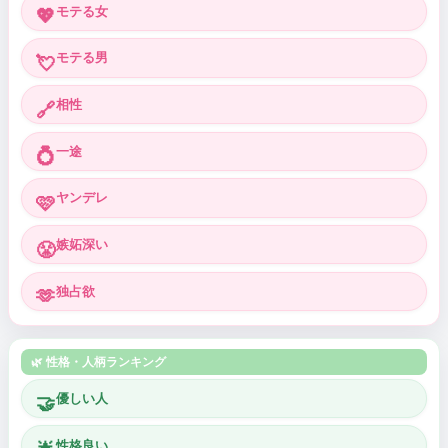
モテる女
💖
モテる男
💘
相性
🔗
一途
💍
ヤンデレ
🩷
嫉妬深い
😤
独占欲
🫶
🌿 性格・人柄ランキング
優しい人
🤝
性格良い