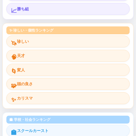
勝ち組
📈
✨ 珍しい・個性ランキング
珍しい
🦄
天才
🧠
変人
🌀
頭の良さ
🧩
カリスマ
✨
🏫 学校・社会ランキング
スクールカースト
🏫