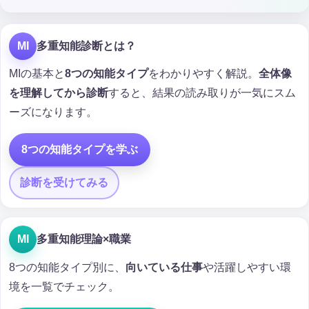
MI
多重知能診断とは？
MIの基本と
8つの知能タイプ
をわかりやすく解説。
全体像
を理解してから診断
すると、結果の読み取りが一気にスム
ーズになります。
8つの知能タイプを学ぶ
診断を受けてみる
MI
多重知能理論×職業
8つの知能タイプ別に、
向いている仕事
や活躍しやすい環
境を一覧でチェック。