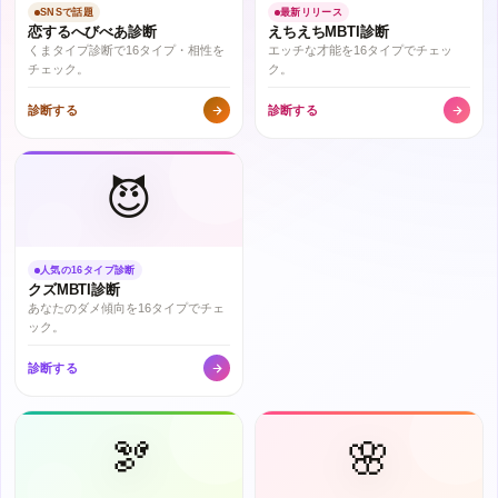
SNSで話題
最新リリース
恋するへびべあ診断
えちえちMBTI診断
くまタイプ診断で16タイプ・相性を
エッチな才能を16タイプでチェッ
チェック。
ク。
診断する
診断する
😈
人気の16タイプ診断
クズMBTI診断
あなたのダメ傾向を16タイプでチェ
ック。
診断する
🫘
🌸