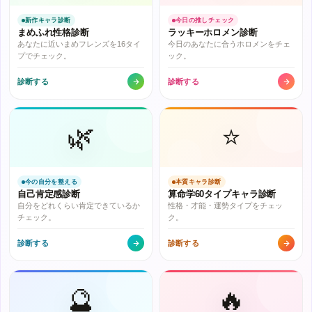
新作キャラ診断
今日の推しチェック
まめふれ性格診断
ラッキーホロメン診断
あなたに近いまめフレンズを16タイ
今日のあなたに合うホロメンをチェ
プでチェック。
ック。
診断する
診断する
🌿
⭐
今の自分を整える
本質キャラ診断
自己肯定感診断
算命学60タイプキャラ診断
自分をどれくらい肯定できているか
性格・才能・運勢タイプをチェッ
チェック。
ク。
診断する
診断する
🔮
🔥