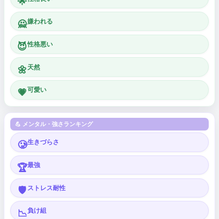
🌟
嫌われる
🙅
性格悪い
😈
天然
🌼
可愛い
💗
💪 メンタル・強さランキング
生きづらさ
🥲
最強
🏆
ストレス耐性
🛡️
負け組
📉