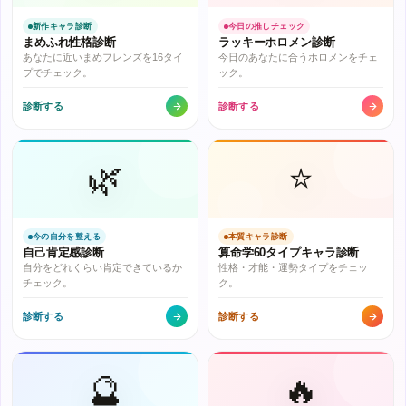
新作キャラ診断
今日の推しチェック
まめふれ性格診断
ラッキーホロメン診断
あなたに近いまめフレンズを16タイ
今日のあなたに合うホロメンをチェ
プでチェック。
ック。
診断する
診断する
🌿
⭐
今の自分を整える
本質キャラ診断
自己肯定感診断
算命学60タイプキャラ診断
自分をどれくらい肯定できているか
性格・才能・運勢タイプをチェッ
チェック。
ク。
診断する
診断する
🔮
🔥