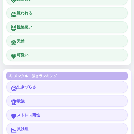
🌟
嫌われる
🙅
性格悪い
😈
天然
🌼
可愛い
💗
💪 メンタル・強さランキング
生きづらさ
🥲
最強
🏆
ストレス耐性
🛡️
負け組
📉