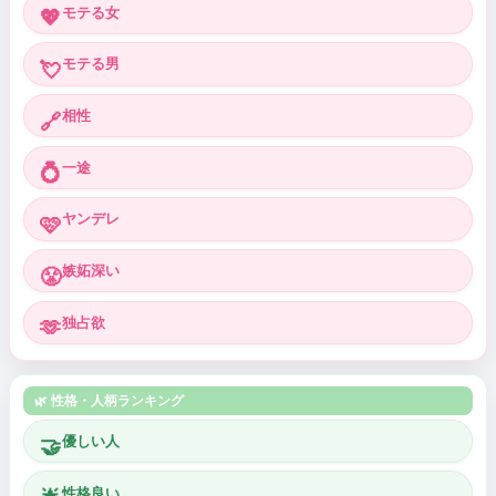
モテる女
💖
モテる男
💘
相性
🔗
一途
💍
ヤンデレ
🩷
嫉妬深い
😤
独占欲
🫶
🌿 性格・人柄ランキング
優しい人
🤝
性格良い