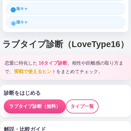
陰キャ
🌑
陽キャ
🌞
ラブタイプ診断（LoveType16）
恋愛に特化した
16タイプ診断
。相性や距離感の取り方ま
で、
実戦で使えるヒント
をまとめてチェック。
診断をはじめる
ラブタイプ診断（無料）
タイプ一覧
解説・比較ガイド