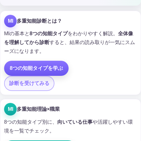
MI
多重知能診断とは？
MIの基本と
8つの知能タイプ
をわかりやすく解説。
全体像
を理解してから診断
すると、結果の読み取りが一気にスム
ーズになります。
8つの知能タイプを学ぶ
診断を受けてみる
MI
多重知能理論×職業
8つの知能タイプ別に、
向いている仕事
や活躍しやすい環
境を一覧でチェック。