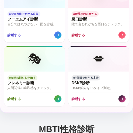
友達目線でわかる自分
毒舌なのに当たる
フーエムアイ診断
悪口診断
自分では気づかない一面を診断。
陰で言われがちな悪口をチェック。
診断する
診断する
🎭
💋
友達の顔をした敵？
4指標でわかる本音
フレネミー診断
DSKB診断
人間関係の違和感をチェック。
DSKB傾向を16タイプ判定。
診断する
診断する
MBTI性格診断