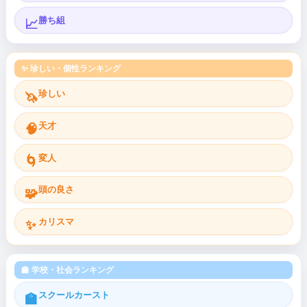
勝ち組
📈
✨ 珍しい・個性ランキング
珍しい
🦄
天才
🧠
変人
🌀
頭の良さ
🧩
カリスマ
✨
🏫 学校・社会ランキング
スクールカースト
🏫