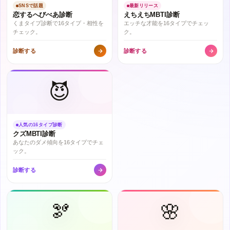
SNSで話題
最新リリース
恋するへびべあ診断
えちえちMBTI診断
くまタイプ診断で16タイプ・相性を
エッチな才能を16タイプでチェッ
チェック。
ク。
診断する
診断する
😈
人気の16タイプ診断
クズMBTI診断
あなたのダメ傾向を16タイプでチェ
ック。
診断する
🫘
🌸