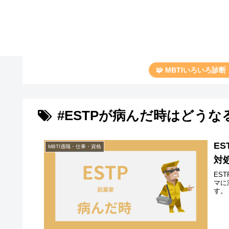
🧩 MBTIいろいろ診
#ESTPが病んだ時はどうな
E
MBTI適職・仕事・資格
対
ES
マに
す。