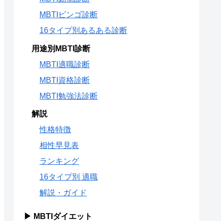
MBTIビンゴ診断
16タイプ別あるある診断
用途別MBTI診断
MBTI適職診断
MBTI資格診断
MBTI勉強法診断
解説
性格特徴
相性早見表
ランキング
16タイプ別 適職
解説・ガイド
▶ MBTIダイエット