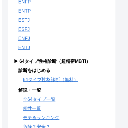
ENFP
ENTP
ESTJ
ESFJ
ENFJ
ENTJ
▶ 64タイプ性格診断（超精密MBTI）
診断をはじめる
64タイプ性格診断（無料）
解説・一覧
全64タイプ一覧
相性一覧
モテるランキング
危険？安全？