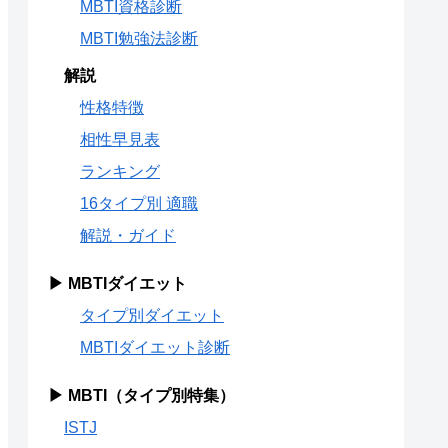
MBTI資格診断
MBTI勉強法診断
解説
性格特徴
相性早見表
ランキング
16タイプ別 適職
解説・ガイド
▶ MBTIダイエット
タイプ別ダイエット
MBTIダイエット診断
▶ MBTI（タイプ別特集）
ISTJ