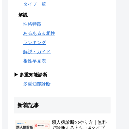
タイプ一覧
解説
性格特徴
あるある＆相性
ランキング
解説・ガイド
相性早見表
▶ 多重知能診断
多重知能診断
新着記事
類人猿診断のやり方｜無料
で診断する方法・4タイプ