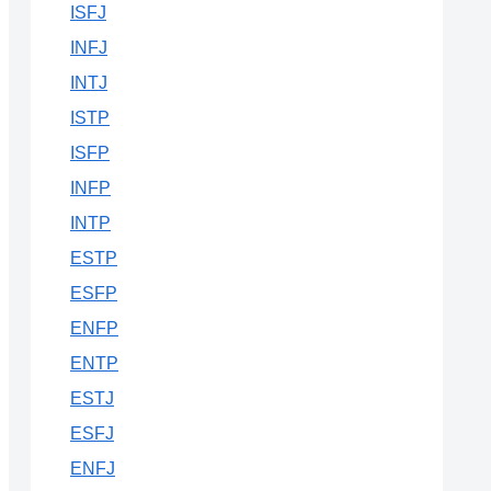
ISFJ
INFJ
INTJ
ISTP
ISFP
INFP
INTP
ESTP
ESFP
ENFP
ENTP
ESTJ
ESFJ
ENFJ