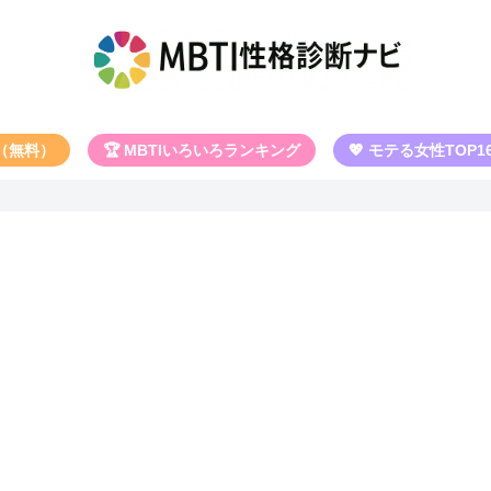
断（無料）
🏆 MBTIいろいろランキング
💖 モテる女性TOP1