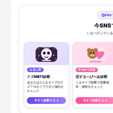
SNS 
今SN
いまバズっている
KUZU
LOVE BEAR
🔥 急上昇
♥ SNSで話題
クズMBTI診断
恋するへびべあ診断
あなたはどんなタイプのク
くまタイプ診断で恋愛傾
ズ？16タイプでダメ傾向を
向・相性をチェック
チェック
今すぐ診断する →
今すぐ診断する →