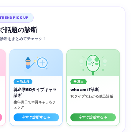
TREND PICK UP
Sで話題の診断
診断をまとめてチェック！
?
✦ 急上昇
◈ 注目
算命学60タイプキャラ
who am i?診断
診断
16タイプでわかる他己診断
生年月日で本質キャラをチ
ェック
今すぐ診断する →
今すぐ診断する →