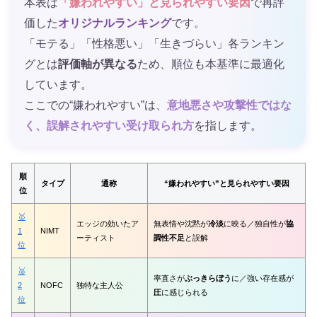
本表は
「嫌われやすい」と見られやすい要因
で再評
価した
オリジナルランキング
です。
「モテる」「性格悪い」「生きづらい」各ランキン
グとは
評価軸が異なる
ため、順位も本基準に最適化
しています。
ここでの“嫌われやすい”は、
意地悪さや攻撃性ではな
く、誤解されやすい受け取られ方
を指します。
順
タイプ
通称
“嫌われやすい”と見られやすい要因
位
🥇
エッジの効いたア
無表情や沈黙が
冷淡
に映る／独自性が
協
1
NIMT
ーティスト
調性不足
と誤解
位
🥈
率直さが
ぶっきらぼう
に／強い存在感が
2
NOFC
独特な主人公
圧
に感じられる
位