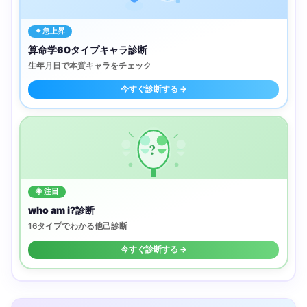
✦ 急上昇
算命学60タイプキャラ診断
生年月日で本質キャラをチェック
今すぐ診断する →
?
◈ 注目
who am i?診断
16タイプでわかる他己診断
今すぐ診断する →