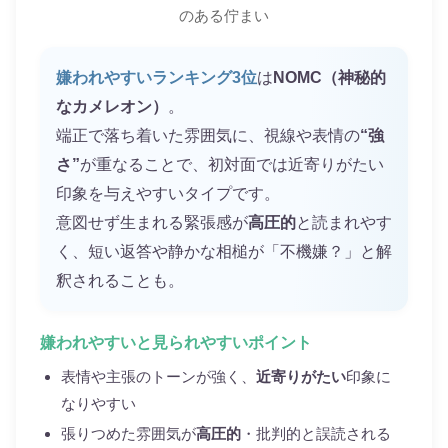
のある佇まい
嫌われやすいランキング3位
は
NOMC（神秘的
なカメレオン）
。
端正で落ち着いた雰囲気に、視線や表情の
“強
さ”
が重なることで、初対面では近寄りがたい
印象を与えやすいタイプです。
意図せず生まれる緊張感が
高圧的
と読まれやす
く、短い返答や静かな相槌が「不機嫌？」と解
釈されることも。
嫌われやすいと見られやすいポイント
表情や主張のトーンが強く、
近寄りがたい
印象に
なりやすい
張りつめた雰囲気が
高圧的
・批判的と誤読される