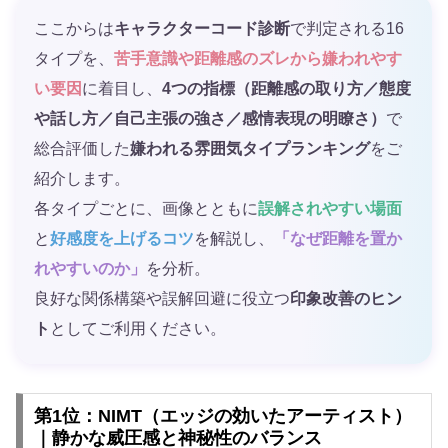
ここからは
キャラクターコード診断
で判定される16
タイプを、
苦手意識や距離感のズレから嫌われやす
い要因
に着目し、
4つの指標（距離感の取り方／態度
や話し方／自己主張の強さ／感情表現の明瞭さ）
で
総合評価した
嫌われる雰囲気タイプランキング
をご
紹介します。
各タイプごとに、画像とともに
誤解されやすい場面
と
好感度を上げるコツ
を解説し、
「なぜ距離を置か
れやすいのか」
を分析。
良好な関係構築や誤解回避に役立つ
印象改善のヒン
ト
としてご利用ください。
第1位：NIMT（エッジの効いたアーティスト）
｜静かな威圧感と神秘性のバランス