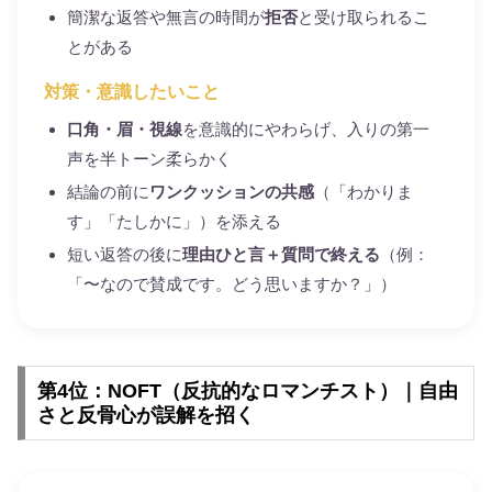
簡潔な返答や無言の時間が
拒否
と受け取られるこ
とがある
対策・意識したいこと
口角・眉・視線
を意識的にやわらげ、入りの第一
声を半トーン柔らかく
結論の前に
ワンクッションの共感
（「わかりま
す」「たしかに」）を添える
短い返答の後に
理由ひと言＋質問で終える
（例：
「〜なので賛成です。どう思いますか？」）
第4位：NOFT（反抗的なロマンチスト）｜自由
さと反骨心が誤解を招く