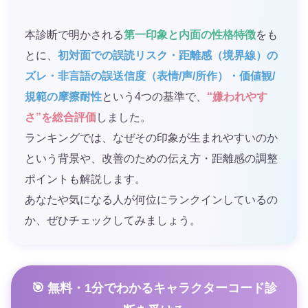
本診断で明かされる
第一印象と内面の性格特徴
をも
とに、
初対面での誤読リスク・距離感（境界線）の
ズレ・非言語の誤送信度（表情/声/所作）・価値観/
規範の摩擦耐性
という4つの基準で、
“嫌われやす
さ”を総合評価
しました。
ランキングでは、なぜその印象が生まれやすいのか
という背景や、改善のための伝え方・距離感の調整
ポイントも解説します。
あなたや気になる人が何位にランクインしているの
か、ぜひチェックしてみましょう。
🎯 無料・1分でわかるキャラクターコード診