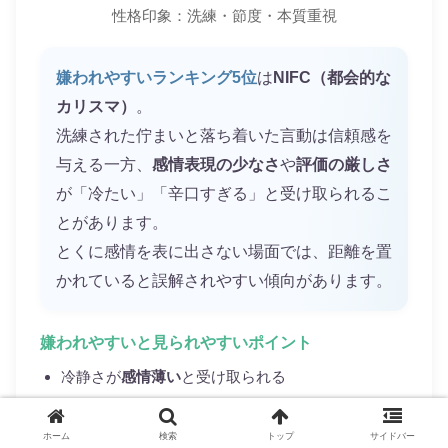
性格印象：洗練・節度・本質重視
嫌われやすいランキング5位
は
NIFC（都会的な
カリスマ）
。
洗練された佇まいと落ち着いた言動は信頼感を
与える一方、
感情表現の少なさ
や
評価の厳しさ
が「冷たい」「辛口すぎる」と受け取られるこ
とがあります。
とくに感情を表に出さない場面では、距離を置
かれていると誤解されやすい傾向があります。
嫌われやすいと見られやすいポイント
冷静さが
感情薄い
と受け取られる
的確な評価が
辛口
・批判的に映る
沈黙や簡潔な会話が
興味のなさ
と誤解されやすい
ホーム
検索
トップ
サイドバー