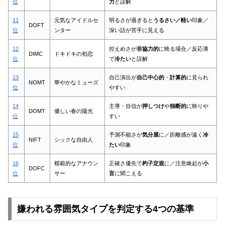
位
力
と誤解
11
元気なアイドルセ
明るさが過ぎると
うるさい／軽い
印象／
DOFT
位
ンター
深い話が苦手に見える
12
控えめさが
非協力的
に映る場合／反応薄
DIMC
ドキドキの初恋
位
で
冷たい
と誤解
13
自己演出が
自己中心的
・
計算的
に見られ
NOMT
華やかなミューズ
位
やすい
14
主導・自信が
押しつけ
や
独断的
に映りや
DOMT
優しい春の陽光
位
すい
15
予測不能さが
気分屋
に／距離感が遠く
冷
NIFT
シックな自由人
位
たい
印象
16
模範的なアナウン
正確さ優先で
杓子定規
に／注意喚起が
小
DOFC
位
サー
言
に聞こえる
嫌われる雰囲気タイプを判定する4つの基準