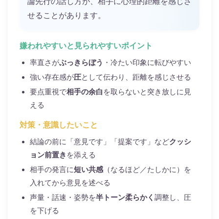
論先行の話し方が、相手に心理的距離を感じさ
せることがあります。
嫌われやすいと見られやすいポイント
率直さが
ぶっきらぼう
・冷たい印象に転びやすい
強い存在感が
圧
として伝わり、距離を感じさせる
要点重視で
相手の余白
を取らないと突き放しに見
える
対策・意識したいこと
結論の前に「意見です」「提案です」など
クッシ
ョン前置き
を添える
相手の発言に
短い共感
（なるほど／たしかに）を
入れてから意見を述べる
声量・話速・姿勢を
半トーン柔らかく
調整し、圧
を下げる