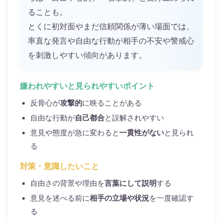
ることも。
とくに初対面やまだ信頼関係が薄い場面では、
率直な発言や自由な行動が相手の不安や警戒心
を刺激しやすい傾向があります。
嫌われやすいと見られやすいポイント
反骨心が
攻撃的
に映ることがある
自由な行動が
自己都合
と誤解されやすい
意見や態度が急に変わると
一貫性がない
と見られ
る
対策・意識したいこと
自由さの背景や理由を
言葉にして説明
する
意見を述べる前に
相手の立場や状況
を一度確認す
る