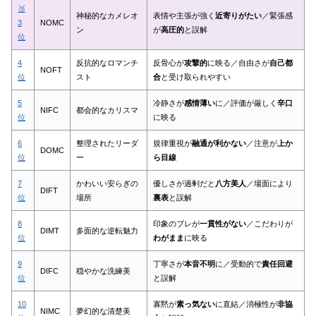
🥉
神秘的なカメレオ
表情や主張が強く
近寄りがたい
／緊張感
3
NOMC
ン
が
高圧的
と誤解
位
4
反抗的なロマンチ
反骨心が
攻撃的
に映る／自由さが
自己都
NOFT
位
スト
合
と受け取られやすい
5
冷静さが
感情薄い
に／評価が厳しく
辛口
NIFC
都会的なカリスマ
位
に映る
6
整理されたリーダ
規律重視が
融通が利かない
／注意が
上か
DOMC
位
ー
ら目線
7
かわいい安らぎの
優しさが過剰だと
八方美人
／場面により
DIFT
位
場所
裏表
と誤解
8
印象のブレが
一貫性がない
／こだわりが
DIMT
多面的な逆転魅力
位
わがまま
に映る
9
丁寧さが
本音不明
に／受動的で
責任回避
DIFC
穏やかな洗練美
位
と誤解
10
寡黙が
素っ気ない
に直結／消極性が
非協
NIMC
夢幻的な清楚美