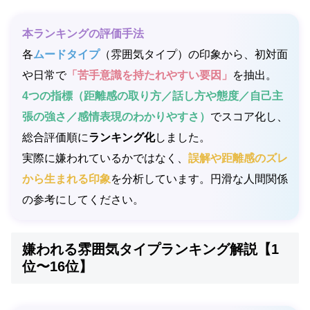
本ランキングの評価手法
各
ムードタイプ
（雰囲気タイプ）の印象から、初対面
や日常で
「苦手意識を持たれやすい要因」
を抽出。
4つの指標（距離感の取り方／話し方や態度／自己主
張の強さ／感情表現のわかりやすさ）
でスコア化し、
総合評価順に
ランキング化
しました。
実際に嫌われているかではなく、
誤解や距離感のズレ
から生まれる印象
を分析しています。円滑な人間関係
の参考にしてください。
嫌われる雰囲気タイプランキング解説【1
位〜16位】