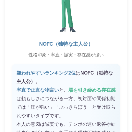
NOFC（独特な主人公）
性格印象：率直・誠実・存在感が強い
嫌われやすいランキング2位
は
NOFC（独特な
主人公）
。
率直で正直な物言い
と、
場を引き締める存在感
は頼もしさにつながる一方、初対面や関係初期
では「圧が強い」「ぶっきらぼう」と受け取ら
れやすいタイプです。
本人の意図は誠実でも、テンポの速い返答や結