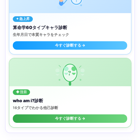
✦ 急上昇
算命学60タイプキャラ診断
生年月日で本質キャラをチェック
今すぐ診断する →
?
◈ 注目
who am i?診断
16タイプでわかる他己診断
今すぐ診断する →