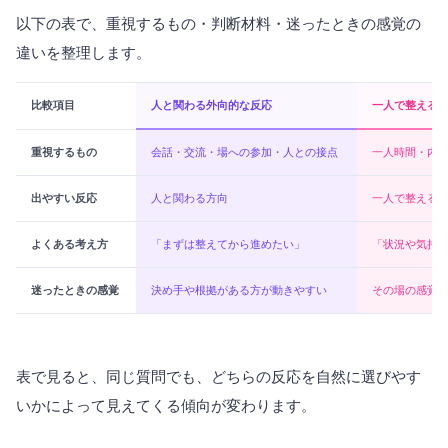
以下の表で、重視するもの・判断材料・迷ったときの感覚の
違いを整理します。
比較項目
人と関わる外向的な反応
一人で整える
重視するもの
会話・交流・場への参加・人との接点
一人時間・内
出やすい反応
人と関わる方向
一人で整える
よくある考え方
「まずは整えてから進めたい」
「状況や気持
迷ったときの感覚
決め手や根拠がある方が動きやすい
その場の感覚
表で見ると、同じ質問でも、どちらの反応を自然に選びやす
いかによって見えてくる傾向が変わります。