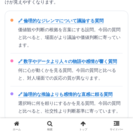
けが見えやすくなります。
倫理的なジレンマについて議論する質問
価値観や判断の根拠を言葉にする設問。今回の質問
と比べると、場面がより議論や価値判断に寄ってい
ます。
数字やデータより人々の物語や感情が響く質問
何に心が動くかを見る質問。今回の質問と比べる
と、対人場面での反応の質が異なります。
論理的な推論よりも感情的な直感に頼る質問
選択時に何を頼りにするかを見る質問。今回の質問
と比べると、社交性より判断基準に寄っています。
ホーム
検索
トップ
サイドバー
今回の質問は、
ほぼいつも単独で作業する仕事が魅力的かど