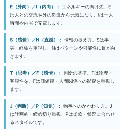
E（外向）／I（内向）：
エネルギーの向け先。E
は人との交流や外の刺激から元気になり、Iは一人
時間や内省で充電します。
S（感覚）／N（直感）：
情報の捉え方。Sは事
実・経験を重視し、Nはパターンや可能性に目が向
きます。
T（思考）／F（感情）：
判断の基準。Tは論理・
客観性を、Fは価値観・人間関係への影響を重視し
ます。
J（判断）／P（知覚）：
物事へのかかわり方。J
は計画的・締め切り重視、Pは柔軟・状況に合わせ
るスタイルです。