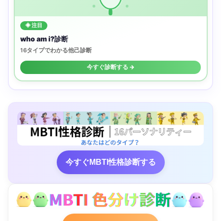
◈ 注目
who am i?診断
16タイプでわかる他己診断
今すぐ診断する →
今すぐMBTI性格診断する