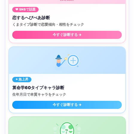
♥ SNSで話題
恋するへびべあ診断
くまタイプ診断で恋愛傾向・相性をチェック
今すぐ診断する →
✦ 急上昇
算命学60タイプキャラ診断
生年月日で本質キャラをチェック
今すぐ診断する →
?