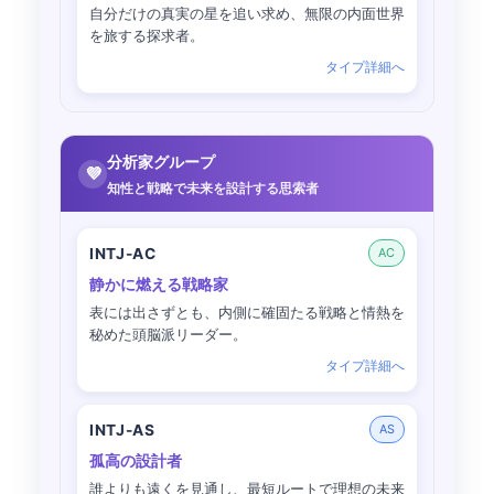
自分だけの真実の星を追い求め、無限の内面世界
を旅する探求者。
タイプ詳細へ
分析家グループ
💜
知性と戦略で未来を設計する思索者
INTJ-AC
AC
静かに燃える戦略家
表には出さずとも、内側に確固たる戦略と情熱を
秘めた頭脳派リーダー。
タイプ詳細へ
INTJ-AS
AS
孤高の設計者
誰よりも遠くを見通し、最短ルートで理想の未来