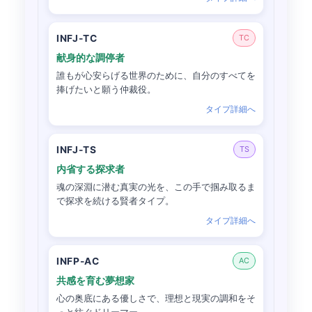
INFJ-TC
TC
献身的な調停者
誰もが心安らげる世界のために、自分のすべてを
捧げたいと願う仲裁役。
タイプ詳細へ
INFJ-TS
TS
内省する探求者
魂の深淵に潜む真実の光を、この手で掴み取るま
で探求を続ける賢者タイプ。
タイプ詳細へ
INFP-AC
AC
共感を育む夢想家
心の奥底にある優しさで、理想と現実の調和をそ