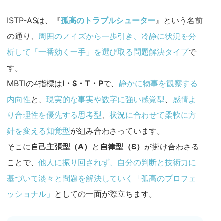
ISTP-ASは、『
孤高のトラブルシューター
』という名前
の通り、
周囲のノイズから一歩引き、冷静に状況を分
析して「一番効く一手」を選び取る問題解決タイプ
で
す。
MBTIの4指標は
I・S・T・P
で、
静かに物事を観察する
内向性
と、
現実的な事実や数字に強い感覚型
、
感情よ
り合理性を優先する思考型
、
状況に合わせて柔軟に方
針を変える知覚型
が組み合わさっています。
そこに
自己主張型（A）
と
自律型（S）
が掛け合わさる
ことで、
他人に振り回されず、自分の判断と技術力に
基づいて淡々と問題を解決していく「孤高のプロフェ
ッショナル」
としての一面が際立ちます。