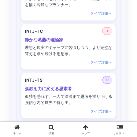
を描く冷静なプランナー。
タイプ詳細へ
INTJ-TC
TC
静かな葛藤の理論家
理想と現実のギャップに苦悩しつつ、より完璧な
答えを求め続ける思想家。
タイプ詳細へ
INTJ-TS
TS
孤独を力に変える思索者
孤独を恐れず、一人で深淵まで思考を掘り下げる
強靭な内的世界の持ち主。
タイプ詳細へ
INTP-AC
AC
ホーム
検索
トップ
サイドバー