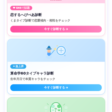
♥ SNSで話題
恋するへびべあ診断
くまタイプ診断で恋愛傾向・相性をチェック
今すぐ診断する →
✦ 急上昇
算命学60タイプキャラ診断
生年月日で本質キャラをチェック
今すぐ診断する →
?