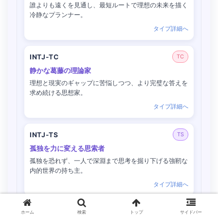
誰よりも遠くを見通し、最短ルートで理想の未来を描く
冷静なプランナー。
タイプ詳細へ
INTJ-TC
TC
静かな葛藤の理論家
理想と現実のギャップに苦悩しつつ、より完璧な答えを
求め続ける思想家。
タイプ詳細へ
INTJ-TS
TS
孤独を力に変える思索者
孤独を恐れず、一人で深淵まで思考を掘り下げる強靭な
内的世界の持ち主。
タイプ詳細へ
INTP-AC
AC
ホーム
検索
トップ
サイドバー