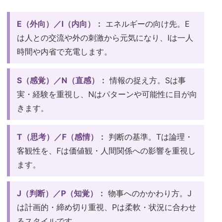
E（外向）／I（内向）：
エネルギーの向け先。E
は人との交流や外の刺激から元気になり、Iは一人
時間や内省で充電します。
S（感覚）／N（直感）：
情報の捉え方。Sは事
実・経験を重視し、Nはパターンや可能性に目が向
きます。
T（思考）／F（感情）：
判断の基準。Tは論理・
客観性を、Fは価値観・人間関係への影響を重視し
ます。
J（判断）／P（知覚）：
物事へのかかわり方。J
は計画的・締め切り重視、Pは柔軟・状況に合わせ
るスタイルです。