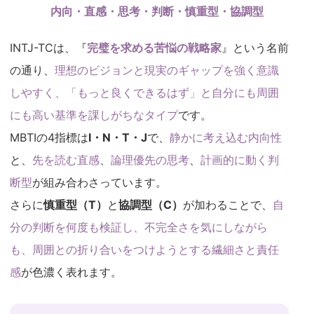
内向・直感・思考・判断・慎重型・協調型
INTJ-TCは、『
完璧を求める苦悩の戦略家
』という名前
の通り、
理想のビジョンと現実のギャップを強く意識
しやすく、「もっと良くできるはず」と自分にも周囲
にも高い基準を課しがちなタイプ
です。
MBTIの4指標は
I・N・T・J
で、
静かに考え込む内向性
と、
先を読む直感
、
論理優先の思考
、
計画的に動く判
断型
が組み合わさっています。
さらに
慎重型（T）
と
協調型（C）
が加わることで、
自
分の判断を何度も検証し、不完全さを気にしながら
も、周囲との折り合いをつけようとする繊細さと責任
感
が色濃く表れます。