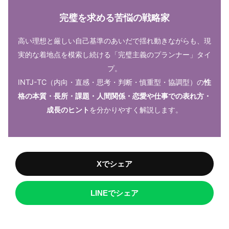
完璧を求める苦悩の戦略家
高い理想と厳しい自己基準のあいだで揺れ動きながらも、現
実的な着地点を模索し続ける「完璧主義のプランナー」タイ
プ。
INTJ-TC（内向・直感・思考・判断・慎重型・協調型）の
性
格の本質・長所・課題・人間関係・恋愛や仕事での表れ方・
成長のヒント
を分かりやすく解説します。
Xでシェア
LINEでシェア