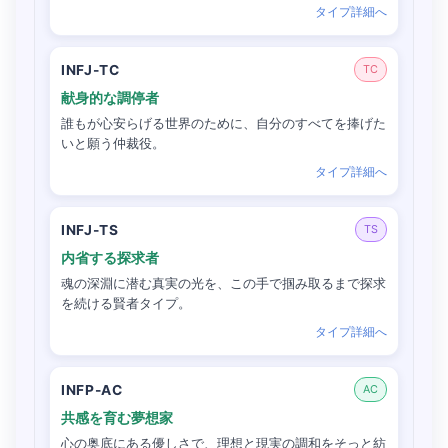
タイプ詳細へ
INFJ-TC
TC
献身的な調停者
誰もが心安らげる世界のために、自分のすべてを捧げた
いと願う仲裁役。
タイプ詳細へ
INFJ-TS
TS
内省する探求者
魂の深淵に潜む真実の光を、この手で掴み取るまで探求
を続ける賢者タイプ。
タイプ詳細へ
INFP-AC
AC
共感を育む夢想家
心の奥底にある優しさで、理想と現実の調和をそっと紡