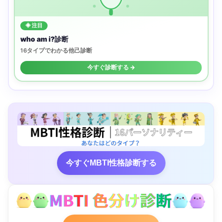
◈ 注目
who am i?診断
16タイプでわかる他己診断
今すぐ診断する →
今すぐMBTI性格診断する