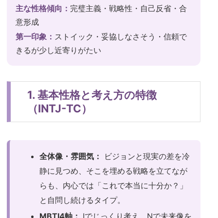
主な性格傾向：
完璧主義・戦略性・自己反省・合
意形成
第一印象：
ストイック・妥協しなさそう・信頼で
きるが少し近寄りがたい
1. 基本性格と考え方の特徴
（INTJ-TC）
全体像・雰囲気：
ビジョンと現実の差を冷
静に見つめ、そこを埋める戦略を立てなが
らも、内心では「これで本当に十分か？」
と自問し続けるタイプ。
MBTI4軸：
Iでじっくり考え、Nで未来像を