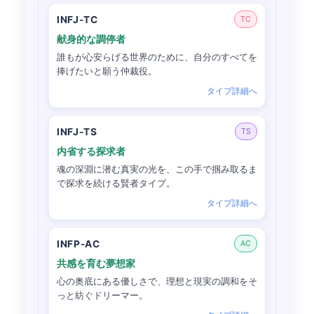
INFJ-TC
TC
献身的な調停者
誰もが心安らげる世界のために、自分のすべてを
捧げたいと願う仲裁役。
タイプ詳細へ
INFJ-TS
TS
内省する探求者
魂の深淵に潜む真実の光を、この手で掴み取るま
で探求を続ける賢者タイプ。
タイプ詳細へ
INFP-AC
AC
共感を育む夢想家
心の奥底にある優しさで、理想と現実の調和をそ
っと紡ぐドリーマー。