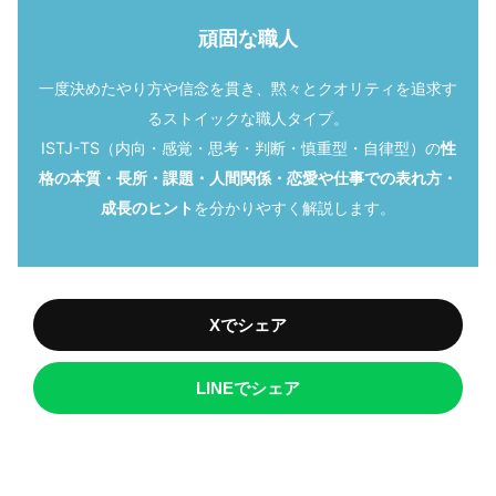
頑固な職人
一度決めたやり方や信念を貫き、黙々とクオリティを追求す
るストイックな職人タイプ。
ISTJ-TS（内向・感覚・思考・判断・慎重型・自律型）の
性
格の本質・長所・課題・人間関係・恋愛や仕事での表れ方・
成長のヒント
を分かりやすく解説します。
Xでシェア
LINEでシェア