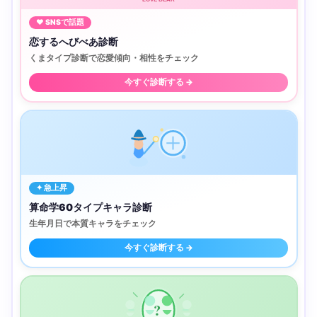
♥ SNSで話題
恋するへびべあ診断
くまタイプ診断で恋愛傾向・相性をチェック
今すぐ診断する →
✦ 急上昇
算命学60タイプキャラ診断
生年月日で本質キャラをチェック
今すぐ診断する →
?