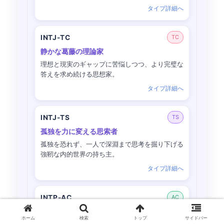
タイプ詳細へ
INTJ-TC
TC
静かな葛藤の理論家
理想と現実のギャップに苦悩しつつ、より完璧な
答えを求め続ける思想家。
タイプ詳細へ
INTJ-TS
TS
孤独を力に変える思索者
孤独を恐れず、一人で深淵まで思考を掘り下げる
強靭な内的世界の持ち主。
タイプ詳細へ
INTP-AC
AC
静かなる天才思想家
ホーム
検索
トップ
サイドバー