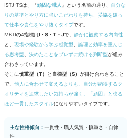
ISTJ-TSは、『
頑固な職人
』という名前の通り、
自分な
りの基準とやり方に強いこだわりを持ち、妥協を嫌っ
て仕事や責任をやり抜くタイプ
です。
MBTIの4指標は
I・S・T・J
で、
静かに観察する内向性
と、
現場や経験から学ぶ感覚型
、
論理と効率を重んじ
る思考型
、
決めたことをブレずに続ける判断型
が組み
合わさっています。
そこに
慎重型（T）
と
自律型（S）
が掛け合わさること
で、
他人に合わせて変えるよりも、自分が納得するク
オリティを追求したい気持ちが強く、「頑固」と映る
ほど一貫したスタイル
になりやすいタイプです。
主な性格傾向：
一貫性・職人気質・慎重さ・自律
性