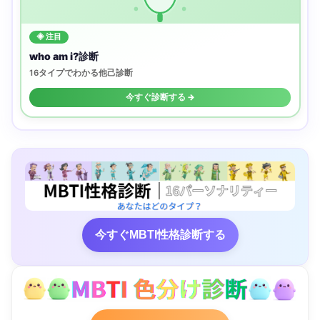
◈ 注目
who am i?診断
16タイプでわかる他己診断
今すぐ診断する →
今すぐMBTI性格診断する