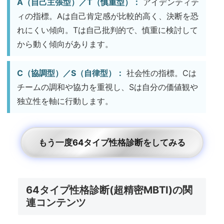
A（自己主張型）／T（慎重型）：
アイデンティテ
ィの指標。Aは自己肯定感が比較的高く、決断を恐
れにくい傾向。Tは自己批判的で、慎重に検討して
から動く傾向があります。
C（協調型）／S（自律型）：
社会性の指標。Cは
チームの調和や協力を重視し、Sは自分の価値観や
独立性を軸に行動します。
もう一度64タイプ性格診断をしてみる
64タイプ性格診断(超精密MBTI)の関
連コンテンツ