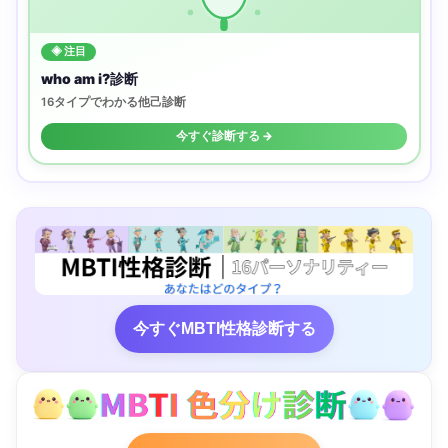
◈ 注目
who am i?診断
16タイプでわかる他己診断
今すぐ診断する →
今すぐMBTI性格診断する