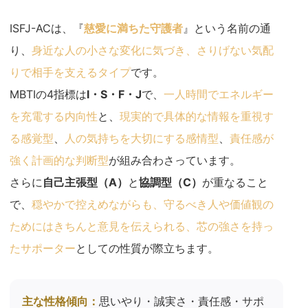
ISFJ-ACは、『
慈愛に満ちた守護者
』という名前の通
り、
身近な人の小さな変化に気づき、さりげない気配
りで相手を支えるタイプ
です。
MBTIの4指標は
I・S・F・J
で、
一人時間でエネルギー
を充電する内向性
と、
現実的で具体的な情報を重視す
る感覚型
、
人の気持ちを大切にする感情型
、
責任感が
強く計画的な判断型
が組み合わさっています。
さらに
自己主張型（A）
と
協調型（C）
が重なること
で、
穏やかで控えめながらも、守るべき人や価値観の
ためにはきちんと意見を伝えられる、芯の強さを持っ
たサポーター
としての性質が際立ちます。
主な性格傾向：
思いやり・誠実さ・責任感・サポ