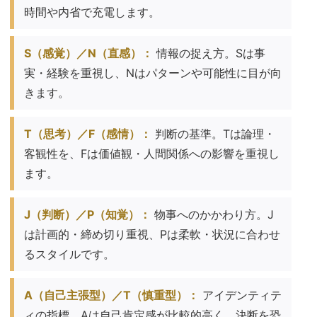
時間や内省で充電します。
S（感覚）／N（直感）：
情報の捉え方。Sは事
実・経験を重視し、Nはパターンや可能性に目が向
きます。
T（思考）／F（感情）：
判断の基準。Tは論理・
客観性を、Fは価値観・人間関係への影響を重視し
ます。
J（判断）／P（知覚）：
物事へのかかわり方。J
は計画的・締め切り重視、Pは柔軟・状況に合わせ
るスタイルです。
A（自己主張型）／T（慎重型）：
アイデンティテ
ィの指標。Aは自己肯定感が比較的高く、決断を恐