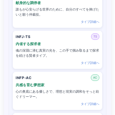
献身的な調停者
誰もが心安らげる世界のために、自分のすべてを捧げた
いと願う仲裁役。
タイプ詳細へ
INFJ-TS
TS
内省する探求者
魂の深淵に潜む真実の光を、この手で掴み取るまで探求
を続ける賢者タイプ。
タイプ詳細へ
INFP-AC
AC
共感を育む夢想家
心の奥底にある優しさで、理想と現実の調和をそっと紡
ぐドリーマー。
タイプ詳細へ