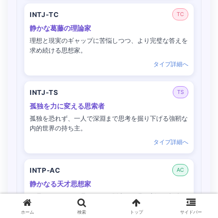
INTJ-TC
TC
静かな葛藤の理論家
理想と現実のギャップに苦悩しつつ、より完璧な答えを
求め続ける思想家。
タイプ詳細へ
INTJ-TS
TS
孤独を力に変える思索者
孤独を恐れず、一人で深淵まで思考を掘り下げる強靭な
内的世界の持ち主。
タイプ詳細へ
INTP-AC
AC
静かなる天才思想家
一見ぼんやりして見えても、脳内では常に新しい概念が
生まれている探究者。
ホーム
検索
トップ
サイドバー