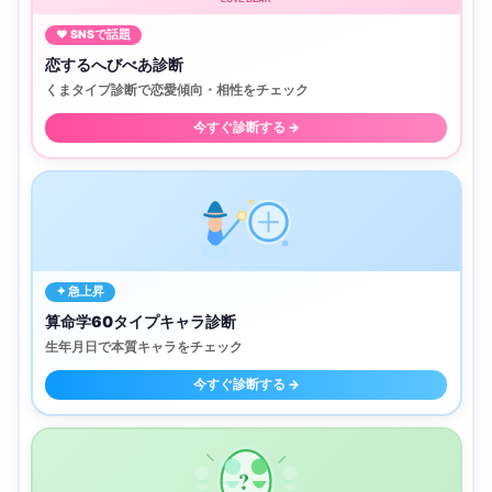
♥ SNSで話題
恋するへびべあ診断
くまタイプ診断で恋愛傾向・相性をチェック
今すぐ診断する →
✦ 急上昇
算命学60タイプキャラ診断
生年月日で本質キャラをチェック
今すぐ診断する →
?