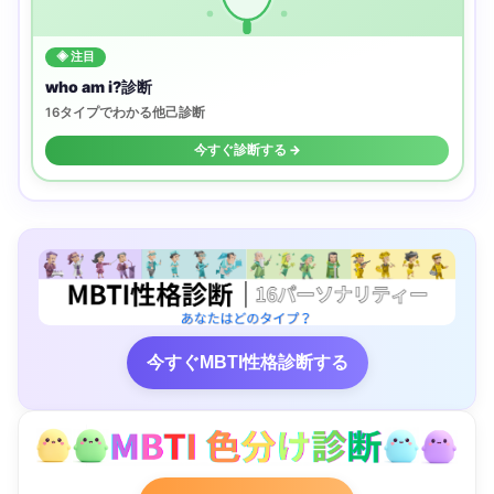
◈ 注目
who am i?診断
16タイプでわかる他己診断
今すぐ診断する →
今すぐMBTI性格診断する