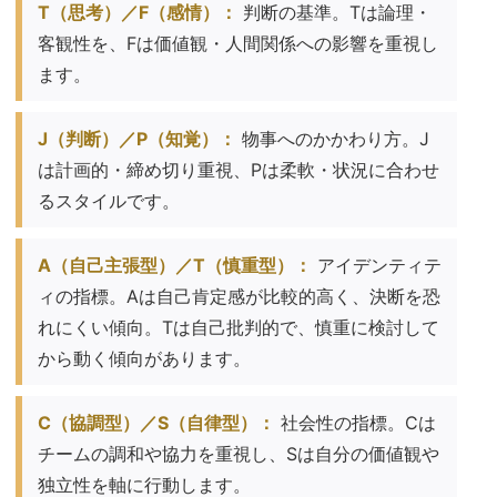
T（思考）／F（感情）：
判断の基準。Tは論理・
客観性を、Fは価値観・人間関係への影響を重視し
ます。
J（判断）／P（知覚）：
物事へのかかわり方。J
は計画的・締め切り重視、Pは柔軟・状況に合わせ
るスタイルです。
A（自己主張型）／T（慎重型）：
アイデンティテ
ィの指標。Aは自己肯定感が比較的高く、決断を恐
れにくい傾向。Tは自己批判的で、慎重に検討して
から動く傾向があります。
C（協調型）／S（自律型）：
社会性の指標。Cは
チームの調和や協力を重視し、Sは自分の価値観や
独立性を軸に行動します。