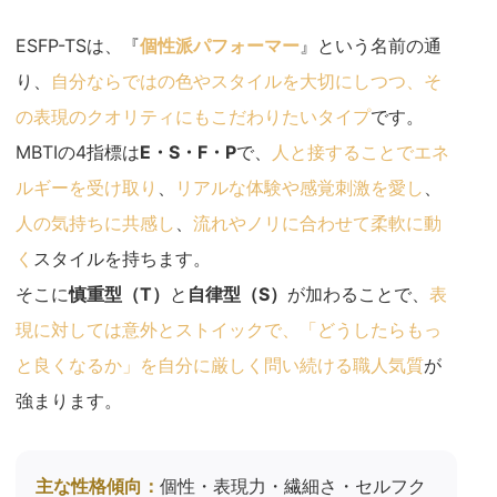
ESFP-TSは、『
個性派パフォーマー
』という名前の通
り、
自分ならではの色やスタイルを大切にしつつ、そ
の表現のクオリティにもこだわりたいタイプ
です。
MBTIの4指標は
E・S・F・P
で、
人と接することでエネ
ルギーを受け取り
、
リアルな体験や感覚刺激を愛し
、
人の気持ちに共感し
、
流れやノリに合わせて柔軟に動
く
スタイルを持ちます。
そこに
慎重型（T）
と
自律型（S）
が加わることで、
表
現に対しては意外とストイックで、「どうしたらもっ
と良くなるか」を自分に厳しく問い続ける職人気質
が
強まります。
主な性格傾向：
個性・表現力・繊細さ・セルフク