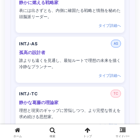
静かに燃える戦略家
表には出さずとも、内側に確固たる戦略と情熱を秘めた
頭脳派リーダー。
タイプ詳細へ
INTJ-AS
AS
孤高の設計者
誰よりも遠くを見通し、最短ルートで理想の未来を描く
冷静なプランナー。
タイプ詳細へ
INTJ-TC
TC
静かな葛藤の理論家
理想と現実のギャップに苦悩しつつ、より完璧な答えを
求め続ける思想家。
タイプ詳細へ
ホーム
検索
トップ
サイドバー