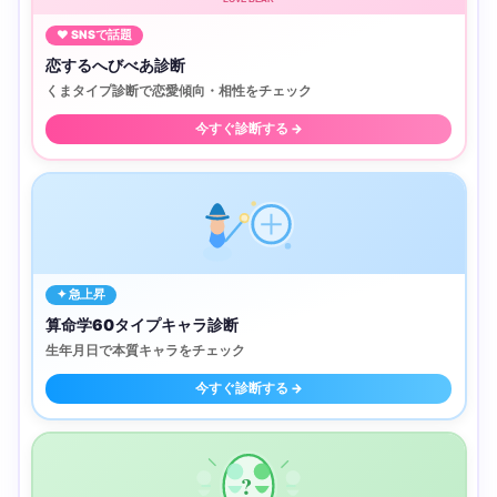
♥ SNSで話題
恋するへびべあ診断
くまタイプ診断で恋愛傾向・相性をチェック
今すぐ診断する →
✦ 急上昇
算命学60タイプキャラ診断
生年月日で本質キャラをチェック
今すぐ診断する →
?