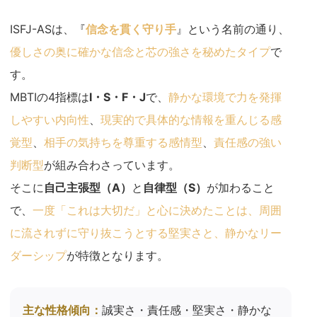
ISFJ-ASは、『
信念を貫く守り手
』という名前の通り、
優しさの奥に確かな信念と芯の強さを秘めたタイプ
で
す。
MBTIの4指標は
I・S・F・J
で、
静かな環境で力を発揮
しやすい内向性
、
現実的で具体的な情報を重んじる感
覚型
、
相手の気持ちを尊重する感情型
、
責任感の強い
判断型
が組み合わさっています。
そこに
自己主張型（A）
と
自律型（S）
が加わること
で、
一度「これは大切だ」と心に決めたことは、周囲
に流されずに守り抜こうとする堅実さと、静かなリー
ダーシップ
が特徴となります。
主な性格傾向：
誠実さ・責任感・堅実さ・静かな