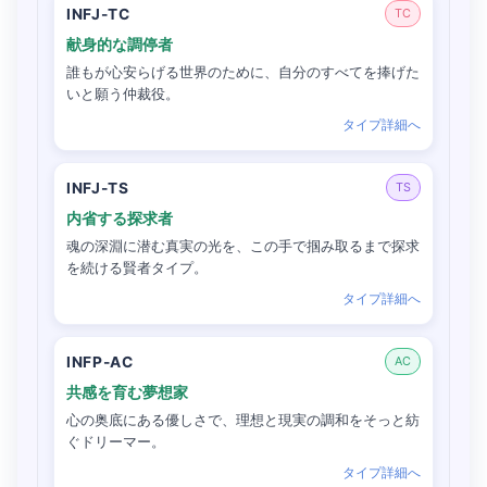
INFJ-TC
TC
献身的な調停者
誰もが心安らげる世界のために、自分のすべてを捧げた
いと願う仲裁役。
タイプ詳細へ
INFJ-TS
TS
内省する探求者
魂の深淵に潜む真実の光を、この手で掴み取るまで探求
を続ける賢者タイプ。
タイプ詳細へ
INFP-AC
AC
共感を育む夢想家
心の奥底にある優しさで、理想と現実の調和をそっと紡
ぐドリーマー。
タイプ詳細へ