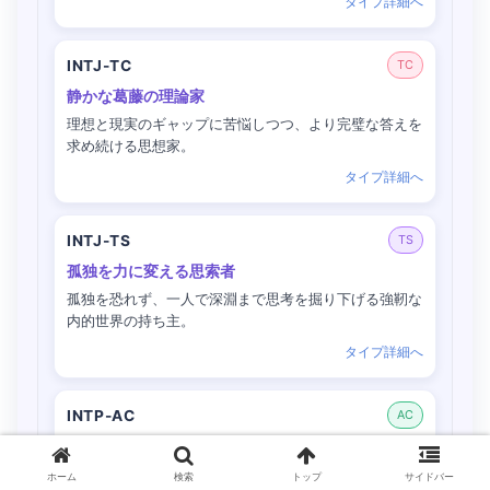
タイプ詳細へ
INTJ-TC
TC
静かな葛藤の理論家
理想と現実のギャップに苦悩しつつ、より完璧な答えを
求め続ける思想家。
タイプ詳細へ
INTJ-TS
TS
孤独を力に変える思索者
孤独を恐れず、一人で深淵まで思考を掘り下げる強靭な
内的世界の持ち主。
タイプ詳細へ
INTP-AC
AC
静かなる天才思想家
一見ぼんやりして見えても、脳内では常に新しい概念が
ホーム
検索
トップ
サイドバー