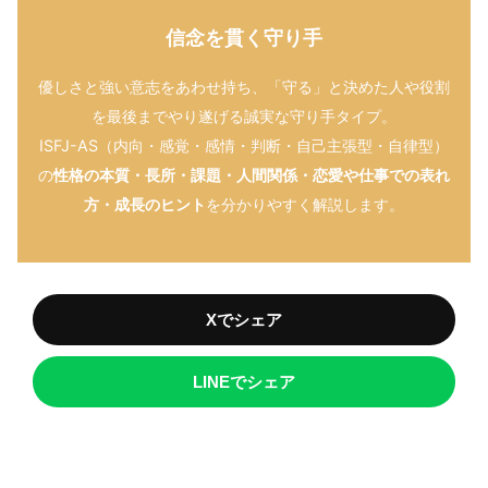
信念を貫く守り手
優しさと強い意志をあわせ持ち、「守る」と決めた人や役割
を最後までやり遂げる誠実な守り手タイプ。
ISFJ-AS（内向・感覚・感情・判断・自己主張型・自律型）
の
性格の本質・長所・課題・人間関係・恋愛や仕事での表れ
方・成長のヒント
を分かりやすく解説します。
Xでシェア
LINEでシェア