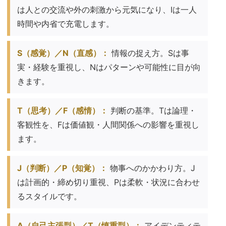
は人との交流や外の刺激から元気になり、Iは一人
時間や内省で充電します。
S（感覚）／N（直感）：
情報の捉え方。Sは事
実・経験を重視し、Nはパターンや可能性に目が向
きます。
T（思考）／F（感情）：
判断の基準。Tは論理・
客観性を、Fは価値観・人間関係への影響を重視し
ます。
J（判断）／P（知覚）：
物事へのかかわり方。J
は計画的・締め切り重視、Pは柔軟・状況に合わせ
るスタイルです。
A（自己主張型）／T（慎重型）：
アイデンティテ