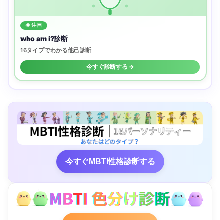
◈ 注目
who am i?診断
16タイプでわかる他己診断
今すぐ診断する →
今すぐMBTI性格診断する