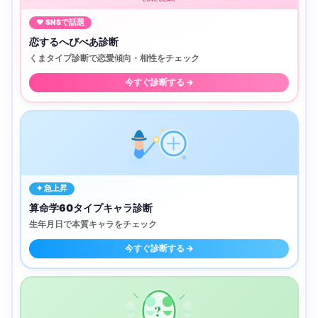
♥ SNSで話題
恋するへびべあ診断
くまタイプ診断で恋愛傾向・相性をチェック
今すぐ診断する →
✦ 急上昇
算命学60タイプキャラ診断
生年月日で本質キャラをチェック
今すぐ診断する →
?