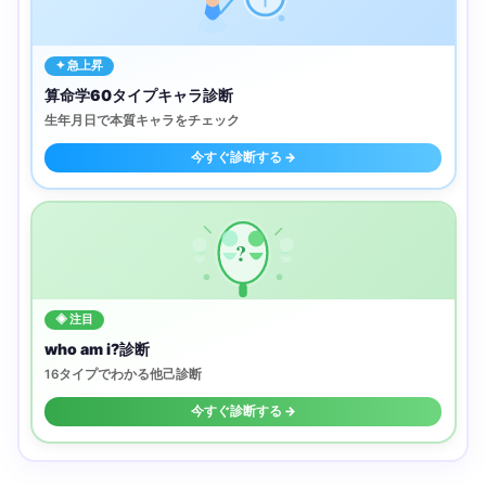
✦ 急上昇
算命学60タイプキャラ診断
生年月日で本質キャラをチェック
今すぐ診断する →
?
◈ 注目
who am i?診断
16タイプでわかる他己診断
今すぐ診断する →