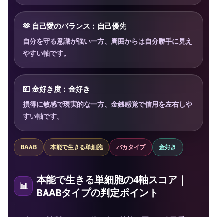
🫶 自己愛のバランス：自己優先
自分を守る意識が強い一方、周囲からは自分勝手に見え
やすい軸です。
💴 金好き度：金好き
損得に敏感で現実的な一方、金銭感覚で信用を左右しや
すい軸です。
BAAB
本能で生きる単細胞
バカタイプ
金好き
本能で生きる単細胞の4軸スコア｜
BAABタイプの判定ポイント