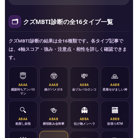
クズMBTI診断の全16タイプ一覧
クズMBTI診断の結果は全16種類です。各タイプ記事で
は、4軸スコア・強み・注意点・相性を詳しく確認できま
す。
😇
🤓
💸
🙏
AAAA
AAAB
AABA
AABB
感謝待ちアンパ○
銭ゲバメガネ
金ヅルバカ○ンコ
恩着せがましい神
マン
🔍
🍻
👻
🏧
ABAA
ABAB
ABBA
ABBB
粗探し妖怪
横領飲み会幹事
化け物メンヘラ
欲張りATM