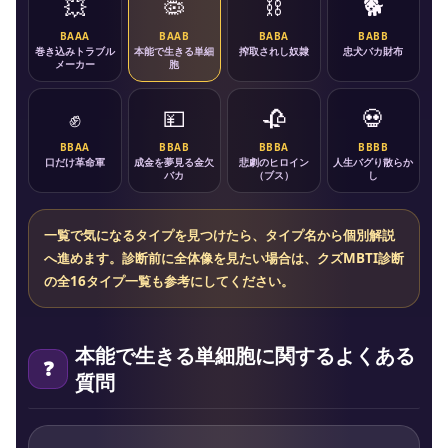
💥
🦠
⛓️
🐕
BAAA
BAAB
BABA
BABB
巻き込みトラブル
本能で生きる単細
搾取されし奴隷
忠犬バカ財布
メーカー
胞
✊
💴
🥀
💀
BBAA
BBAB
BBBA
BBBB
口だけ革命軍
成金を夢見る金欠
悲劇のヒロイン
人生バグり散らか
バカ
（ブス）
し
一覧で気になるタイプを見つけたら、タイプ名から個別解説
へ進めます。診断前に全体像を見たい場合は、
クズMBTI診断
の全16タイプ一覧
も参考にしてください。
本能で生きる単細胞に関するよくある
質問