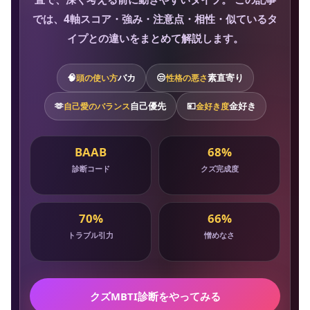
では、4軸スコア・強み・注意点・相性・似ているタ
イプとの違いをまとめて解説します。
🧠
バカ
😒
素直寄り
頭の使い方
性格の悪さ
🫶
自己優先
💴
金好き
自己愛のバランス
金好き度
BAAB
68%
診断コード
クズ完成度
70%
66%
トラブル引力
憎めなさ
クズMBTI診断をやってみる