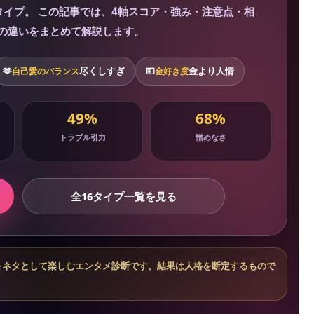
イプ。 この記事では、4軸スコア・強み・注意点・相
の違いをまとめて解説します。
🫶
尽くしすぎ
💴
金より人情
自己愛のバランス
金好き度
49%
68%
トラブル引力
憎めなさ
全16タイプ一覧を見る
傾向をネタとして楽しむエンタメ診断です。結果は人格を断定するもので