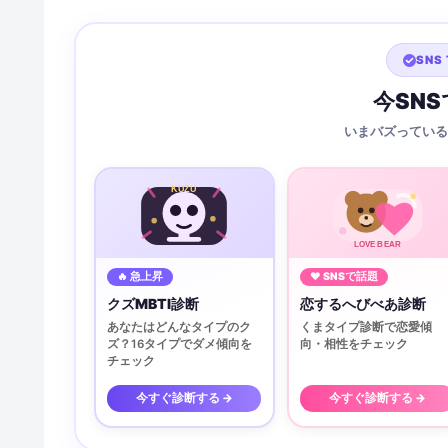
SNS 
今SN
いまバズっている
KUZU
LOVE BEAR
🔥 急上昇
♥ SNSで話題
クズMBTI診断
恋するへびべあ診断
あなたはどんなタイプのク
くまタイプ診断で恋愛傾
ズ？16タイプでダメ傾向を
向・相性をチェック
チェック
今すぐ診断する →
今すぐ診断する →