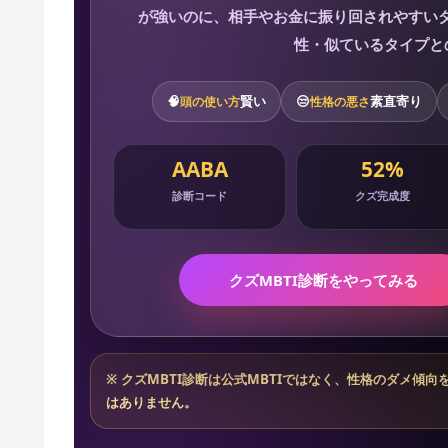
が強いのに、相手やお金に振り回されやすいタ
性・似ているタイプと
🧠
賢い
😒
素直寄り
頭の使い方
性格の悪さ
AABA
52%
診断コード
クズ完成度
クズMBTI診断をやってみる
※ クズMBTI診断は公式MBTIではなく、性格のダメ
はありません。