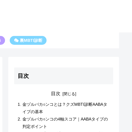
6
🎭 裏MBTI診断
目次
目次
金ヅルバカ○ンコとは？クズMBTI診断AABAタ
イプの基本
金ヅルバカ○ンコの4軸スコア｜AABAタイプの
判定ポイント