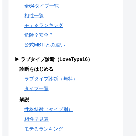
全64タイプ一覧
相性一覧
モテるランキング
危険？安全？
公式MBTIとの違い
▶ ラブタイプ診断（LoveType16）
診断をはじめる
ラブタイプ診断（無料）
タイプ一覧
解説
性格特徴（タイプ別）
相性早見表
モテるランキング