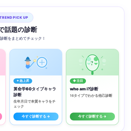
TREND PICK UP
Sで話題の診断
診断をまとめてチェック！
?
✦ 急上昇
◈ 注目
算命学60タイプキャラ
who am i?診断
診断
16タイプでわかる他己診断
生年月日で本質キャラをチ
ェック
今すぐ診断する →
今すぐ診断する →