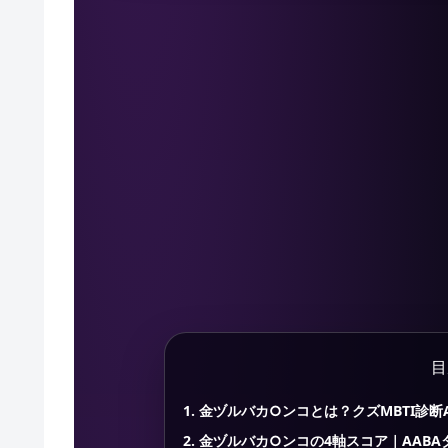
目
金ヅルバカ○ンコとは？クズMBTI診断
金ヅルバカ○ンコの4軸スコア｜AAB