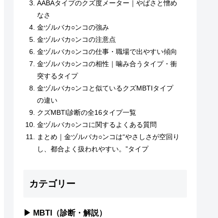
AABAタイプのクズ度メーター｜やばさと憎め
なさ
金ヅルバカ○ンコの強み
金ヅルバカ○ンコの注意点
金ヅルバカ○ンコの仕事・職場で出やすい傾向
金ヅルバカ○ンコの相性｜噛み合うタイプ・衝
突するタイプ
金ヅルバカ○ンコと似ているクズMBTIタイプ
の違い
クズMBTI診断の全16タイプ一覧
金ヅルバカ○ンコに関するよくある質問
まとめ｜金ヅルバカ○ンコは“やさしさが空回り
し、都合よく扱われやすい。”タイプ
カテゴリー
▶ MBTI（診断・解説）