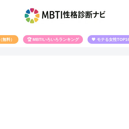
断（無料）
🏆 MBTIいろいろランキング
💖 モテる女性TOP1