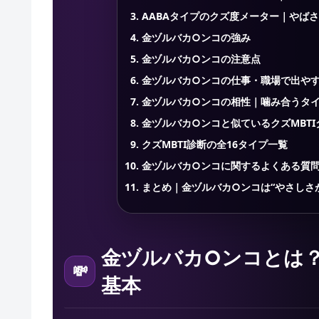
AABAタイプのクズ度メーター｜やば
金ヅルバカ○ンコの強み
金ヅルバカ○ンコの注意点
金ヅルバカ○ンコの仕事・職場で出や
金ヅルバカ○ンコの相性｜噛み合うタ
金ヅルバカ○ンコと似ているクズMBT
クズMBTI診断の全16タイプ一覧
金ヅルバカ○ンコに関するよくある質
まとめ｜金ヅルバカ○ンコは“やさしさ
金ヅルバカ○ンコとは？
基本