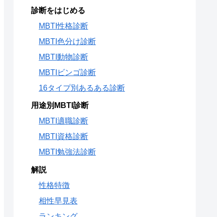
診断をはじめる
MBTI性格診断
MBTI色分け診断
MBTI動物診断
MBTIビンゴ診断
16タイプ別あるある診断
用途別MBTI診断
MBTI適職診断
MBTI資格診断
MBTI勉強法診断
解説
性格特徴
相性早見表
ランキング