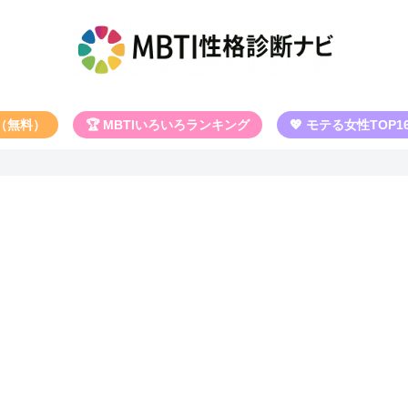
断（無料）
🏆 MBTIいろいろランキング
💖 モテる女性TOP1