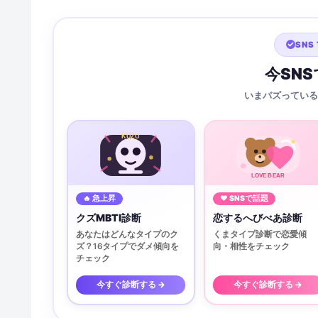
SNS 
今SN
いまバズっている
KUZU
LOVE BEAR
🔥 急上昇
♥ SNSで話題
クズMBTI診断
恋するへびべあ診断
あなたはどんなタイプのク
くまタイプ診断で恋愛傾
ズ？16タイプでダメ傾向を
向・相性をチェック
チェック
今すぐ診断する →
今すぐ診断する →