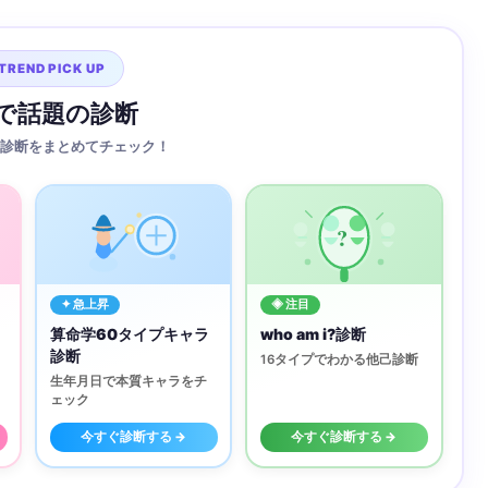
TREND PICK UP
Sで話題の診断
診断をまとめてチェック！
?
✦ 急上昇
◈ 注目
算命学60タイプキャラ
who am i?診断
診断
16タイプでわかる他己診断
生年月日で本質キャラをチ
ェック
今すぐ診断する →
今すぐ診断する →