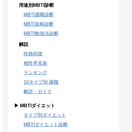
用途別MBTI診断
MBTI適職診断
MBTI資格診断
MBTI勉強法診断
解説
性格特徴
相性早見表
ランキング
16タイプ別 適職
解説・ガイド
▶ MBTIダイエット
タイプ別ダイエット
MBTIダイエット診断