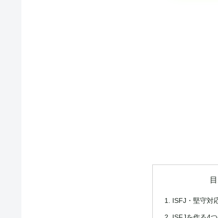
目
ISFJ・堅守
ISFJを作る4