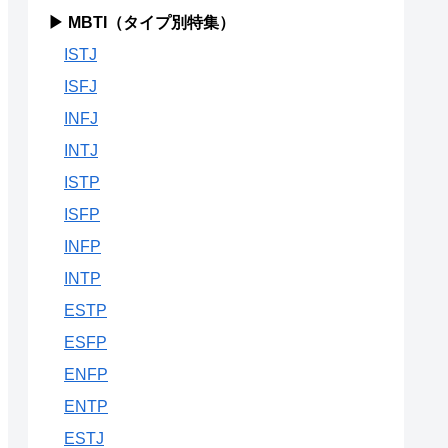
▶ MBTI（タイプ別特集）
ISTJ
ISFJ
INFJ
INTJ
ISTP
ISFP
INFP
INTP
ESTP
ESFP
ENFP
ENTP
ESTJ