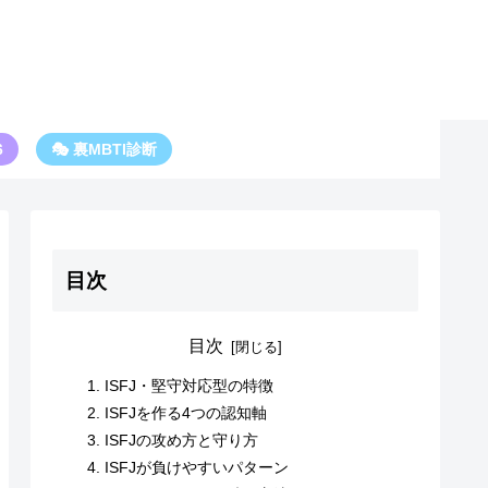
6
🎭 裏MBTI診断
目次
目次
ISFJ・堅守対応型の特徴
ISFJを作る4つの認知軸
ISFJの攻め方と守り方
ISFJが負けやすいパターン