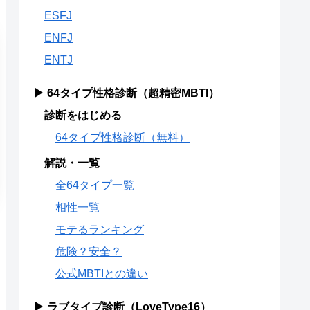
ESFJ
ENFJ
ENTJ
▶ 64タイプ性格診断（超精密MBTI）
診断をはじめる
64タイプ性格診断（無料）
解説・一覧
全64タイプ一覧
相性一覧
モテるランキング
危険？安全？
公式MBTIとの違い
▶ ラブタイプ診断（LoveType16）