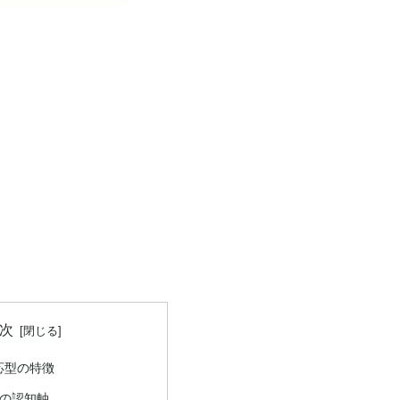
次
対応型の特徴
つの認知軸