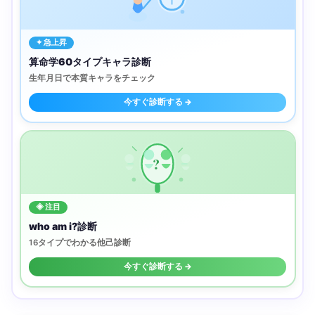
✦ 急上昇
算命学60タイプキャラ診断
生年月日で本質キャラをチェック
今すぐ診断する →
?
◈ 注目
who am i?診断
16タイプでわかる他己診断
今すぐ診断する →