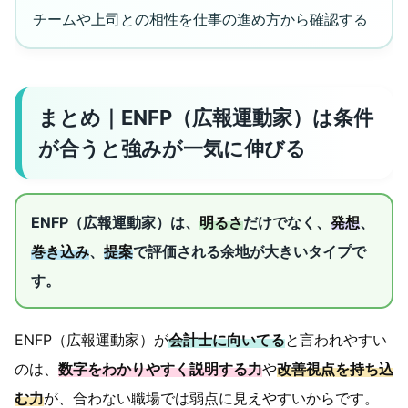
チームや上司との相性を仕事の進め方から確認する
まとめ｜ENFP（広報運動家）は条件
が合うと強みが一気に伸びる
ENFP（広報運動家）は、
明るさ
だけでなく、
発想
、
巻き込み
、
提案
で評価される余地が大きいタイプで
す。
ENFP（広報運動家）が
会計士に向いてる
と言われやすい
のは、
数字をわかりやすく説明する力
や
改善視点を持ち込
む力
が、合わない職場では弱点に見えやすいからです。