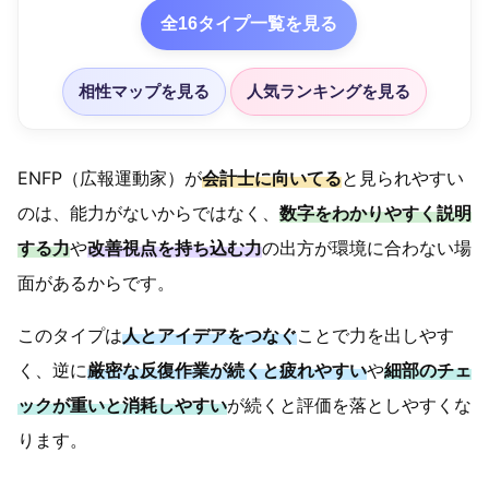
全16タイプ一覧を見る
相性マップを見る
人気ランキングを見る
ENFP（広報運動家）が
会計士に向いてる
と見られやすい
のは、能力がないからではなく、
数字をわかりやすく説明
する力
や
改善視点を持ち込む力
の出方が環境に合わない場
面があるからです。
このタイプは
人とアイデアをつなぐ
ことで力を出しやす
く、逆に
厳密な反復作業が続くと疲れやすい
や
細部のチェ
ックが重いと消耗しやすい
が続くと評価を落としやすくな
ります。