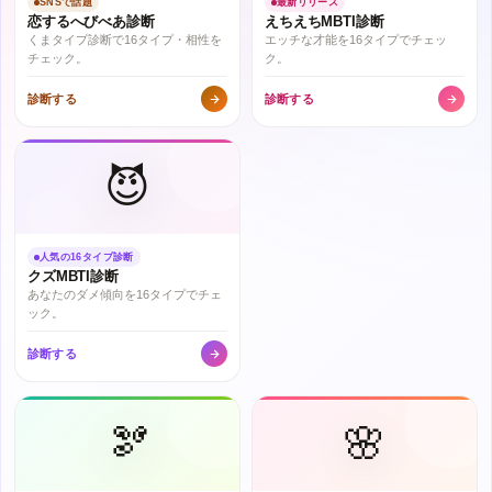
SNSで話題
最新リリース
恋するへびべあ診断
えちえちMBTI診断
くまタイプ診断で16タイプ・相性を
エッチな才能を16タイプでチェッ
チェック。
ク。
診断する
診断する
😈
人気の16タイプ診断
クズMBTI診断
あなたのダメ傾向を16タイプでチェ
ック。
診断する
🫘
🌸