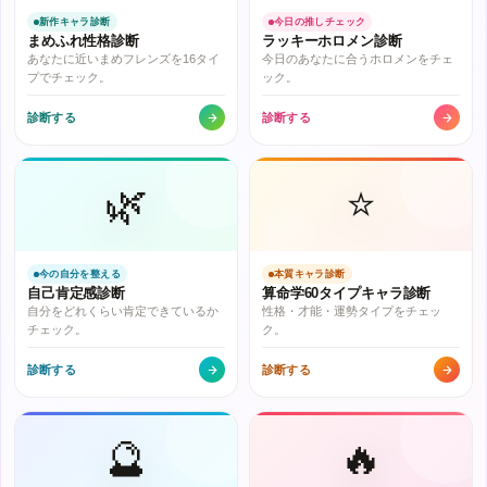
新作キャラ診断
今日の推しチェック
まめふれ性格診断
ラッキーホロメン診断
あなたに近いまめフレンズを16タイ
今日のあなたに合うホロメンをチェ
プでチェック。
ック。
診断する
診断する
🌿
⭐
今の自分を整える
本質キャラ診断
自己肯定感診断
算命学60タイプキャラ診断
自分をどれくらい肯定できているか
性格・才能・運勢タイプをチェッ
チェック。
ク。
診断する
診断する
🔮
🔥