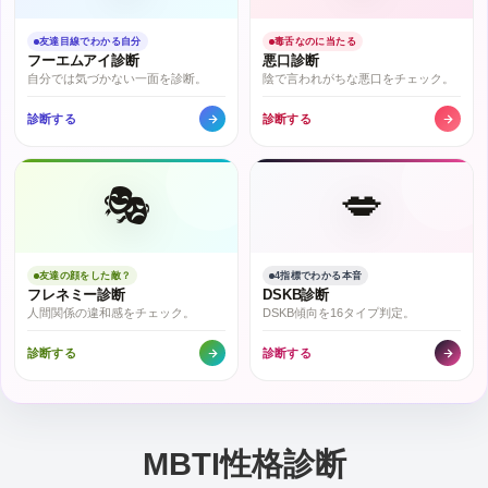
友達目線でわかる自分
毒舌なのに当たる
フーエムアイ診断
悪口診断
自分では気づかない一面を診断。
陰で言われがちな悪口をチェック。
診断する
診断する
🎭
💋
友達の顔をした敵？
4指標でわかる本音
フレネミー診断
DSKB診断
人間関係の違和感をチェック。
DSKB傾向を16タイプ判定。
診断する
診断する
MBTI性格診断