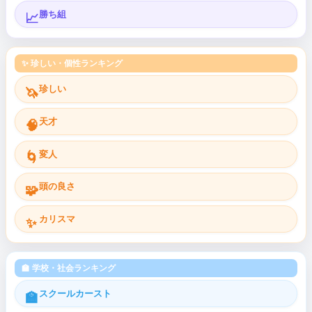
勝ち組
📈
✨ 珍しい・個性ランキング
珍しい
🦄
天才
🧠
変人
🌀
頭の良さ
🧩
カリスマ
✨
🏫 学校・社会ランキング
スクールカースト
🏫