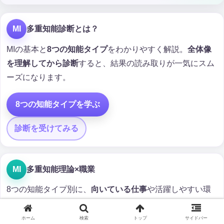
MI
多重知能診断とは？
MIの基本と
8つの知能タイプ
をわかりやすく解説。
全体像
を理解してから診断
すると、結果の読み取りが一気にスム
ーズになります。
8つの知能タイプを学ぶ
診断を受けてみる
MI
多重知能理論×職業
8つの知能タイプ別に、
向いている仕事
や活躍しやすい環
境を一覧でチェック。
ホーム
検索
トップ
サイドバー