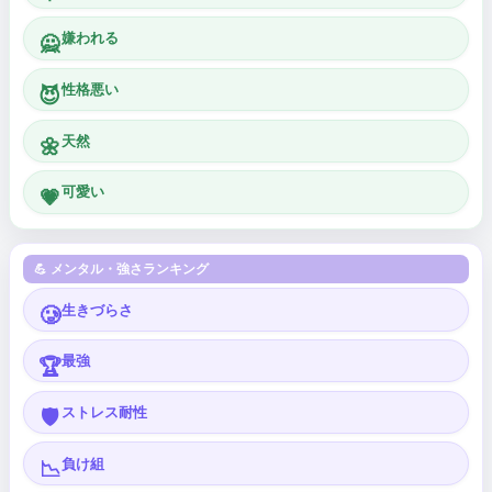
嫌われる
🙅
性格悪い
😈
天然
🌼
可愛い
💗
💪 メンタル・強さランキング
生きづらさ
🥲
最強
🏆
ストレス耐性
🛡️
負け組
📉