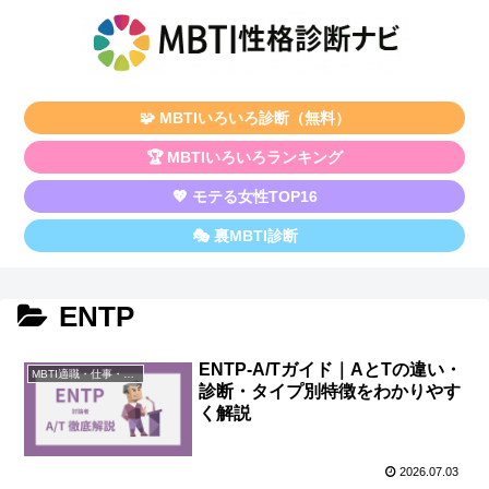
🧩 MBTIいろいろ診断（無料）
🏆 MBTIいろいろランキング
💖 モテる女性TOP16
🎭 裏MBTI診断
ENTP
ENTP-A/Tガイド｜AとTの違い・
MBTI適職・仕事・資格
診断・タイプ別特徴をわかりやす
く解説
2026.07.03