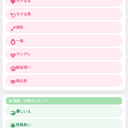
モテる女
💖
モテる男
💘
相性
🔗
一途
💍
ヤンデレ
🩷
嫉妬深い
😤
独占欲
🫶
🌿 性格・人柄ランキング
優しい人
🤝
性格良い
🌟