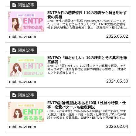
ENTP女性の恋愛特性！10の秘密から解き明かす
愛の真相
ENTP女性の恋愛は一筋縄ではいかない？知的でユーモア
たっぷり、でもどこかミステリアス。ENTP女性の恋愛特
性を10の秘密から徹底分析！魅力・恋愛傾向・相性のヒン
トが詰まっています。
2025.05.02
mbti-navi.com
ENTPの『頭おかしい』10の理由とその真相を徹
底解説！
ENTPの『頭おかしい』10の理由とその真相を解説。そう
見られやすい理由を特徴と誤解の両面から整理し、対処の
ヒントを紹介します。
2024.05.30
mbti-navi.com
ENTP(討論者型)あるある10選！性格や特徴・仕
事・恋愛パターンも徹底解説
ENTP（討論者型）のあるある＆特徴を10選でわかりやす
く解説！性格・強み・弱み・恋愛・仕事でのリアルな体験
談や比較表も多数掲載。ENFP・ENTJなど他MBTIタイプ
との違い・相性も一挙まとめ。ENTPならではの面白エピ
ソード・Q&Aも満載！
2026.02.04
mbti-navi.com