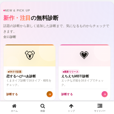
NEW & PICK UP
新作・注目
の無料診断
話題の診断から新しく追加した診断まで、気になるものからチェックで
きます。
全11診断
🐻
💗
SNSで話題
最新リリース
恋するへびべあ診断
えちえちMBTI診断
くまタイプ診断で16タイプ・相性を
エッチな才能を16タイプでチェッ
チェック。
ク。
診断する
診断する
ホーム
検索
トップ
サイドバー