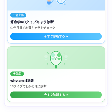
✦ 急上昇
算命学60タイプキャラ診断
生年月日で本質キャラをチェック
今すぐ診断する →
?
◈ 注目
who am i?診断
16タイプでわかる他己診断
今すぐ診断する →