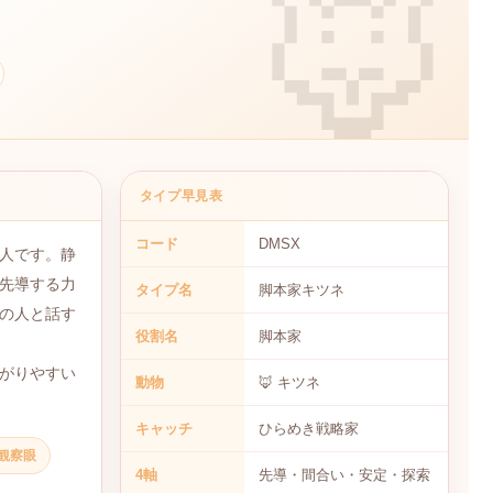
タイプ早見表
コード
DMSX
人です。静
先導する力
タイプ名
脚本家キツネ
の人と話す
役割名
脚本家
がりやすい
動物
🦊 キツネ
キャッチ
ひらめき戦略家
観察眼
4軸
先導・間合い・安定・探索