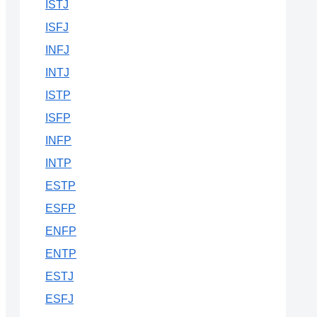
ISTJ
ISFJ
INFJ
INTJ
ISTP
ISFP
INFP
INTP
ESTP
ESFP
ENFP
ENTP
ESTJ
ESFJ