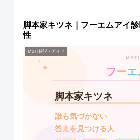
脚本家キツネ｜フーエムアイ診断（
性
MBTI解説・ガイド