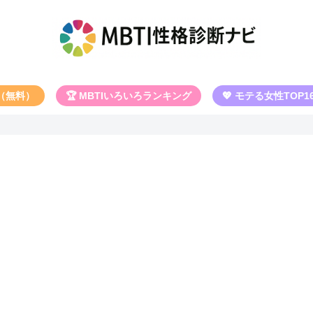
断（無料）
🏆 MBTIいろいろランキング
💖 モテる女性TOP1