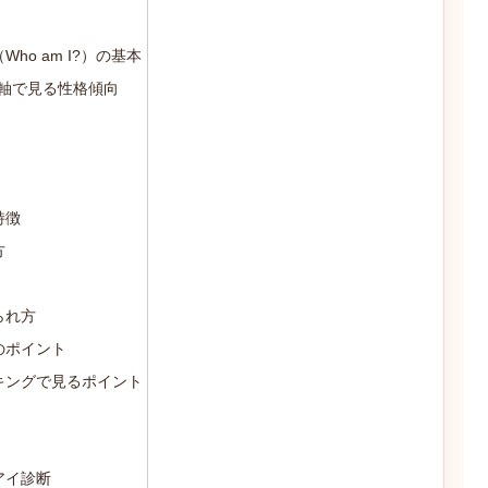
o am I?）の基本
4軸で見る性格傾向
特徴
方
られ方
のポイント
キングで見るポイント
アイ診断