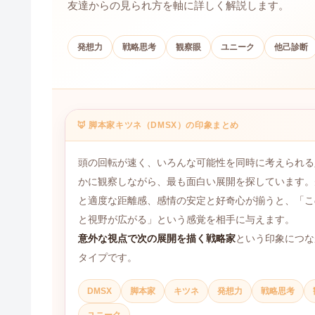
友達からの見られ方を軸に詳しく解説します。
発想力
戦略思考
観察眼
ユニーク
他己診断
🦊 脚本家キツネ（DMSX）の印象まとめ
頭の回転が速く、いろんな可能性を同時に考えられる
かに観察しながら、最も面白い展開を探しています。
と適度な距離感、感情の安定と好奇心が揃うと、「こ
と視野が広がる」という感覚を相手に与えます。
意外な視点で次の展開を描く戦略家
という印象につな
タイプです。
DMSX
脚本家
キツネ
発想力
戦略思考
ユニーク