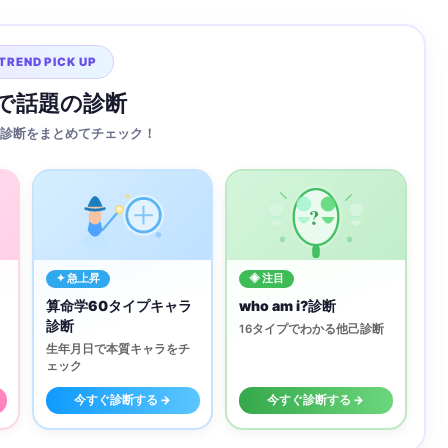
TREND PICK UP
Sで話題の診断
診断をまとめてチェック！
?
✦ 急上昇
◈ 注目
算命学60タイプキャラ
who am i?診断
診断
16タイプでわかる他己診断
生年月日で本質キャラをチ
ェック
今すぐ診断する →
今すぐ診断する →