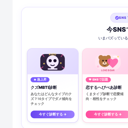
SNS 
今SN
いまバズっている
KUZU
LOVE BEAR
🔥 急上昇
♥ SNSで話題
クズMBTI診断
恋するへびべあ診断
あなたはどんなタイプのク
くまタイプ診断で恋愛傾
ズ？16タイプでダメ傾向を
向・相性をチェック
チェック
今すぐ診断する →
今すぐ診断する →