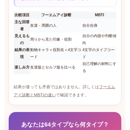
比較項目
フーエムアイ診断
MBTI
主な回答
友達・周囲の人
自分自身
者
見えるも
自分の内面や判断傾
周りから見た印象・役割
の
向
結果の表
動物キャラ＋役割名＋4文字コ
4文字のタイプコー
現
ード
ド
自己理解の材料にす
楽しみ方
友達版とセルフ版を比べる
る
結果が違っても矛盾ではありません。詳しくは
フーエム
アイ診断とMBTIの違い
で確認できます。
あなたは64タイプなら何タイプ？