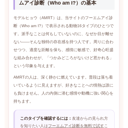
ムアイ診断（Who am I?）の基本
モデルヒョウ（AMRT）は、当サイトのフーエムアイ診
断（Who am I?）で表示される動物16タイプのひとつで
す。派手なことは何もしていないのに、なぜか目が離せ
ない——そんな独特の存在感を持つ人です。周りに合わ
せつつ、適度な距離を保ち、感情に敏感で、好奇心旺盛
な組み合わせが、「つかみどころがないけど惹かれる」
という印象を与えます。
AMRTの人は、深く静かに燃えています。普段は落ち着
いているように見えますが、好きなことへの情熱は誰に
も負けません。人の内側に潜む感情や動機に強い関心を
持ちます。
このタイプを確認するには：
友達からの見られ方
を知りたい人は
フーエムアイ診断を無料で試す
こ