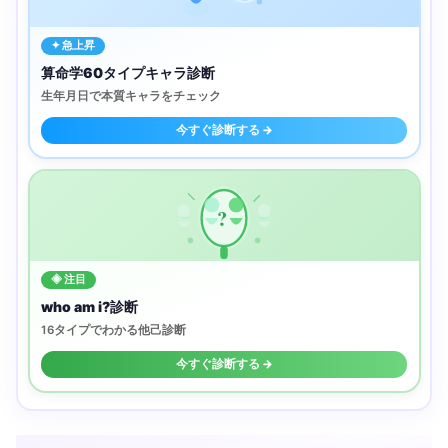
✦ 急上昇
算命学60タイプキャラ診断
生年月日で本質キャラをチェック
今すぐ診断する →
?
◈ 注目
who am i?診断
16タイプでわかる他己診断
今すぐ診断する →