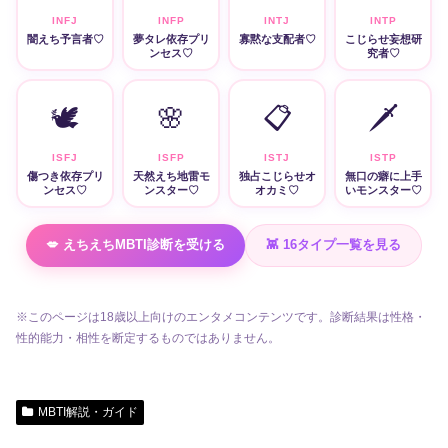
INFJ
INFP
INTJ
INTP
闇えち予言者♡
夢タレ依存プリ
寡黙な支配者♡
こじらせ妄想研
ンセス♡
究者♡
🕊️
🌸
📋
🗡️
ISFJ
ISFP
ISTJ
ISTP
傷つき依存プリ
天然えち地雷モ
独占こじらせオ
無口の癖に上手
ンセス♡
ンスター♡
オカミ♡
いモンスター♡
💋 えちえちMBTI診断を受ける
👾 16タイプ一覧を見る
※このページは18歳以上向けのエンタメコンテンツです。診断結果は性格・
性的能力・相性を断定するものではありません。
MBTI解説・ガイド