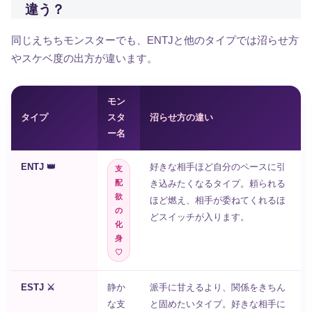
違う？
同じえちちモンスターでも、ENTJと他のタイプでは沼らせ方
やスケベ度の出方が違います。
モン
タイプ
スタ
沼らせ方の違い
ー名
ENTJ 👑
好きな相手ほど自分のペースに引
支
配
き込みたくなるタイプ。頼られる
欲
ほど燃え、相手が委ねてくれるほ
の
どスイッチが入ります。
化
身
♡
ESTJ ⚔️
静か
派手に甘えるより、関係をきちん
な支
と固めたいタイプ。好きな相手に