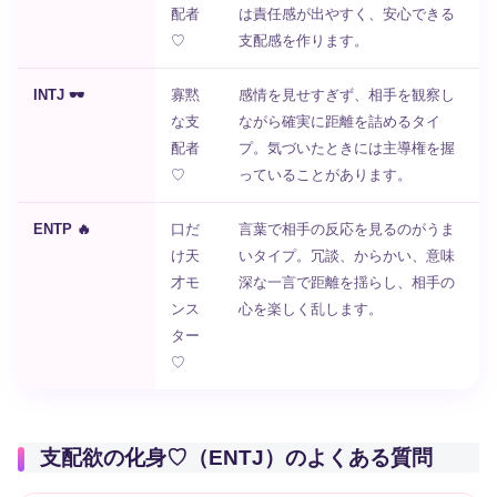
配者
は責任感が出やすく、安心できる
♡
支配感を作ります。
INTJ 🕶️
寡黙
感情を見せすぎず、相手を観察し
な支
ながら確実に距離を詰めるタイ
配者
プ。気づいたときには主導権を握
♡
っていることがあります。
ENTP 🔥
口だ
言葉で相手の反応を見るのがうま
け天
いタイプ。冗談、からかい、意味
才モ
深な一言で距離を揺らし、相手の
ンス
心を楽しく乱します。
ター
♡
支配欲の化身♡（ENTJ）のよくある質問