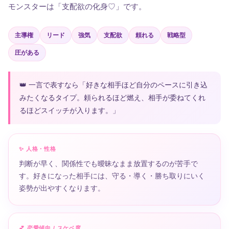
モンスターは「支配欲の化身♡」です。
主導権
リード
強気
支配欲
頼れる
戦略型
圧がある
👑 一言で表すなら「好きな相手ほど自分のペースに引き込
みたくなるタイプ。頼られるほど燃え、相手が委ねてくれ
るほどスイッチが入ります。」
✨ 人格・性格
判断が早く、関係性でも曖昧なまま放置するのが苦手で
す。好きになった相手には、守る・導く・勝ち取りにいく
姿勢が出やすくなります。
💕 恋愛傾向 / スケベ度