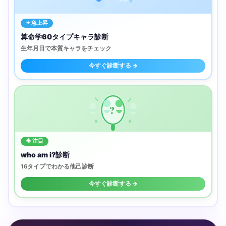
✦ 急上昇
算命学60タイプキャラ診断
生年月日で本質キャラをチェック
今すぐ診断する →
?
◈ 注目
who am i?診断
16タイプでわかる他己診断
今すぐ診断する →