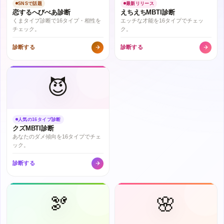
SNSで話題
最新リリース
恋するへびべあ診断
えちえちMBTI診断
くまタイプ診断で16タイプ・相性を
エッチな才能を16タイプでチェッ
チェック。
ク。
診断する
診断する
😈
人気の16タイプ診断
クズMBTI診断
あなたのダメ傾向を16タイプでチェ
ック。
診断する
🫘
🌸