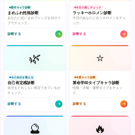
新作キャラ診断
今日の推しチェック
まめふれ性格診断
ラッキーホロメン診断
あなたに近いまめフレンズを16タイ
今日のあなたに合うホロメンをチェ
プでチェック。
ック。
診断する
診断する
🌿
⭐
今の自分を整える
本質キャラ診断
自己肯定感診断
算命学60タイプキャラ診断
自分をどれくらい肯定できているか
性格・才能・運勢タイプをチェッ
チェック。
ク。
診断する
診断する
🔮
🔥