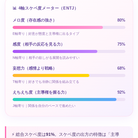
📊 4軸スケベ度メーター（ENTJ）
メロ度（存在感の強さ）
80%
E軸寄り｜好意が態度と主導権に出るタイプ
感度（相手の反応を見る力）
75%
N軸寄り｜相手の欲しがる展開を読みやすい
妄想力（感情より戦略）
68%
T軸寄り｜好きでも冷静に関係を組み立てる
えちえち度（主導権を握る力）
92%
J軸寄り｜関係を自分のペースで進めたい
⚡ 総合スケベ度は
91%
。スケベ度の出方の特徴は「主導