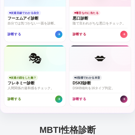
友達目線でわかる自分
毒舌なのに当たる
フーエムアイ診断
悪口診断
自分では気づかない一面を診断。
陰で言われがちな悪口をチェック。
診断する
診断する
🎭
💋
友達の顔をした敵？
4指標でわかる本音
フレネミー診断
DSKB診断
人間関係の違和感をチェック。
DSKB傾向を16タイプ判定。
診断する
診断する
MBTI性格診断