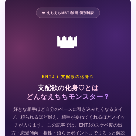
👑 えちえちMBTI診断 個別解説
👑
ENTJ / 支配欲の化身♡
支配欲の化身♡とは
どんなえちちモンスター？
好きな相手ほど自分のペースに引き込みたくなるタイ
プ。頼られるほど燃え、相手が委ねてくれるほどスイッ
チが入ります。 この記事では、ENTJのスケベ度の出
方・恋愛傾向・相性・沼らせポイントまでまるっと解説