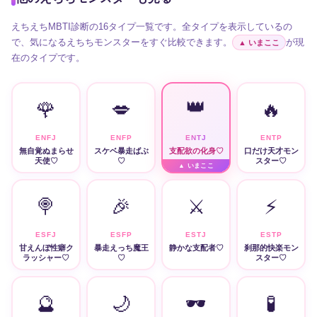
えちえちMBTI診断の16タイプ一覧です。全タイプを表示しているの
で、気になるえちちモンスターをすぐ比較できます。
が現
▲ いまここ
在のタイプです。
👑
🌹
💋
🔥
ENFJ
ENFP
ENTJ
ENTP
無自覚ぬまらせ
スケベ暴走ばぶ
支配欲の化身♡
口だけ天才モン
天使♡
♡
スター♡
🍭
🎉
⚔️
⚡
ESFJ
ESFP
ESTJ
ESTP
甘えんぼ性癖ク
暴走えっち魔王
静かな支配者♡
刹那的快楽モン
ラッシャー♡
♡
スター♡
🔮
🌙
🕶️
🧪