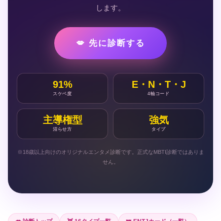
します。
💋 先に診断する
91%
E・N・T・J
スケベ度
4軸コード
主導権型
強気
沼らせ方
タイプ
※18歳以上向けのオリジナルエンタメ診断です。正式なMBTI診断ではありま
せん。