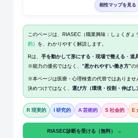
相性マップを見る
このページは、RIASEC（職業興味：しょくぎ
的）
を、わかりやすく解説します。
Rは、
手を動かして形にする
・
現場で整える
・
道
※能力の優劣ではなく、
“惹かれやすい働き方”
の
※本ページは医療・心理検査の代替ではありませ
決めつけではなく、
選び方（環境・役割・伸ばし
R 現実的
I 研究的
A 芸術的
S 社会的
E
RIASEC診断を受ける（無料） →