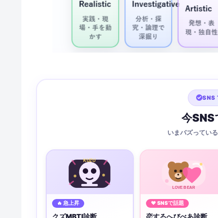
SNS 
今SN
いまバズっている
KUZU
LOVE BEAR
🔥 急上昇
♥ SNSで話題
クズMBTI診断
恋するへびべあ診断