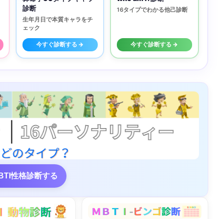
診断
16タイプでわかる他己診断
生年月日で本質キャラをチ
ェック
今すぐ診断する →
今すぐ診断する →
BTI性格診断する