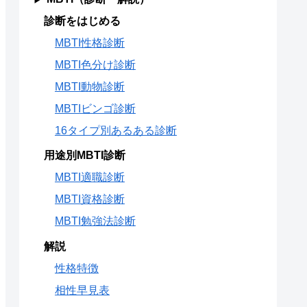
診断をはじめる
MBTI性格診断
MBTI色分け診断
MBTI動物診断
MBTIビンゴ診断
16タイプ別あるある診断
用途別MBTI診断
MBTI適職診断
MBTI資格診断
MBTI勉強法診断
解説
性格特徴
相性早見表