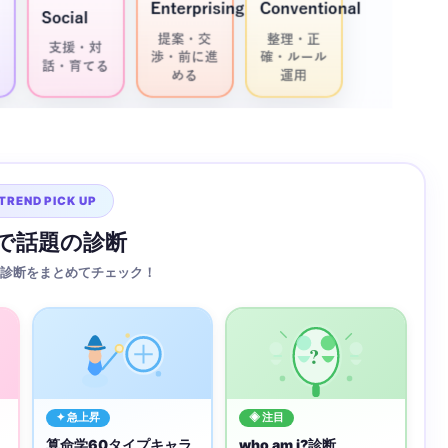
TREND PICK UP
Sで話題の診断
診断をまとめてチェック！
?
✦ 急上昇
◈ 注目
算命学60タイプキャラ
who am i?診断