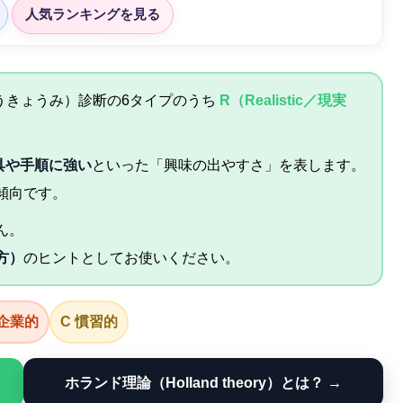
人気ランキングを見る
ょうきょうみ）診断の6タイプのうち
R（Realistic／現実
具や手順に強い
といった「興味の出やすさ」を表します。
傾向です。
ん。
方）
のヒントとしてお使いください。
 企業的
C 慣習的
ホランド理論（Holland theory）とは？ →