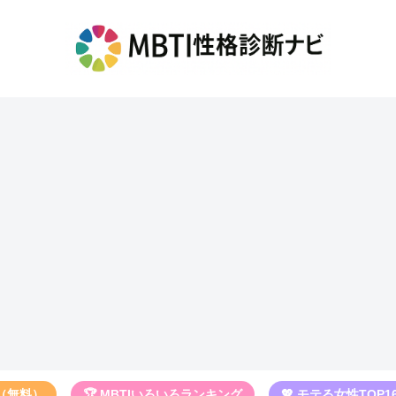
断（無料）
🏆 MBTIいろいろランキング
💖 モテる女性TOP1