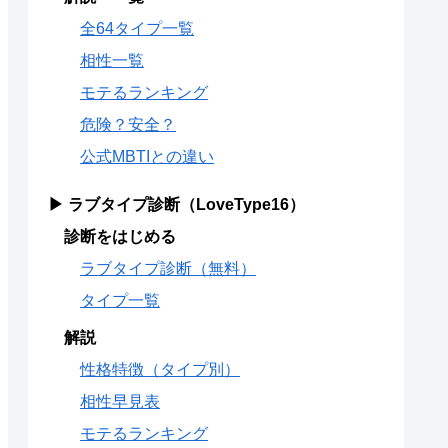
全64タイプ一覧
相性一覧
モテるランキング
危険？安全？
公式MBTIとの違い
▶ ラブタイプ診断（LoveType16）
診断をはじめる
ラブタイプ診断（無料）
タイプ一覧
解説
性格特徴（タイプ別）
相性早見表
モテるランキング