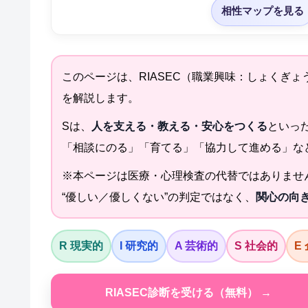
相性マップを見る
このページは、RIASEC（職業興味：しょくぎ
を解説します。
Sは、
人を支える・教える・安心をつくる
といっ
「相談にのる」「育てる」「協力して進める」な
※本ページは医療・心理検査の代替ではありませ
“優しい／優しくない”の判定ではなく、
関心の向
R 現実的
I 研究的
A 芸術的
S 社会的
E
RIASEC診断を受ける（無料） →