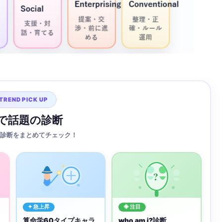
TREND PICK UP
Sで話題の診断
診断をまとめてチェック！
?
✦ 急上昇
◈ 注目
算命学60タイプキャラ
who am i?診断