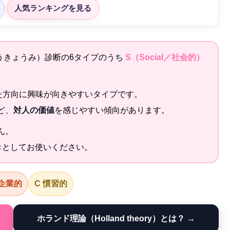
人気ランキングを見る
ょうきょうみ）診断の6タイプのうち
S（Social／社会的）
た方向に興味が向きやすいタイプです。
ど、
対人の価値
を感じやすい傾向があります。
ん。
き
としてお使いください。
 企業的
C 慣習的
ホランド理論（Holland theory）とは？ →