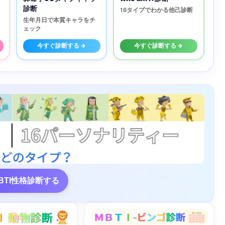
診断
16タイプでわかる他己診断
生年月日で本質キャラをチ
ェック
今すぐ診断する →
今すぐ診断する →
BTI性格診断する