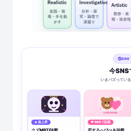
SNS 
今SN
いまバズっている
KUZU
LOVE BEAR
🔥 急上昇
♥ SNSで話題
クズMBTI診断
恋するへびべあ診断