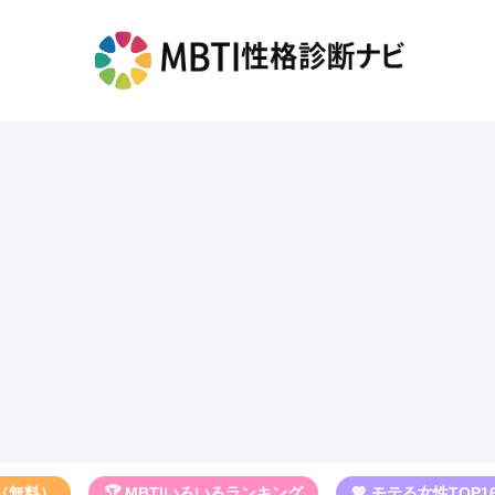
断（無料）
🏆 MBTIいろいろランキング
💖 モテる女性TOP1