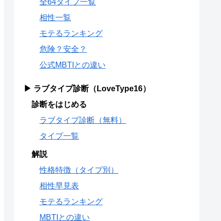
全64タイプ一覧
相性一覧
モテるランキング
危険？安全？
公式MBTIとの違い
▶ ラブタイプ診断（LoveType16）
診断をはじめる
ラブタイプ診断（無料）
タイプ一覧
解説
性格特徴（タイプ別）
相性早見表
モテるランキング
MBTIとの違い