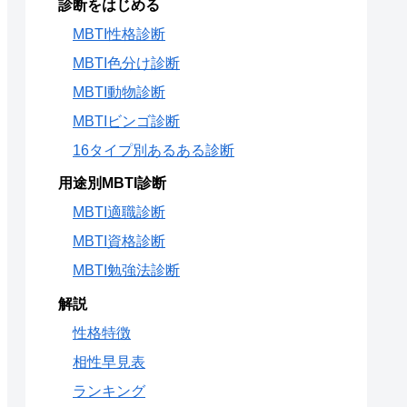
診断をはじめる
MBTI性格診断
MBTI色分け診断
MBTI動物診断
MBTIビンゴ診断
16タイプ別あるある診断
用途別MBTI診断
MBTI適職診断
MBTI資格診断
MBTI勉強法診断
解説
性格特徴
相性早見表
ランキング