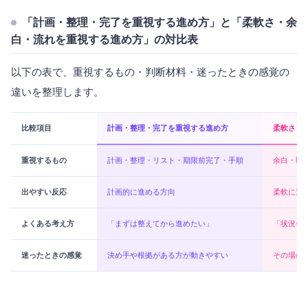
「計画・整理・完了を重視する進め方」と「柔軟さ・余
白・流れを重視する進め方」の対比表
以下の表で、重視するもの・判断材料・迷ったときの感覚の
違いを整理します。
比較項目
計画・整理・完了を重視する進め方
柔軟さ・
重視するもの
計画・整理・リスト・期限前完了・手順
余白・即
出やすい反応
計画的に進める方向
柔軟に進
よくある考え方
「まずは整えてから進めたい」
「状況や
迷ったときの感覚
決め手や根拠がある方が動きやすい
その場の