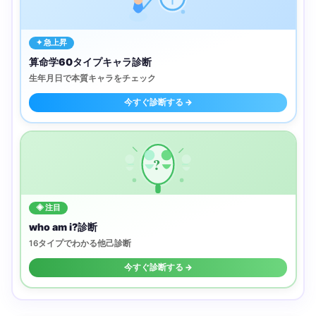
✦ 急上昇
算命学60タイプキャラ診断
生年月日で本質キャラをチェック
今すぐ診断する →
?
◈ 注目
who am i?診断
16タイプでわかる他己診断
今すぐ診断する →