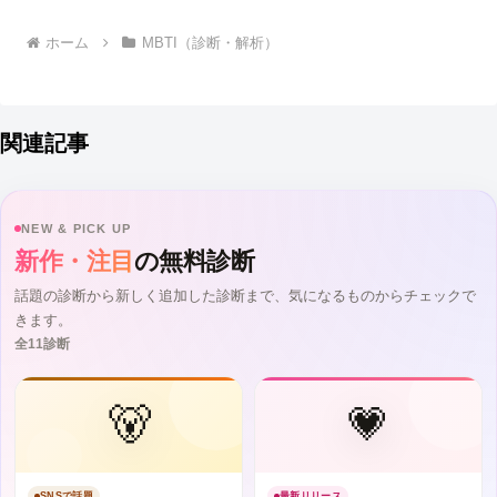
ホーム
MBTI（診断・解析）
関連記事
NEW & PICK UP
新作・注目
の無料診断
話題の診断から新しく追加した診断まで、気になるものからチェックで
きます。
全11診断
🐻
💗
SNSで話題
最新リリース