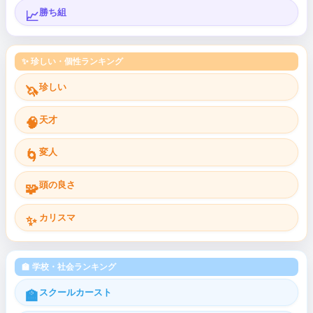
勝ち組
📈
✨ 珍しい・個性ランキング
珍しい
🦄
天才
🧠
変人
🌀
頭の良さ
🧩
カリスマ
✨
🏫 学校・社会ランキング
スクールカースト
🏫