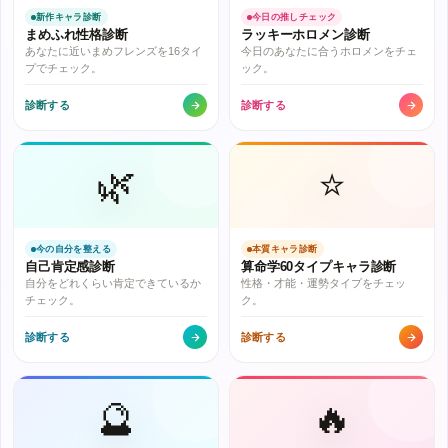
新作キャラ診断
今日の推しチェック
まめふれ性格診断
ラッキーホロメン診断
あなたに近いまめフレンズを16タイ
今日のあなたに合うホロメンをチェ
プでチェック。
ック。
診断する
診断する
🌿
⭐
今の自分を整える
本質キャラ診断
自己肯定感診断
算命学60タイプキャラ診断
自分をどれくらい肯定できているか
性格・才能・運勢タイプをチェッ
チェック。
ク。
診断する
診断する
🔮
🔥