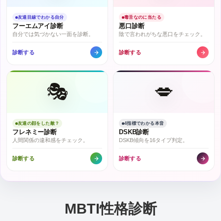
友達目線でわかる自分
毒舌なのに当たる
フーエムアイ診断
悪口診断
自分では気づかない一面を診断。
陰で言われがちな悪口をチェック。
診断する
診断する
🎭
💋
友達の顔をした敵？
4指標でわかる本音
フレネミー診断
DSKB診断
人間関係の違和感をチェック。
DSKB傾向を16タイプ判定。
診断する
診断する
MBTI性格診断