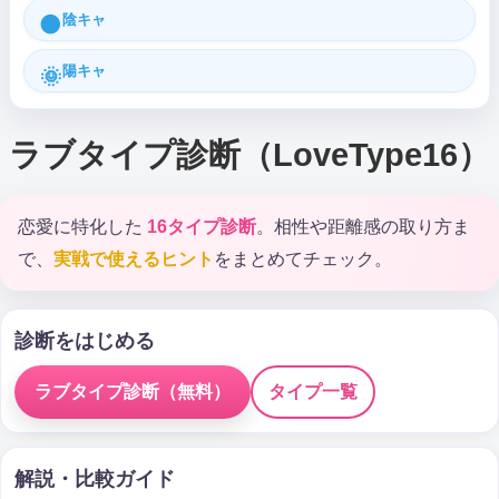
陰キャ
🌑
陽キャ
🌞
ラブタイプ診断（LoveType16）
恋愛に特化した
16タイプ診断
。相性や距離感の取り方ま
で、
実戦で使えるヒント
をまとめてチェック。
診断をはじめる
ラブタイプ診断（無料）
タイプ一覧
解説・比較ガイド