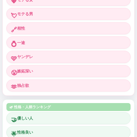
💖
モテる男
💘
相性
🔗
一途
💍
ヤンデレ
🩷
嫉妬深い
😤
独占欲
🫶
🌿 性格・人柄ランキング
優しい人
🤝
性格良い
🌟