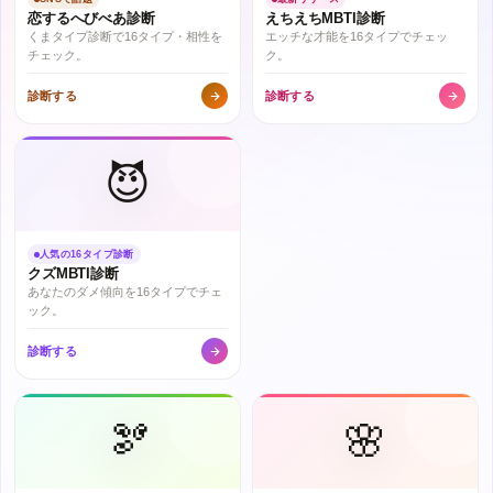
恋するへびべあ診断
えちえちMBTI診断
くまタイプ診断で16タイプ・相性を
エッチな才能を16タイプでチェッ
チェック。
ク。
診断する
診断する
😈
人気の16タイプ診断
クズMBTI診断
あなたのダメ傾向を16タイプでチェ
ック。
診断する
🫘
🌸