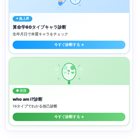
✦ 急上昇
算命学60タイプキャラ診断
生年月日で本質キャラをチェック
今すぐ診断する →
?
◈ 注目
who am i?診断
16タイプでわかる他己診断
今すぐ診断する →