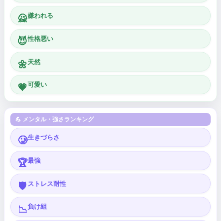
嫌われる
🙅
性格悪い
😈
天然
🌼
可愛い
💗
💪 メンタル・強さランキング
生きづらさ
🥲
最強
🏆
ストレス耐性
🛡️
負け組
📉