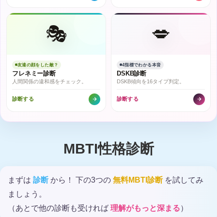
🎭
💋
友達の顔をした敵？
4指標でわかる本音
フレネミー診断
DSKB診断
人間関係の違和感をチェック。
DSKB傾向を16タイプ判定。
診断する
診断する
MBTI性格診断
まずは
診断
から！ 下の3つの
無料MBTI診断
を試してみ
ましょう。
（あとで他の診断も受ければ
理解がもっと深まる
）