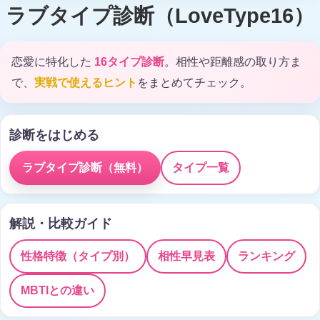
ラブタイプ診断（LoveType16）
恋愛に特化した
16タイプ診断
。相性や距離感の取り方ま
で、
実戦で使えるヒント
をまとめてチェック。
診断をはじめる
ラブタイプ診断（無料）
タイプ一覧
解説・比較ガイド
性格特徴（タイプ別）
相性早見表
ランキング
MBTIとの違い