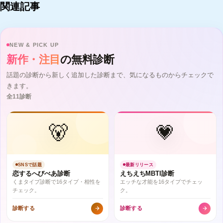
関連記事
NEW & PICK UP
新作・注目
の無料診断
話題の診断から新しく追加した診断まで、気になるものからチェックで
きます。
全11診断
🐻
💗
SNSで話題
最新リリース
恋するへびべあ診断
えちえちMBTI診断
くまタイプ診断で16タイプ・相性を
エッチな才能を16タイプでチェッ
チェック。
ク。
診断する
診断する