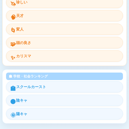
珍しい
🦄
天才
🧠
変人
🌀
頭の良さ
🧩
カリスマ
✨
🏫 学校・社会ランキング
スクールカースト
🏫
陰キャ
🌑
陽キャ
🌞