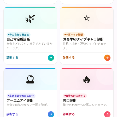
🌿
⭐
今の自分を整える
本質キャラ診断
自己肯定感診断
算命学60タイプキャラ診断
自分をどれくらい肯定できているか
性格・才能・運勢タイプをチェッ
チェック。
ク。
診断する
診断する
🔮
🔥
友達目線でわかる自分
毒舌なのに当たる
フーエムアイ診断
悪口診断
自分では気づかない一面を診断。
陰で言われがちな悪口をチェック。
診断する
診断する