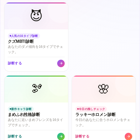
😈
人気の16タイプ診断
クズMBTI診断
あなたのダメ傾向を16タイプでチェ
ック。
診断する
🫘
🌸
新作キャラ診断
今日の推しチェック
まめふれ性格診断
ラッキーホロメン診断
あなたに近いまめフレンズを16タイ
今日のあなたに合うホロメンをチェ
プでチェック。
ック。
診断する
診断する