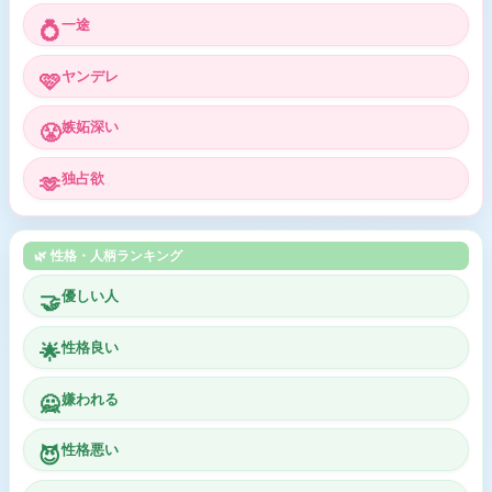
一途
💍
ヤンデレ
🩷
嫉妬深い
😤
独占欲
🫶
🌿 性格・人柄ランキング
優しい人
🤝
性格良い
🌟
嫌われる
🙅
性格悪い
😈