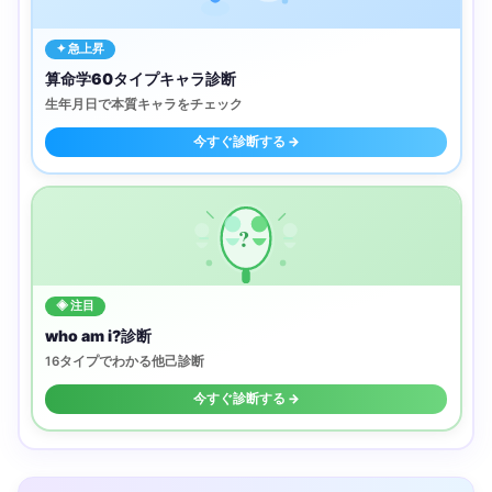
✦ 急上昇
算命学60タイプキャラ診断
生年月日で本質キャラをチェック
今すぐ診断する →
?
◈ 注目
who am i?診断
16タイプでわかる他己診断
今すぐ診断する →