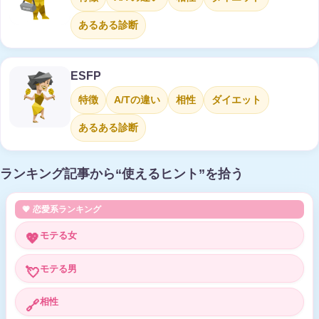
あるある診断
ESFP
特徴
A/Tの違い
相性
ダイエット
あるある診断
ランキング記事から“使えるヒント”を拾う
💗 恋愛系ランキング
モテる女
💖
モテる男
💘
相性
🔗