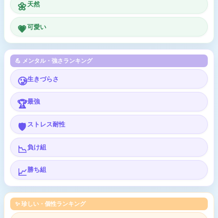
天然
🌼
可愛い
💗
💪 メンタル・強さランキング
生きづらさ
🥲
最強
🏆
ストレス耐性
🛡️
負け組
📉
勝ち組
📈
✨ 珍しい・個性ランキング