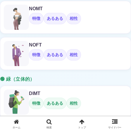
NOMT
特徴
あるある
相性
NOFT
特徴
あるある
相性
🟢 緑（立体的）
DIMT
特徴
あるある
相性
ホーム
検索
トップ
サイドバー
DIFT