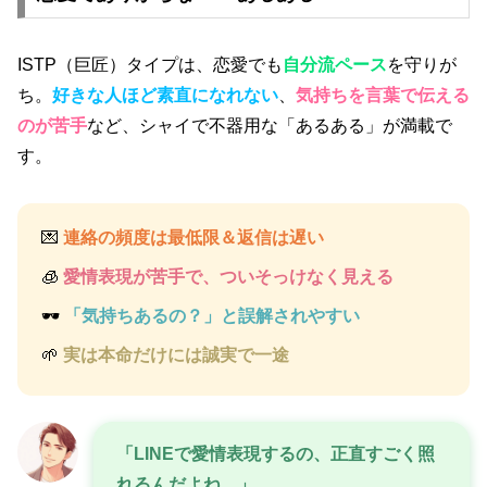
ISTP（巨匠）タイプは、恋愛でも
自分流ペース
を守りが
ち。
好きな人ほど素直になれない
、
気持ちを言葉で伝える
のが苦手
など、シャイで不器用な「あるある」が満載で
す。
💌
連絡の頻度は最低限＆返信は遅い
🧊
愛情表現が苦手で、ついそっけなく見える
🕶️
「気持ちあるの？」と誤解されやすい
🌱
実は本命だけには誠実で一途
「LINEで愛情表現するの、正直すごく照
れるんだよね…」