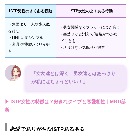
ISTP男性のよくある行動
ISTP女性のよくある行動
・集団より一人や少人数
・男女関係なくフラットにつき合う
を好む
・突然フッと消えて“連絡がつかな
・LINEは超シンプル
い”ことも
・道具や機械いじりが好
・さりげない気配りが得意
き
「女友達とは深く、男友達とはあっさり…
が私にはちょうどいい！」
▶ ISTP女性の特徴は？好きなタイプと恋愛相性｜MBTI診
断
恋愛でありがちなISTPあるある