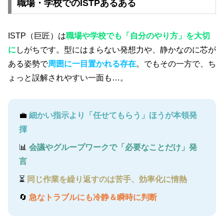
職場・学校でのISTPあるある
ISTP（巨匠）は
職場や学校でも「自分のやり方」を大切
に
しがちです。型にはまらない発想力や、静かなのに芯が
ある姿勢で
周囲に一目置かれる存在
。でもその一方で、ち
ょっと誤解されやすい一面も…。
💼
細かい指示より「任せてもらう」ほうが本領発
揮
📊
会議やグループワークで「必要なことだけ」発
言
⏳
同じ作業を繰り返すのは苦手、効率化に情熱
🔄
急なトラブルにも冷静＆瞬時に判断