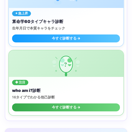
✦ 急上昇
算命学60タイプキャラ診断
生年月日で本質キャラをチェック
今すぐ診断する →
?
◈ 注目
who am i?診断
16タイプでわかる他己診断
今すぐ診断する →