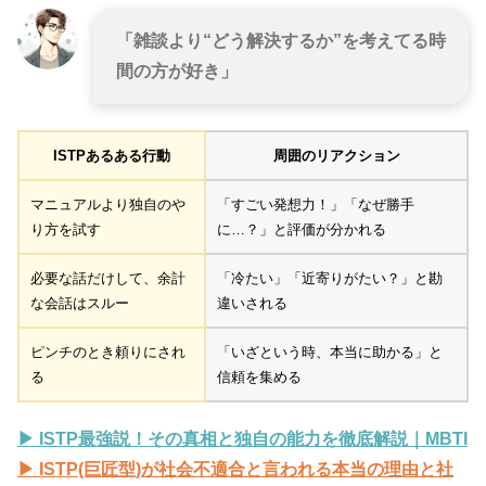
「雑談より“どう解決するか”を考えてる時
間の方が好き」
ISTPあるある行動
周囲のリアクション
マニュアルより独自のや
「すごい発想力！」「なぜ勝手
り方を試す
に…？」と評価が分かれる
必要な話だけして、余計
「冷たい」「近寄りがたい？」と勘
な会話はスルー
違いされる
ピンチのとき頼りにされ
「いざという時、本当に助かる」と
る
信頼を集める
▶ ISTP最強説！その真相と独自の能力を徹底解説｜MBTI
▶ ISTP(巨匠型)が社会不適合と言われる本当の理由と社