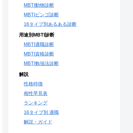
MBTI動物診断
MBTIビンゴ診断
16タイプ別あるある診断
用途別MBTI診断
MBTI適職診断
MBTI資格診断
MBTI勉強法診断
解説
性格特徴
相性早見表
ランキング
16タイプ別 適職
解説・ガイド