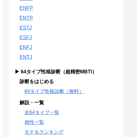
ENFP
ENTP
ESTJ
ESFJ
ENFJ
ENTJ
▶ 64タイプ性格診断（超精密MBTI）
診断をはじめる
64タイプ性格診断（無料）
解説・一覧
全64タイプ一覧
相性一覧
モテるランキング