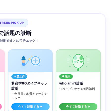
TREND PICK UP
Sで話題の診断
診断をまとめてチェック！
?
✦ 急上昇
◈ 注目
算命学60タイプキャラ
who am i?診断
診断
16タイプでわかる他己診断
生年月日で本質キャラをチ
ェック
今すぐ診断する →
今すぐ診断する →