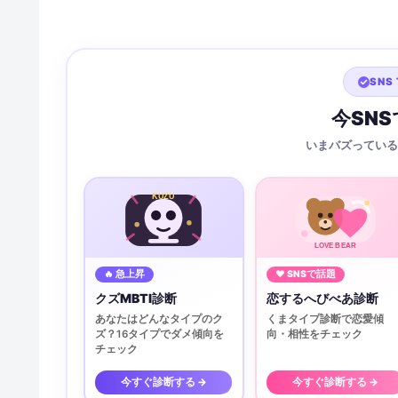
SNS 
今SN
いまバズっている
KUZU
LOVE BEAR
🔥 急上昇
♥ SNSで話題
クズMBTI診断
恋するへびべあ診断
あなたはどんなタイプのク
くまタイプ診断で恋愛傾
ズ？16タイプでダメ傾向を
向・相性をチェック
チェック
今すぐ診断する →
今すぐ診断する →