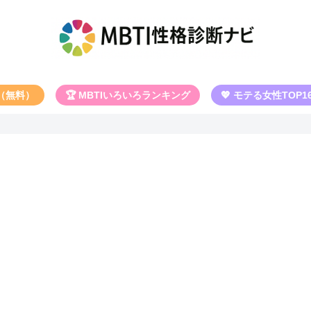
断（無料）
🏆 MBTIいろいろランキング
💖 モテる女性TOP1