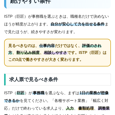
続けやすい条件
ISTP（巨匠）が事務職を選ぶときは、職種名だけで決めない
ほうが精度が上がります。
自分が安心して力を出せる条件
ま
で見たほうが、続きやすさが変わります。
見るべきなのは、
仕事内容
だけではなく、
評価のされ
方
、
割り込み頻度
、
相談しやすさ
です。ISTP（巨匠）は
この3点で働きやすさが大きく変わります。
求人票で見るべき条件
ISTP（
巨匠
）が
事務職
を選ぶなら、まずは
1日の業務が想像
できるか
を見てください。「各種サポート業務」「幅広く対
応」だけで終わっている求人より、
入力
、
書類処理
、
調整業