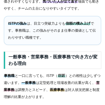
価されやすくなります。
気づいた人が立て直す
場面でも動き
やすく、チームの土台になりやすいタイプです。
ISTPの強み
は、目立つ突破力よりも
信頼の積み上げ
で
す。事務職は、この強みがそのまま仕事の価値として伝
わりやすい職種です。
一般事務・営業事務・医療事務で向き方が変
わる理由
事務職
と一口に言っても、ISTP（
巨匠
）との相性は少しずつ
違います。
一般事務
は定型処理と現場改善の比重が高く、
営
業事務
は調整力とスピード、
医療事務
は対人状況把握と制度
理解の比重が上がります。