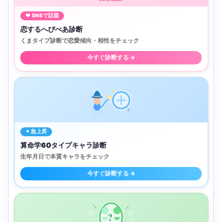
♥ SNSで話題
恋するへびべあ診断
くまタイプ診断で恋愛傾向・相性をチェック
今すぐ診断する →
✦ 急上昇
算命学60タイプキャラ診断
生年月日で本質キャラをチェック
今すぐ診断する →
?