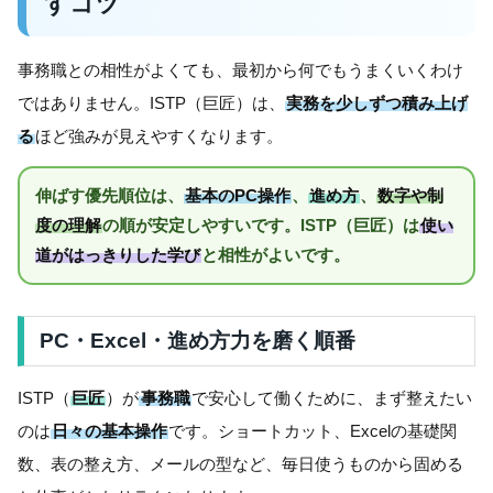
すコツ
事務職との相性がよくても、最初から何でもうまくいくわけ
ではありません。ISTP（巨匠）は、
実務を少しずつ積み上げ
る
ほど強みが見えやすくなります。
伸ばす優先順位は、
基本のPC操作
、
進め方
、
数字や制
度の理解
の順が安定しやすいです。ISTP（巨匠）は
使い
道がはっきりした学び
と相性がよいです。
PC・Excel・進め方力を磨く順番
ISTP（
巨匠
）が
事務職
で安心して働くために、まず整えたい
のは
日々の基本操作
です。ショートカット、Excelの基礎関
数、表の整え方、メールの型など、毎日使うものから固める