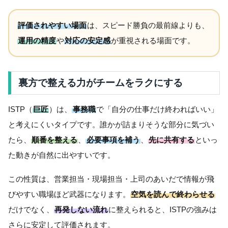
評価されやすい場面
は、スピード勝負の最前線よりも、
運用の精度
や
対応の安定感
が重視される場面です。
裏方で整える力がチームをラクにする
ISTP（
巨匠
）は、
事務職
で「自分の仕事だけ終わればいい」
と考えにくいタイプです。誰かが詰まりそうな部分に気づい
たら、
順番を整える
、
必要事項を補う
、
先に共有する
といっ
た動きが自然に出やすいです。
この性質は、営業担当・現場担当・上司のあいだで情報が飛
びやすい職場ほど武器になります。
空気を読んで終わらせる
だけでなく、
再発しない流れ
に整えられると、ISTPの強みは
さらに安定して評価されます。