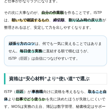
と仕事がかなりラクになります。
その次に大事なのが、
自分の作業順
を作ることです。ISTP
は、
朝いちで確認するもの
、
締切順
、
割り込み時の戻り方
が
整理されるほど、安定して力を出しやすくなります。
頑張り方のコツ
は、何でも一気に覚えることではありま
せん。
毎日使う実務
に直結する順で積むほうが、
ISTP（巨匠）は自信につなげやすいです。
資格は“安心材料”より“使い道”で選ぶ
ISTP（
巨匠
）が
事務職
向けに資格を考えるなら、
取ること自
体
より
仕事でどう使うか
を先に決めたほうが失敗しにくいで
す。MOSは実務の土台、簿記は数字管理、秘書検定はサポー