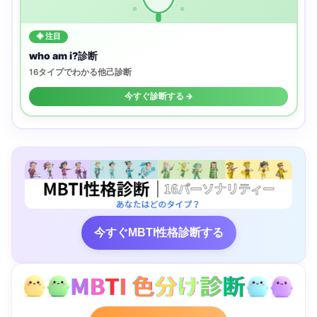
◈ 注目
who am i?診断
16タイプでわかる他己診断
今すぐ診断する →
今すぐMBTI性格診断する