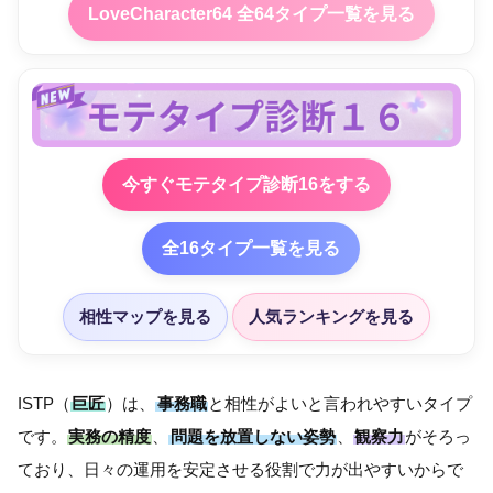
LoveCharacter64 全64タイプ一覧を見る
今すぐモテタイプ診断16をする
全16タイプ一覧を見る
相性マップを見る
人気ランキングを見る
ISTP（
巨匠
）は、
事務職
と相性がよいと言われやすいタイプ
です。
実務の精度
、
問題を放置しない姿勢
、
観察力
がそろっ
ており、日々の運用を安定させる役割で力が出やすいからで