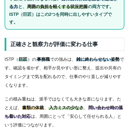
る力
と、
周囲の負担を軽くする状況把握
の両方です。
ISTP（巨匠）はこの2つを同時に出しやすいタイプで
す。
正確さと観察力が評価に変わる仕事
ISTP（
巨匠
）の
事務職
での強みは、
雑に終わらせない姿勢
で
す。確認を省かず、相手が見やすい形に整え、提出や共有の
タイミングまで気を配れるので、仕事のやり直しが減りやす
くなります。
この積み重ねは、派手ではなくても大きな差になります。た
とえば、
書類の体裁
、
入力ミスの少なさ
、
問い合わせ時の落
ち着いた対応
は、周囲にとって「安心して任せられる人」と
いう評価につながります。