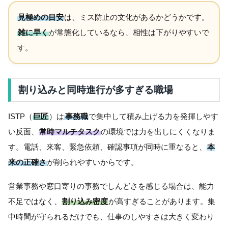
見極めの目安
は、ミス防止の文化があるかどうかです。
雑に早く
が常態化しているなら、相性は下がりやすいで
す。
割り込みと同時進行が多すぎる職場
ISTP（
巨匠
）は
事務職
で集中して積み上げる力を発揮しやす
い反面、
常時マルチタスク
の環境では力を出しにくくなりま
す。電話、来客、緊急依頼、確認事項が同時に重なると、
本
来の正確さ
が削られやすいからです。
営業事務や窓口寄りの事務でしんどさを感じる場合は、能力
不足ではなく、
割り込み密度
が高すぎることがあります。集
中時間が守られるだけでも、仕事のしやすさは大きく変わり