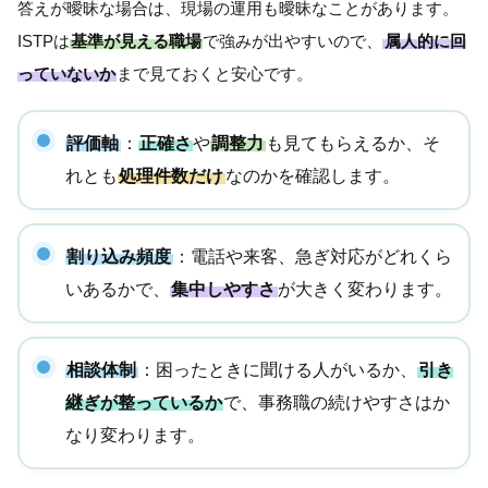
答えが曖昧な場合は、現場の運用も曖昧なことがあります。
ISTPは
基準が見える職場
で強みが出やすいので、
属人的に回
っていないか
まで見ておくと安心です。
評価軸
：
正確さ
や
調整力
も見てもらえるか、そ
れとも
処理件数だけ
なのかを確認します。
割り込み頻度
：電話や来客、急ぎ対応がどれくら
いあるかで、
集中しやすさ
が大きく変わります。
相談体制
：困ったときに聞ける人がいるか、
引き
継ぎが整っているか
で、事務職の続けやすさはか
なり変わります。