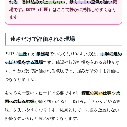
れる
、
割り込みが止まらない
、
断りにくい空気が強い
職
場です。ISTP（巨匠）はここで静かに消耗しやすくなり
ます。
速さだけで評価される現場
ISTP（
巨匠
）が
事務職
でつらくなりやすいのは、
丁寧に進め
るほど損をする職場
です。確認や状況把握を入れる余地がな
く、件数だけで評価される環境では、強みがそのまま評価に
つながりません。
もちろん一定のスピードは必要ですが、
精度の高い仕事
や
周
囲への状況把握
が軽く扱われると、ISTPは「ちゃんとやる意
味」を失いやすくなります。結果として、問題を放置しない
姿勢が強い人ほど疲れやすくなります。