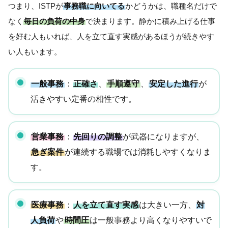
つまり、ISTPが
事務職に向いてる
かどうかは、職種名だけで
なく
毎日の負荷の中身
で決まります。静かに積み上げる仕事
を好む人もいれば、人を立て直す実感があるほうが続きやす
い人もいます。
一般事務
：
正確さ
、
手順遵守
、
安定した進行
が
活きやすい定番の相性です。
営業事務
：
先回りの調整
が武器になりますが、
急ぎ案件
が連続する職場では消耗しやすくなりま
す。
医療事務
：
人を立て直す実感
は大きい一方、
対
人負荷
や
時間圧
は一般事務より高くなりやすいで