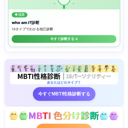
◈ 注目
who am i?診断
16タイプでわかる他己診断
今すぐ診断する →
今すぐMBTI性格診断する