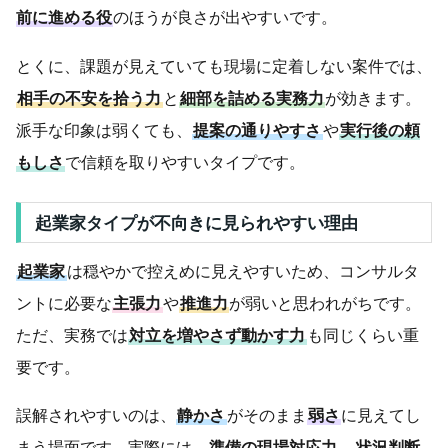
前に進める役
のほうが良さが出やすいです。
とくに、課題が見えていても現場に定着しない案件では、
相手の不安を拾う力
と
細部を詰める実務力
が効きます。
派手な印象は弱くても、
提案の通りやすさ
や
実行後の頼
もしさ
で信頼を取りやすいタイプです。
起業家タイプが不向きに見られやすい理由
起業家
は穏やかで控えめに見えやすいため、コンサルタ
ントに必要な
主張力
や
推進力
が弱いと思われがちです。
ただ、実務では
対立を増やさず動かす力
も同じくらい重
要です。
誤解されやすいのは、
静かさ
がそのまま
弱さ
に見えてし
まう場面です。実際には、
準備の現場対応力
、
状況判断