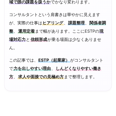
域で誰の課題を扱うか
でかなり変わります。
コンサルタントという肩書きは華やかに見えます
が、実際の仕事は
ヒアリング
、
課題整理
、
関係者調
整
、
運用定着
まで幅があります。ここにESTPの
現
場対応力
と
信頼形成
が乗る場面は少なくありませ
ん。
この記事では、
ESTP（起業家）
がコンサルタント
で
力を出しやすい理由
、
しんどくなりやすい働き
方
、
求人や面接での見極め方
まで整理します。