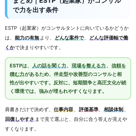
まとめ｜ESTP（起業家）がコンサル
で力を出す条件
ESTP（起業家）がコンサルタントに向いているかどうか
は、
能力の有無
より、
どんな案件で
、
どんな評価軸で働
くか
で決まりやすいです。
ESTPは、
人の話を聞く力
、
現場を整える力
、
信頼を
積む力
があるため、伴走型や改善型のコンサルと相
性が出やすいです。反対に、短期競争と高圧文化が続
く環境では、強みが埋もれやすくなります。
肩書きだけで決めず、
仕事内容
、
評価基準
、
相談体制
、
回復しやすさ
まで見て選ぶと、自分に合う答えが見えや
すくなります。