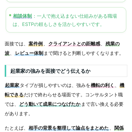
相談体制
：一人で抱え込まない仕組みがある職場
は、ESTPの頼もしさを活かしやすいです。
面接では、
案件例
、
クライアントとの距離感
、
残業の
波
、
レビュー体制
まで聞けると判断しやすくなります。
起業家の強みを面接でどう伝えるか
起業家
タイプが損しやすいのは、強みを
機転の利く
、
機
転できる
だけで終わらせる場面です。コンサルタント職
では、
どう動いて成果につなげたか
まで言い換える必要
があります。
たとえば、
相手の背景を整理して論点をまとめた
、
関係