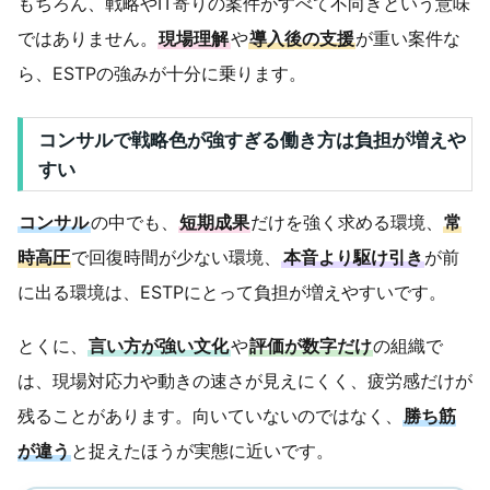
もちろん、戦略やIT寄りの案件がすべて不向きという意味
ではありません。
現場理解
や
導入後の支援
が重い案件な
ら、ESTPの強みが十分に乗ります。
コンサルで戦略色が強すぎる働き方は負担が増えや
すい
コンサル
の中でも、
短期成果
だけを強く求める環境、
常
時高圧
で回復時間が少ない環境、
本音より駆け引き
が前
に出る環境は、ESTPにとって負担が増えやすいです。
とくに、
言い方が強い文化
や
評価が数字だけ
の組織で
は、現場対応力や動きの速さが見えにくく、疲労感だけが
残ることがあります。向いていないのではなく、
勝ち筋
が違う
と捉えたほうが実態に近いです。