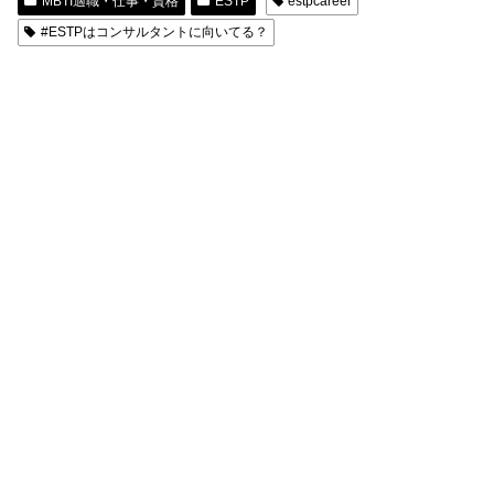
MBTI適職・仕事・資格
ESTP
estpcareer
#ESTPはコンサルタントに向いてる？