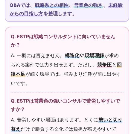
Q&Aでは、
戦略系との相性
、
営業色の強さ
、
未経験
からの目指し方
を整理します。
Q. ESTPは戦略コンサルタントに向いていません
か？
A. 一概には言えません。
構造化
や
現場理解
が求め
られる案件では力を出せます。ただし、
競争圧
と
回
復不足
が続く環境では、強みより消耗が前に出やす
いです。
Q. ESTPは営業色の強いコンサルで苦労しやすいで
すか？
A. 苦労しやすい場面はあります。とくに
勢いと切り
替え
だけで勝負する文化では負担が増えやすいで