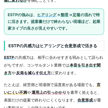
値に変わるか
を掴むことです。
ESTPの強みは、
ヒアリング
→
整理
→
定着
の流れで特
に活きます。提案書だけで終わらない現場ほど、起業
家タイプの良さが見えやすいです。
ESTPの共感力はヒアリングと合意形成で活きる
ESTP
の共感力は、相手に合わせすぎる弱みとして語られ
がちですが、コンサルタント業務では
本音を引き出す聞
き方
や
反発を減らす伝え方
に変わります。
たとえば、経営側と現場側で温度差がある場面でも、
言
いにくい不満
や
運用上の引っかかり
を素早く拾えると、
表面だけの提案で終わりにくくなります。
合意形成
が重
い案件ほど、この強みは大きいです。