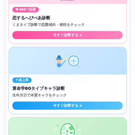
♥ SNSで話題
恋するへびべあ診断
くまタイプ診断で恋愛傾向・相性をチェック
今すぐ診断する →
✦ 急上昇
算命学60タイプキャラ診断
生年月日で本質キャラをチェック
今すぐ診断する →
?