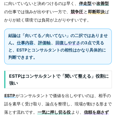
に向いていないと決めつけるのは早く、
伴走型
や
改善型
の仕事では強みが出やすい一方で、
競争圧
と
即断即決
ば
かりが続く環境では負荷が上がりやすいです。
結論は「向いてる／向いてない」の二択ではありませ
ん。
仕事内容
、
評価軸
、
回復しやすさ
の3点で見る
と、ESTPとコンサルタントの相性はかなり具体的に
判断できます。
ESTPはコンサルタントで「聞いて整える」役割に
強い
ESTP
がコンサルタントで価値を出しやすいのは、相手の
話を素早く受け取り、論点を整理し、現場が動ける形まで
落とす流れです。
一気に押し切る役
より、
信頼を崩さず