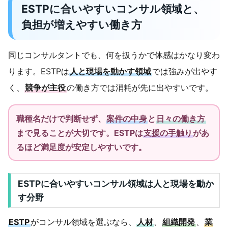
ESTPに合いやすいコンサル領域と、
負担が増えやすい働き方
同じコンサルタントでも、何を扱うかで体感はかなり変わ
ります。ESTPは
人と現場を動かす領域
では強みが出やす
く、
競争が主役
の働き方では消耗が先に出やすいです。
職種名だけで判断せず、
案件の中身
と
日々の働き方
まで見ることが大切です。ESTPは
支援の手触り
があ
るほど満足度が安定しやすいです。
ESTPに合いやすいコンサル領域は人と現場を動か
す分野
ESTP
がコンサル領域を選ぶなら、
人材
、
組織開発
、
業