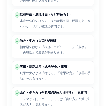
の再現行動」を見られます。
転職理由・退職理由（なぜ辞める？）
本音の告白ではなく、次の職場で同じ問題を起こさ
ないか＝リスク確認の質問です。
強み・弱み（自己PR/短所）
抽象語ではなく「根拠（エピソード）」「数字」
「再現性」で勝負が決まります。
実績・課題対応（成功/失敗・困難）
成果の大小より「考え方」「意思決定」「改善の手
順」を見られます。
条件・働き方（年収/勤務地/入社時期）＋逆質問
ミスマッチ防止パート。ここは「言い方」次第で印
象が大きく変わります。