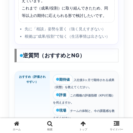
えています。
これまで（成果/役割）に取り組んできたため、同
等以上の期待に応えられる形で検討したいです。
先に「相談」姿勢を置く（強く見えすぎない）
根拠は“成果/役割”で短く（生活事情は出さない）
逆質問（おすすめとNG）
おすすめ（評価され
期待値
入社後3ヶ月で期待される成果
やすい）
（状態）を教えてください。
評価
この職種の評価指標（KPI/行動）
を伺えますか。
現場
チームの体制と、今の課題感を教
えてください。
注意（タイミング次
残業時間／福利厚生／休暇などは「聞き方」と
ホーム
検索
トップ
サイドバー