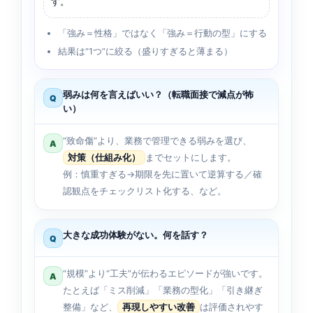
す。
「強み＝性格」ではなく「強み＝行動の型」にする
結果は“1つ”に絞る（盛りすぎると薄まる）
弱みは何を言えばいい？（転職面接で減点が怖
Q
い）
“致命傷”より、業務で管理できる弱みを選び、
A
対策（仕組み化）
までセットにします。
例：慎重すぎる→期限を先に置いて逆算する／確
認観点をチェックリスト化する、など。
大きな成功体験がない。何を話す？
Q
“規模”より“工夫”が伝わるエピソードが強いです。
A
たとえば「ミス削減」「業務の型化」「引き継ぎ
整備」など、
再現しやすい改善
は評価されやす