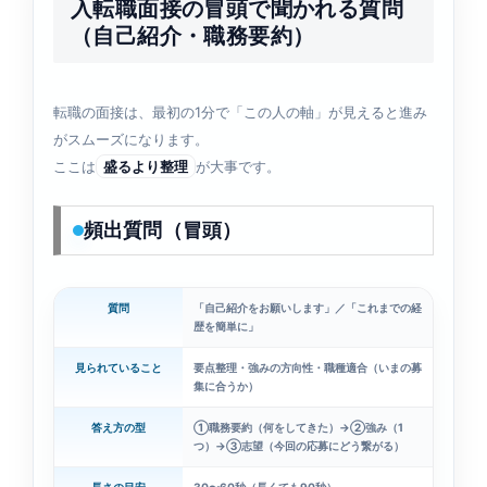
入転職面接の冒頭で聞かれる質問
（自己紹介・職務要約）
転職の面接は、最初の1分で「この人の軸」が見えると進み
がスムーズになります。
ここは
盛るより整理
が大事です。
頻出質問（冒頭）
質問
「自己紹介をお願いします」／「これまでの経
歴を簡単に」
見られていること
要点整理・強みの方向性・職種適合（いまの募
集に合うか）
答え方の型
①職務要約（何をしてきた）→②強み（1
つ）→③志望（今回の応募にどう繋がる）
長さの目安
30〜60秒（長くても90秒）