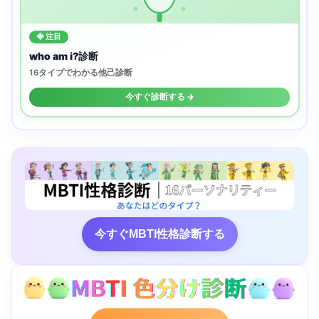
◈ 注目
who am i?診断
16タイプでわかる他己診断
今すぐ診断する →
今すぐMBTI性格診断する