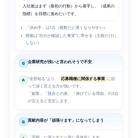
入社後はまず（最初の行動）から着手し、（成果の
指標）を目標に進めたいです。
「決め手」は1点（複数だと薄くなりやすい）
根拠は“自分が確認した事実”に寄せる（主観だけに
しない）
企業研究が浅いと言われそうで不安
Q
“全部知る”より、
応募職種に関係する事業
に絞
A
って深く言える方が強いです。
「顧客」「競合との差」「伸びている理由」の3点
が言えると安定します。
貢献内容が「頑張ります」になってしまう
Q
「手順」に落とすと一気に具体化します。