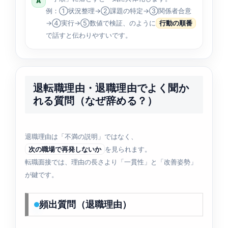
A
例：①状況整理→②課題の特定→③関係者合意
→④実行→⑤数値で検証、のように
行動の順番
で話すと伝わりやすいです。
退転職理由・退職理由でよく聞か
れる質問（なぜ辞める？）
退職理由は「不満の説明」ではなく、
次の職場で再発しないか
を見られます。
転職面接では、理由の長さより「一貫性」と「改善姿勢」
が鍵です。
頻出質問（退職理由）