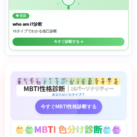
◈ 注目
who am i?診断
16タイプでわかる他己診断
今すぐ診断する →
今すぐMBTI性格診断する