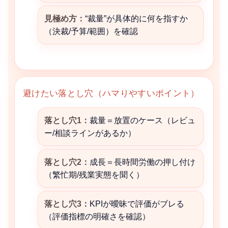
見極め方：
“裁量”が具体的に何を指すか
（決裁/予算/範囲）を確認
避けたい落とし穴（ハマりやすいポイント）
落とし穴1：
裁量＝放置のケース（レビュ
ー/相談ラインがあるか）
落とし穴2：
成長＝長時間労働の押し付け
（繁忙期/残業実態を聞く）
落とし穴3：
KPIが曖昧で評価がブレる
（評価指標の明確さを確認）