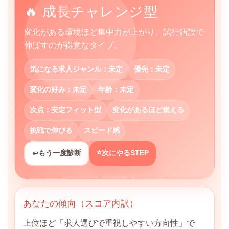
🔥 成長チャレンジ型
変化がある環境ほど集中力が上がり、試行錯誤で
伸ばすのが得意なタイプ。
気になる求人ジャンル：未定
優先：未定
変化の好み：未定
年齢：未定
次点：安定フィット型
変化があるほど燃える
挑戦で伸びる
スピード感
⭐
もう一度診断
次にやるSTEP
↩
あなたの傾向（スコア内訳）
上位ほど「求人選びで重視しやすい方向性」で