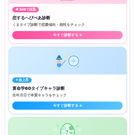
♥ SNSで話題
恋するへびべあ診断
くまタイプ診断で恋愛傾向・相性をチェック
今すぐ診断する →
✦ 急上昇
算命学60タイプキャラ診断
生年月日で本質キャラをチェック
今すぐ診断する →
?