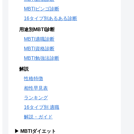
MBTIビンゴ診断
16タイプ別あるある診断
用途別MBTI診断
MBTI適職診断
MBTI資格診断
MBTI勉強法診断
解説
性格特徴
相性早見表
ランキング
16タイプ別 適職
解説・ガイド
▶ MBTIダイエット