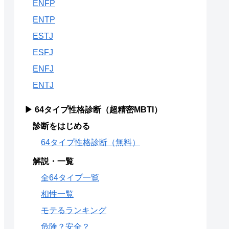
ENFP
ENTP
ESTJ
ESFJ
ENFJ
ENTJ
▶ 64タイプ性格診断（超精密MBTI）
診断をはじめる
64タイプ性格診断（無料）
解説・一覧
全64タイプ一覧
相性一覧
モテるランキング
危険？安全？