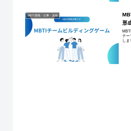
M
MBTI適職・仕事・資格
形
MB
テー
しま