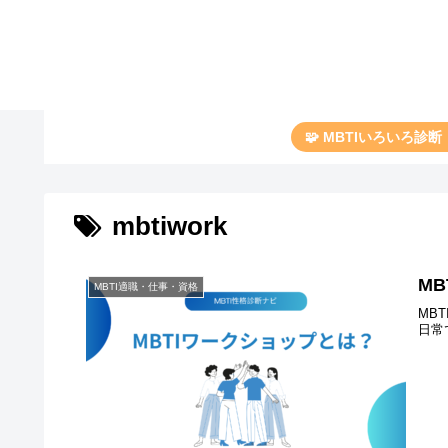
🧩 MBTIいろいろ診
mbtiwork
M
MBTI適職・仕事・資格
MB
日常