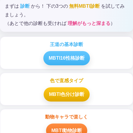
まずは
診断
から！ 下の3つの
無料MBTI診断
を試してみ
ましょう。
（あとで他の診断も受ければ
理解がもっと深まる
）
王道の基本診断
MBTI16性格診断
色で直感タイプ
MBTI色分け診断
動物キャラで楽しく
MBTI動物診断