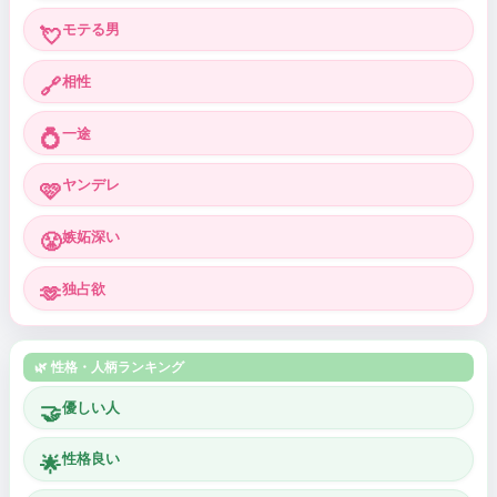
モテる男
💘
相性
🔗
一途
💍
ヤンデレ
🩷
嫉妬深い
😤
独占欲
🫶
🌿 性格・人柄ランキング
優しい人
🤝
性格良い
🌟