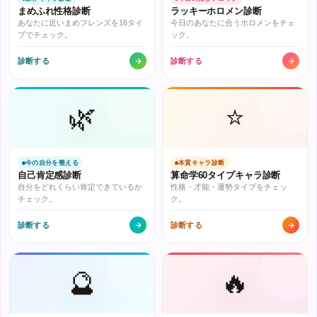
まめふれ性格診断
ラッキーホロメン診断
あなたに近いまめフレンズを16タイ
今日のあなたに合うホロメンをチェ
プでチェック。
ック。
診断する
診断する
🌿
⭐
今の自分を整える
本質キャラ診断
自己肯定感診断
算命学60タイプキャラ診断
自分をどれくらい肯定できているか
性格・才能・運勢タイプをチェッ
チェック。
ク。
診断する
診断する
🔮
🔥