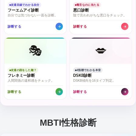
友達目線でわかる自分
毒舌なのに当たる
フーエムアイ診断
悪口診断
自分では気づかない一面を診断。
陰で言われがちな悪口をチェック。
診断する
診断する
🎭
💋
友達の顔をした敵？
4指標でわかる本音
フレネミー診断
DSKB診断
人間関係の違和感をチェック。
DSKB傾向を16タイプ判定。
診断する
診断する
MBTI性格診断