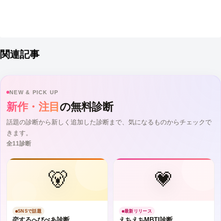
関連記事
NEW & PICK UP
新作・注目
の無料診断
話題の診断から新しく追加した診断まで、気になるものからチェックで
きます。
全11診断
🐻
💗
SNSで話題
最新リリース
恋するへびべあ診断
えちえちMBTI診断