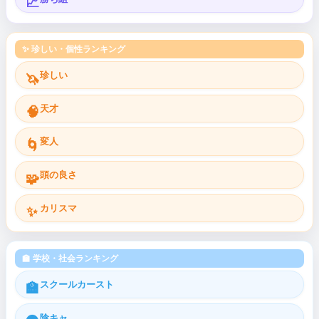
📈
✨ 珍しい・個性ランキング
珍しい
🦄
天才
🧠
変人
🌀
頭の良さ
🧩
カリスマ
✨
🏫 学校・社会ランキング
スクールカースト
🏫
陰キャ