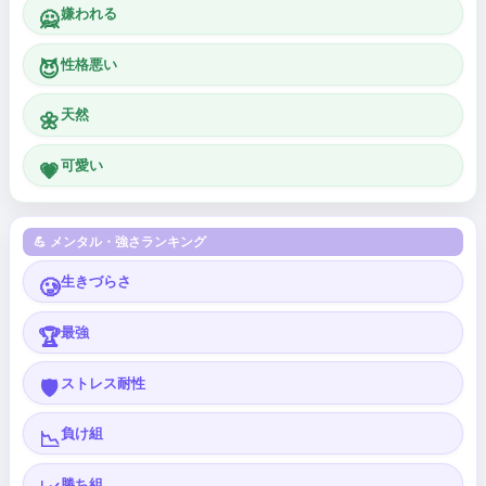
嫌われる
🙅
性格悪い
😈
天然
🌼
可愛い
💗
💪 メンタル・強さランキング
生きづらさ
🥲
最強
🏆
ストレス耐性
🛡️
負け組
📉
勝ち組