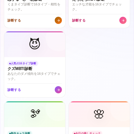
くまタイプ診断で16タイプ・相性を
エッチな才能を16タイプでチェッ
チェック。
ク。
診断する
診断する
😈
人気の16タイプ診断
クズMBTI診断
あなたのダメ傾向を16タイプでチェ
ック。
診断する
🫘
🌸
新作キャラ診断
今日の推しチェック